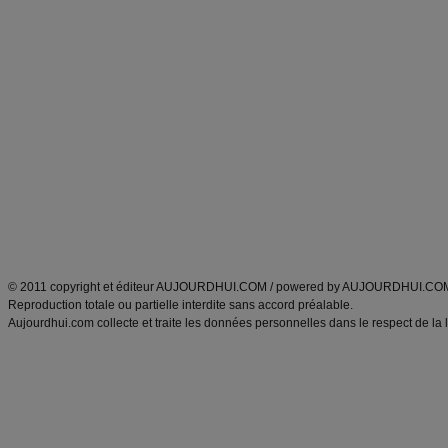
Forum minceur
Forum cuisine
Commencer un régime
boissons, vins et cocktails
Alimentation équilibrée et nutrition
astuces et bons plans
Minceur
Recette cuisine
exercices physiques
recette facile
produits minceur
Recette poulet
Tags
:
ventre plat
|
maigrir des fesses
|
abdominaux
|
régime américain
|
régime mayo
|
Découvrez aussi
:
exercices abdominaux
|
recette wok
|
ANXA Partenaires
:
Recette
de cuisine |
Recette cuisine
|
© 2011 copyright et éditeur AUJOURDHUI.COM / powered by AUJOURDHUI.CO
Reproduction totale ou partielle interdite sans accord préalable.
Aujourdhui.com collecte et traite les données personnelles dans le respect de la 