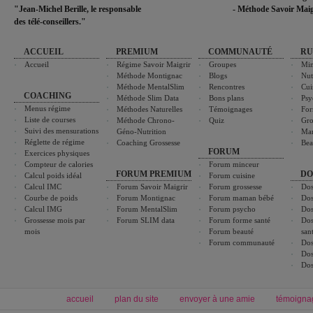
"Jean-Michel Berille, le responsable
- Méthode Savoir Maig
des télé-conseillers."
ACCUEIL
PREMIUM
COMMUNAUTÉ
RU
Accueil
Régime Savoir Maigrir
Groupes
Min
Méthode Montignac
Blogs
Nut
Méthode MentalSlim
Rencontres
Cui
COACHING
Méthode Slim Data
Bons plans
Psy
Menus régime
Méthodes Naturelles
Témoignages
For
Liste de courses
Méthode Chrono-
Quiz
Gro
Suivi des mensurations
Géno-Nutrition
Ma
Réglette de régime
Coaching Grossesse
Bea
FORUM
Exercices physiques
Compteur de calories
Forum minceur
FORUM PREMIUM
DO
Calcul poids idéal
Forum cuisine
Calcul IMC
Forum Savoir Maigrir
Forum grossesse
Dos
Courbe de poids
Forum Montignac
Forum maman bébé
Dos
Calcul IMG
Forum MentalSlim
Forum psycho
Dos
Grossesse mois par
Forum SLIM data
Forum forme santé
Dos
mois
Forum beauté
san
Forum communauté
Dos
Dos
Dos
accueil
plan du site
envoyer à une amie
témoigna