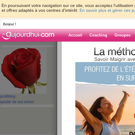
En poursuivant votre navigation sur ce site, vous acceptez l'utilisati
et offres adaptés à vos centres d'intérêt.
En savoir plus et gérer ces 
Bonjour !
Accueil
Coaching
Groupes
Accueil
>
espaces
>
haja
Blog de haja
aide blog
1 - 2 de 2
«
‹ Préc.
1
Suiv. ›
»
profil
blog
ajouter de vos amies
remeerciement
publié le 22/08/2008 à 19:50