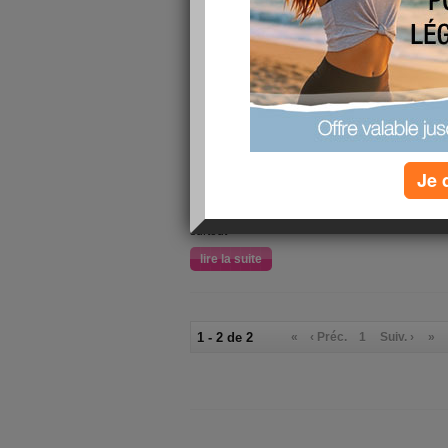
je remercie toute l equipe d aujourd hui .com po
reconnaissante j ai ete touchee bisou a tout le
lire la suite
J'ai décidé de minc
Je 
publié le 21/07/2007 à 21:05
J'ai décidé de mincir pour...etre mieux dans ma
surtout
lire la suite
1 - 2 de 2
«
‹ Préc.
1
Suiv. ›
»