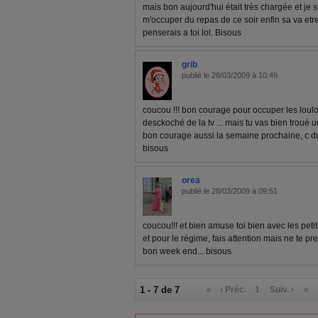
mais bon aujourd'hui était très chargée et je su
m'occuper du repas de ce soir enfin sa va et
penserais a toi lol. Bisous
grib
publié le 28/03/2009 à 10:49
coucou !!! bon courage pour occuper les loulous
desckoché de la tv ... mais tu vas bien troué un
bon courage aussi la semaine prochaine, c dur
bisous
orea
publié le 28/03/2009 à 09:51
coucou!!! et bien amuse toi bien avec les petit
et pour le régime, fais attention mais ne te pren
bon week end... bisous
1 - 7 de 7
«
‹ Préc.
1
Suiv. ›
»