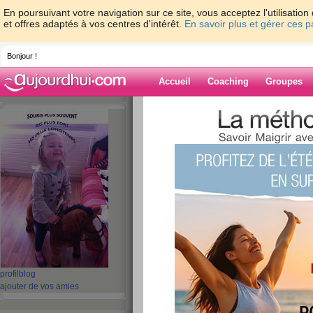
En poursuivant votre navigation sur ce site, vous acceptez l'utilisati
et offres adaptés à vos centres d'intérêt.
En savoir plus et gérer ces 
Bonjour !
Accueil
Coaching
Groupes
Accueil
>
espaces
>
hadjub
> bilan de la
Blog de hadjub
aide blog
bilan de la semain
publié le 28/03/2009 à 08:14
Bon je sais pourquoi donc ça ne m'ettonne pas
Sinon aujourd'hui j'ai 2 petits gars à m'occuper
profil
blog
pas simple on n'a pas l'habitude et en tout cas 
ajouter de vos amies
à scotcher devant la télé. Il va falloir que je me
leur petit dej et après faut que je les occupes ju