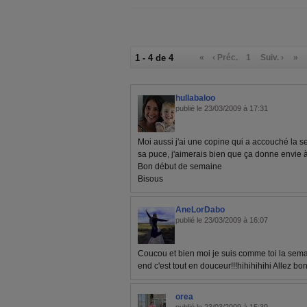
1 - 4 de 4
«
‹ Préc.
1
Suiv. ›
»
hullabaloo
publié le 23/03/2009 à 17:31
Moi aussi j'ai une copine qui a accouché la se
sa puce, j'aimerais bien que ça donne envie
Bon début de semaine
Bisous
AneLorDabo
publié le 23/03/2009 à 16:07
Coucou et bien moi je suis comme toi la semai
end c'est tout en douceur!!!hihihihihi Allez bo
orea