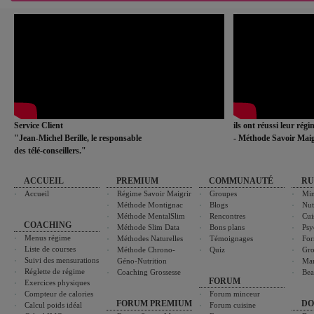
Service Client
ils ont réussi leur rég
"Jean-Michel Berille, le responsable
- Méthode Savoir Maig
des télé-conseillers."
ACCUEIL
PREMIUM
COMMUNAUTÉ
RU
Accueil
Régime Savoir Maigrir
Groupes
Min
Méthode Montignac
Blogs
Nut
Méthode MentalSlim
Rencontres
Cui
COACHING
Méthode Slim Data
Bons plans
Psy
Menus régime
Méthodes Naturelles
Témoignages
For
Liste de courses
Méthode Chrono-
Quiz
Gro
Suivi des mensurations
Géno-Nutrition
Ma
Réglette de régime
Coaching Grossesse
Bea
FORUM
Exercices physiques
Compteur de calories
Forum minceur
FORUM PREMIUM
DO
Calcul poids idéal
Forum cuisine