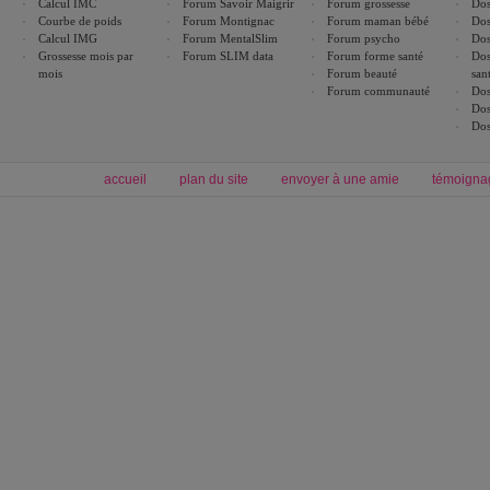
Calcul IMC
Forum Savoir Maigrir
Forum grossesse
Dos
Courbe de poids
Forum Montignac
Forum maman bébé
Dos
Calcul IMG
Forum MentalSlim
Forum psycho
Dos
Grossesse mois par
Forum SLIM data
Forum forme santé
Dos
mois
Forum beauté
san
Forum communauté
Dos
Dos
Dos
accueil
plan du site
envoyer à une amie
témoigna
Forum minceur
Forum cuisine
Commencer un régime
boissons, vins et cocktails
Alimentation équilibrée et nutrition
astuces et bons plans
Minceur
Recette cuisine
exercices physiques
recette facile
produits minceur
Recette poulet
Tags
:
ventre plat
|
maigrir des fesses
|
abdominaux
|
régime américain
|
régime mayo
|
Découvrez aussi
:
exercices abdominaux
|
recette wok
|
ANXA Partenaires
:
Recette
de cuisine |
Recette cuisine
|