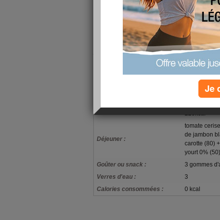
Sinon à part ça j'ai une copine qui a accoucher
heures de travail!!!! ça donne à réfléchir) d'un 
semaine nous irons faire la connaissance de ce p
Bon le ciel s'est dégagé donc tout va au mieux 
j'arrivait à perdre ces foutu kilos je serai encor
bonne voie)
Bonne journée
Je 
mon alimentation
céréales spéc
Petit-déjeuner :
220kcal
tomate cerise
de jambon bl
Déjeuner :
carotte (80) 
yourt 0% (50)
Goûter ou snack :
3 gommes d'a
Verres d'eau :
3
Calories consommées :
0 kcal