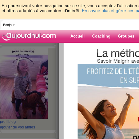
En poursuivant votre navigation sur ce site, vous acceptez l'utilisati
et offres adaptés à vos centres d'intérêt.
En savoir plus et gérer ces 
Bonjour !
Accueil
Coaching
Groupes
Accueil
>
espaces
>
hadjub
> lundi sema
Blog de hadjub
aide blog
lundi semaine 3
publié le 23/03/2009 à 13:50
Coucou tout le monde!!!
Eh oui début d'une troisième semaine sous le s
profil
blog
ajouter de vos amies
Ce week end c'était pas encore vraiment ça mais
semaine c'est déjà ça de pris.