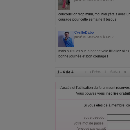
publié le 23/03/2009 à 15:39
coucou!!! oh trop mimi, moi hier j'étais avec un
courage pour cette semaine!!! bisous
CyrilleDabo
publié le 23/03/2009 à 14:12
mais oui tu es sur la bonne voie !!!! allez allez !!
bonne journée et bon courage !
1 - 4 de 4
«
‹ Préc.
1
Suiv. ›
»
L’accès et l’utilisation du forum sont réser
Vous pouvez vous
inscrire gratu
Si vous êtes déjà membre, co
votre pseudo :
votre mot de passe :
(envoyé par email)