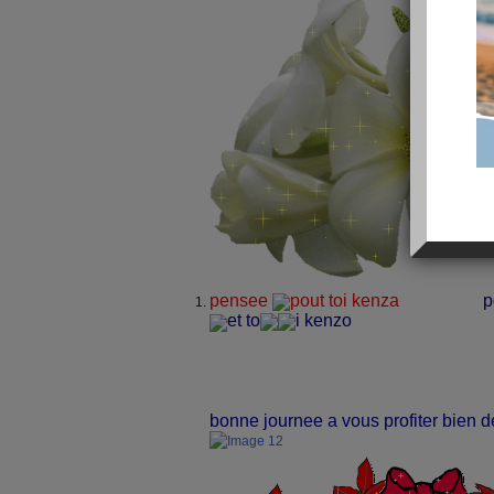
pensee
pout toi kenza
p
et to
i kenzo
bonne journee a vous profiter bien de