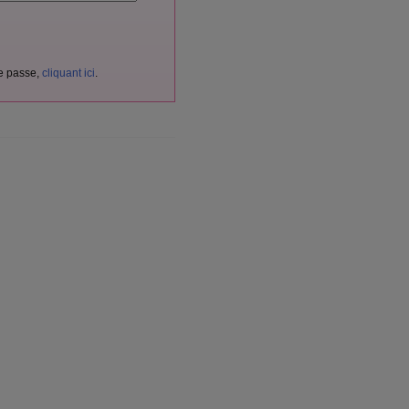
de passe,
cliquant ici
.