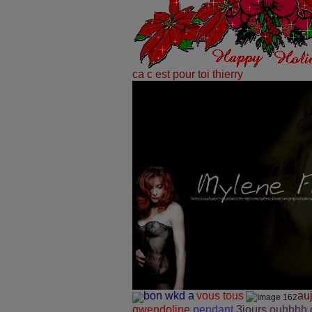
ca c est pour toi thierry
bon wkd a
vous tous
auj
gwendoline
pendant
3jours ouhhhh 