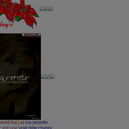
ourd hui j ai
ma pepette
c est une
vrait ptite chyppi