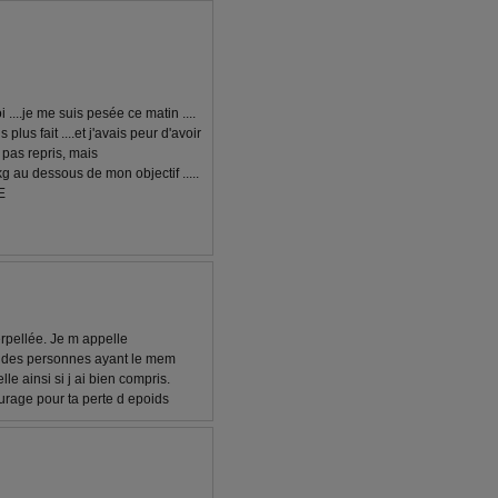
....je me suis pesée ce matin ....
 plus fait ....et j'avais peur d'avoir
ai pas repris, mais
 kg au dessous de mon objectif .....
E
rpellée. Je m appelle
re des personnes ayant le mem
lle ainsi si j ai bien compris.
ourage pour ta perte d epoids