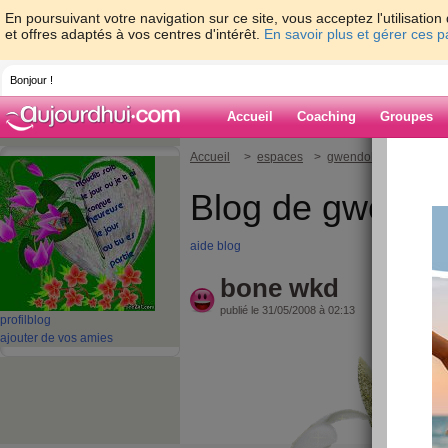
En poursuivant votre navigation sur ce site, vous acceptez l'utilisati
et offres adaptés à vos centres d'intérêt.
En savoir plus et gérer ces 
Bonjour !
Accueil
Coaching
Groupes
Accueil
>
espaces
>
gwendoline
> bone 
Blog de gwendo
aide blog
bone wkd
publié le 31/05/2008 à 02:13
profil
blog
ajouter de vos amies