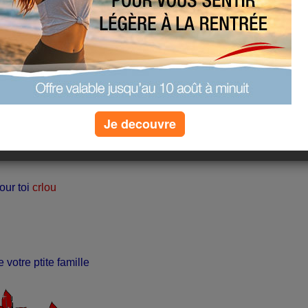
Je decouvre
our toi
crlou
 votre ptite famille