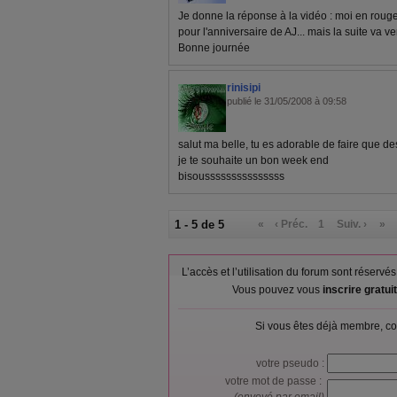
Je donne la réponse à la vidéo : moi en rouge e
pour l'anniversaire de AJ... mais la suite va ven
Bonne journée
rinisipi
publié le 31/05/2008 à 09:58
salut ma belle, tu es adorable de faire que 
je te souhaite un bon week end
bisousssssssssssssss
1 - 5 de 5
«
‹ Préc.
1
Suiv. ›
»
L’accès et l’utilisation du forum sont réser
Vous pouvez vous
inscrire gratu
Si vous êtes déjà membre, co
votre pseudo :
votre mot de passe :