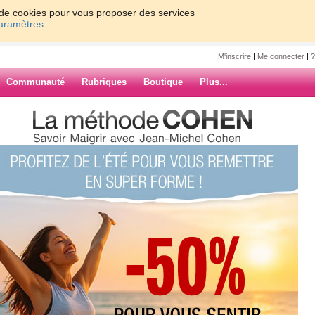
on de cookies pour vous proposer des services
paramètres.
M'inscrire
|
Me connecter
|
?
Communauté
Rubriques
Boutique
Plus...
wkd
line
ARCHIVES