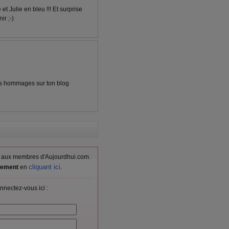
t Julie en bleu !!! Et surprise
ir ;-)
des hommages sur ton blog
vés aux membres d'Aujourdhui.com.
cliquant ici
itement
en
.
nnectez-vous ici :