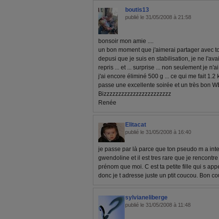
boutis13
publié le 31/05/2008 à 21:58
bonsoir mon amie ....
un bon moment que j'aimerai partager avec toi 
depusi que je suis en stabilisation, je ne l'avais
repris ... et ... surprise ... non seulement je n'
j'ai encore éliminé 500 g ... ce qui me fait 1.2
passe une excellente soirée et un très bon W
Bizzzzzzzzzzzzzzzzzzzzzzz
Renée
Elitacat
publié le 31/05/2008 à 16:40
je passe par là parce que ton pseudo m a inte
gwendoline et il est tres rare que je rencont
prénom que moi. C est ta petite fille qui s appe
donc je t adresse juste un ptit coucou. Bon c
sylvianeliberge
publié le 31/05/2008 à 11:48