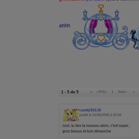
ahhh
1 - 5 de 5
«
‹ Préc.
1
Suiv. ›
»
candy50130
publié le 01/06/2008 à 00:56
cool, tu fais la nounou alors, c'est super...
gros bisous et bon dimanche