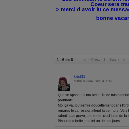
Coeur sera tra
>
merci d avoir lu ce messa
bonne vac
1 - 6 de 6
«
‹ Préc.
1
Suiv. ›
»
krist31
publié le 24/07/2009 à 09:51
Que se apsse -t-il ma belle. Tu ne fais plus t
pourtant!!
Moi ça va, tout rentre doucettement dans l'ord
réparée le carrossier attend la peinture. Ver
ralenti. pas grave, elle roule, c'est juste de la t
Bisous ma belle je te tel un de ces jours