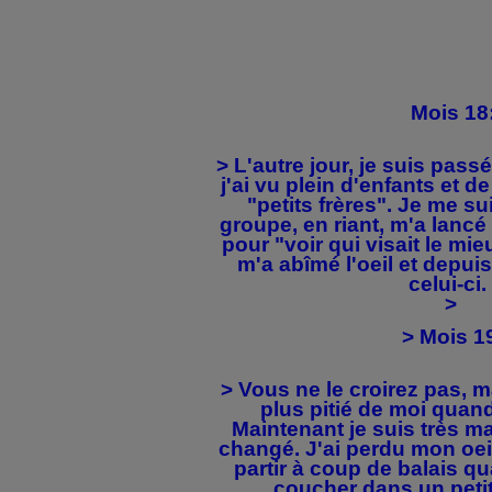
Mois 18
> L'autre jour, je suis pass
j'ai vu plein d'enfants et
"petits frères". Je me s
groupe, en riant, m'a lancé
pour "voir qui visait le mi
m'a abîmé l'oeil et depuis
celui-c
>
> Mois 1
> Vous ne le croirez pas, m
plus pitié de moi quand 
Maintenant je suis très m
changé. J'ai perdu mon oeil
partir à coup de balais q
coucher dans un peti