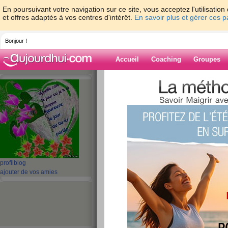
En poursuivant votre navigation sur ce site, vous acceptez l'utilisati
et offres adaptés à vos centres d'intérêt.
En savoir plus et gérer ces 
Bonjour !
Accueil
Coaching
Groupes
Accueil
>
espaces
>
gwendoline
> belle 
Blog de gwendo
aide blog
belle journee a vo
publié le 30/06/2009 à 11:56
profil
blog
ajouter de vos amies
vous partez en vacances alors l
Le journal d'