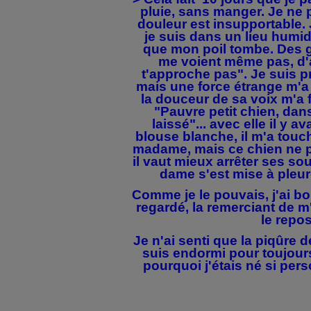
pluie, sans manger. Je ne
douleur est insupportable. 
je suis dans un lieu humid
que mon poil tombe. Des g
me voient même pas, d'
t'approche pas". Je suis p
mais une force étrange m'a f
la douceur de sa voix m'a fa
"Pauvre petit chien, dans 
laissé"... avec elle il y 
blouse blanche, il m'a touché
madame, mais ce chien ne p
il vaut mieux arrêter ses sou
dame s'est mise à pleur
Comme je le pouvais, j'ai bou
regardé, la remerciant de m'
le repos
Je n'ai senti que la piqûre d
suis endormi pour toujou
pourquoi j'étais né si per