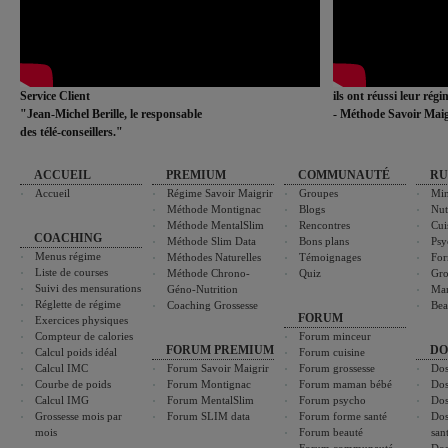
Service Client
ils ont réussi leur rég
"Jean-Michel Berille, le responsable
- Méthode Savoir Maig
des télé-conseillers."
ACCUEIL
PREMIUM
COMMUNAUTÉ
RU
Accueil
Régime Savoir Maigrir
Groupes
Min
Méthode Montignac
Blogs
Nut
Méthode MentalSlim
Rencontres
Cui
COACHING
Méthode Slim Data
Bons plans
Psy
Menus régime
Méthodes Naturelles
Témoignages
For
Liste de courses
Méthode Chrono-
Quiz
Gro
Suivi des mensurations
Géno-Nutrition
Ma
Réglette de régime
Coaching Grossesse
Bea
FORUM
Exercices physiques
Compteur de calories
Forum minceur
FORUM PREMIUM
DO
Calcul poids idéal
Forum cuisine
Calcul IMC
Forum Savoir Maigrir
Forum grossesse
Dos
Courbe de poids
Forum Montignac
Forum maman bébé
Dos
Calcul IMG
Forum MentalSlim
Forum psycho
Dos
Grossesse mois par
Forum SLIM data
Forum forme santé
Dos
mois
Forum beauté
san