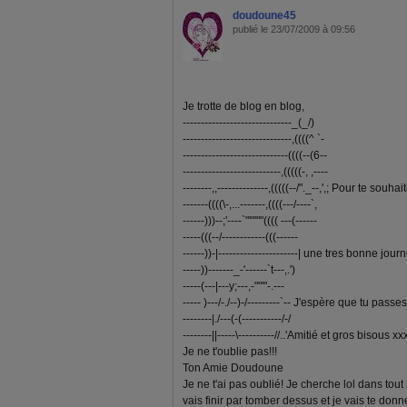
doudoune45
publié le 23/07/2009 à 09:56
Je trotte de blog en blog,
------------------------------_(_/)
------------------------------,((((^ `-
-----------------------------((((--(6--
---------------------------,(((((-, ,----
--------,,--------------,(((((--/"._--,',; Pour te souhai
-------((((\-,...-------,((((---/----`,
------)))--;'----`"'"'""(((( ---(------
-----(((--/------------(((------
------))-|----------------------| une tres bonne jour
-----))-------_-'------`t---,.')
-----(---|---y;---,-""'"-.---
----- )---/-./--)-/---------`-- J'espère que tu pas
--------|./---(-(-----------/-/
--------||-----\----------//..'Amitié et gros bisous xx
Je ne t'oublie pas!!!
Ton Amie Doudoune
Je ne t'ai pas oublié! Je cherche lol dans tout
vais finir par tomber dessus et je vais te don