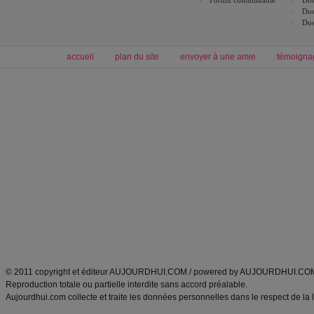
Forum communauté
Dos
Dos
Dos
accueil
plan du site
envoyer à une amie
témoigna
Forum minceur
Forum cuisine
Commencer un régime
boissons, vins et cocktails
Alimentation équilibrée et nutrition
astuces et bons plans
Minceur
Recette cuisine
exercices physiques
recette facile
produits minceur
Recette poulet
Tags
:
ventre plat
|
maigrir des fesses
|
abdominaux
|
régime américain
|
régime mayo
|
Découvrez aussi
:
exercices abdominaux
|
recette wok
|
ANXA Partenaires
:
Recette
de cuisine |
Recette cuisine
|
© 2011 copyright et éditeur AUJOURDHUI.COM / powered by AUJOURDHUI.CO
Reproduction totale ou partielle interdite sans accord préalable.
Aujourdhui.com collecte et traite les données personnelles dans le respect de la 