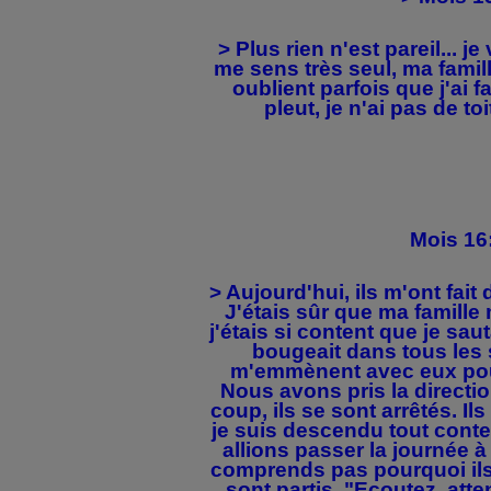
> Plus rien n'est pareil... j
me sens très seul, ma famill
oublient parfois que j'ai f
pleut, je n'ai pas de to
Mois 16
> Aujourd'hui, ils m'ont fai
J'étais sûr que ma famille
j'étais si content que je sau
bougeait dans tous les s
m'emmènent avec eux po
Nous avons pris la directio
coup, ils se sont arrêtés. Ils
je suis descendu tout cont
allions passer la journée 
comprends pas pourquoi ils 
sont partis. "Ecoutez, atte