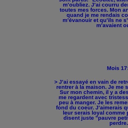
m'oubliez. J'ai courru der
toutes mes forces. Mon a
quand je me rendais com
m'évanouir et qu'ils ne s'
m'avaient ou
Mois 17
> J'ai essayé en vain de ret
rentrer à la maison. Je me s
Sur mon chemin, il y a de
me regardent avec tristes
peu à manger. Je les remer
fond du coeur. J'aimerais qu
leur serais loyal comme 
disent juste "pauvre petit
perdre.