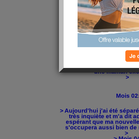
Semaine 
> Ca fait aujourd'hui une se
¡Quel bonheur d'être arr
Je 
> Mois 0
> Ma maman s'occupe très
une maman exe
>
Mois 02
> Aujourd'hui j'ai été sépar
très inquiète et m'a dit 
espérant que ma nouvelle
s'occupera aussi bien de m
>
> Mois 0