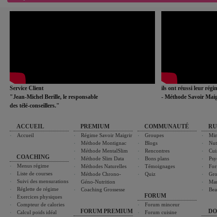
Service Client
ils ont réussi leur rég
"Jean-Michel Berille, le responsable
- Méthode Savoir Maig
des télé-conseillers."
ACCUEIL
PREMIUM
COMMUNAUTÉ
RU
Accueil
Régime Savoir Maigrir
Groupes
Min
Méthode Montignac
Blogs
Nut
Méthode MentalSlim
Rencontres
Cui
COACHING
Méthode Slim Data
Bons plans
Psy
Menus régime
Méthodes Naturelles
Témoignages
For
Liste de courses
Méthode Chrono-
Quiz
Gro
Suivi des mensurations
Géno-Nutrition
Ma
Réglette de régime
Coaching Grossesse
Bea
FORUM
Exercices physiques
Compteur de calories
Forum minceur
FORUM PREMIUM
DO
Calcul poids idéal
Forum cuisine