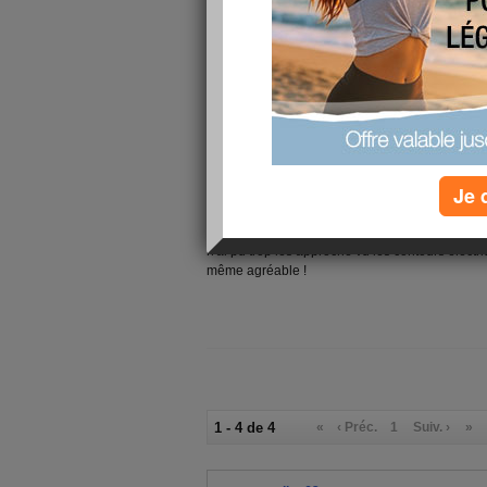
Je 
Après les fleurs de nénuphart, j'ai fait la renco
n'ai pû trop les approché vu les contours électr
même agréable !
1 - 4 de 4
«
‹ Préc.
1
Suiv. ›
»