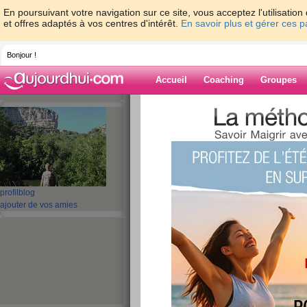
En poursuivant votre navigation sur ce site, vous acceptez l'utilisati
et offres adaptés à vos centres d'intérêt.
En savoir plus et gérer ces 
Bonjour !
Accueil
Coaching
Groupes
Accueil
>
espaces
>
gwenB
> De surprise
Blog de gwenB
aide blog
De surprise en sur
profil
blog
ajouter de vos amies
publié le 24/05/2012 à 20:26