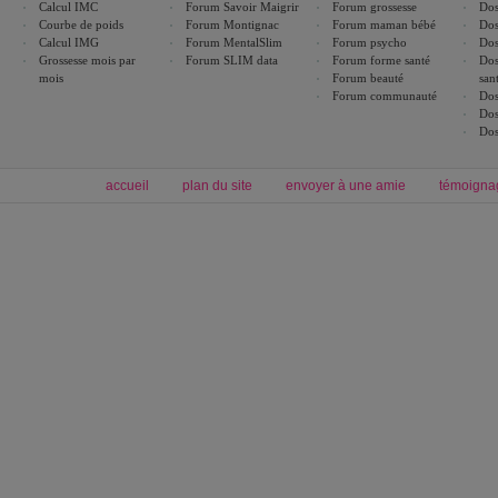
Calcul IMC
Forum Savoir Maigrir
Forum grossesse
Dos
Courbe de poids
Forum Montignac
Forum maman bébé
Dos
Calcul IMG
Forum MentalSlim
Forum psycho
Dos
Grossesse mois par
Forum SLIM data
Forum forme santé
Dos
mois
Forum beauté
san
Forum communauté
Dos
Dos
Dos
accueil
plan du site
envoyer à une amie
témoigna
Forum minceur
Forum cuisine
Commencer un régime
boissons, vins et cocktails
Alimentation équilibrée et nutrition
astuces et bons plans
Minceur
Recette cuisine
exercices physiques
recette facile
produits minceur
Recette poulet
Tags
:
ventre plat
|
maigrir des fesses
|
abdominaux
|
régime américain
|
régime mayo
|
Découvrez aussi
:
exercices abdominaux
|
recette wok
|
ANXA Partenaires
:
Recette
de cuisine |
Recette cuisine
|