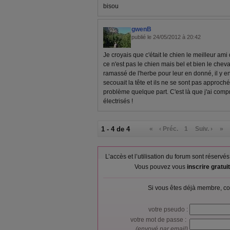
bisou
gwenB
publié le 24/05/2012 à 20:42
Je croyais que c'était le chien le meilleur ami
ce n'est pas le chien mais bel et bien le cheva
ramassé de l'herbe pour leur en donné, il y e
secouait la tête et ils ne se sont pas approchés
problème quelque part. C'est là que j'ai compr
électrisés !
1 - 4 de 4
«
‹ Préc.
1
Suiv. ›
»
L’accès et l’utilisation du forum sont réser
Vous pouvez vous
inscrire gratu
Si vous êtes déjà membre, co
votre pseudo :
votre mot de passe :
(envoyé par email)