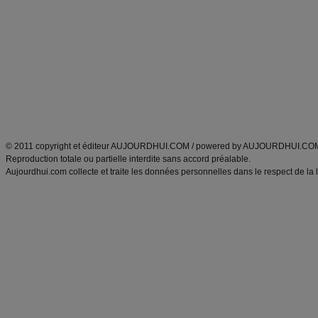
Minceur
Recette cuisine
exercices physiques
recette facile
produits minceur
Recette poulet
Tags
:
ventre plat
|
maigrir des fesses
|
abdominaux
|
régime américain
|
régime mayo
|
Découvrez aussi
:
exercices abdominaux
|
recette wok
|
ANXA Partenaires
:
Recette
de cuisine |
Recette cuisine
|
© 2011 copyright et éditeur AUJOURDHUI.COM / powered by AUJOURDHUI.CO
Reproduction totale ou partielle interdite sans accord préalable.
Aujourdhui.com collecte et traite les données personnelles dans le respect de la 