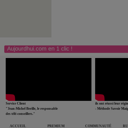
Aujourdhui.com en 1 clic !
Service Client
ils ont réussi leur rég
"Jean-Michel Berille, le responsable
- Méthode Savoir Maig
des télé-conseillers."
ACCUEIL
PREMIUM
COMMUNAUTÉ
RU