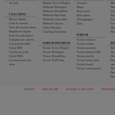
Accueil
Régime Savoir Maigrir
Groupes
Min
Méthode Montignac
Blogs
Nut
Méthode MentalSlim
Rencontres
Cui
COACHING
Méthode Slim Data
Bons plans
Psy
Menus régime
Méthodes Naturelles
Témoignages
For
Liste de courses
Méthode Chrono-
Quiz
Gro
Suivi des mensurations
Géno-Nutrition
Ma
Réglette de régime
Coaching Grossesse
Bea
FORUM
Exercices physiques
Compteur de calories
Forum minceur
FORUM PREMIUM
DO
Calcul poids idéal
Forum cuisine
Calcul IMC
Forum Savoir Maigrir
Forum grossesse
Dos
Courbe de poids
Forum Montignac
Forum maman bébé
Dos
Calcul IMG
Forum MentalSlim
Forum psycho
Dos
Grossesse mois par
Forum SLIM data
Forum forme santé
Dos
mois
Forum beauté
san
Forum communauté
Dos
Dos
Dos
accueil
plan du site
envoyer à une amie
témoigna
Forum minceur
Forum cuisine
Commencer un régime
boissons, vins et cocktails
Alimentation équilibrée et nutrition
astuces et bons plans