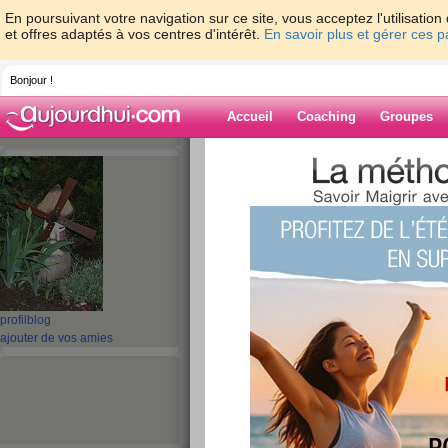
En poursuivant votre navigation sur ce site, vous acceptez l'utilisati
et offres adaptés à vos centres d'intérêt.
En savoir plus et gérer ces 
Bonjour !
Accueil
Coaching
Groupes
Accueil
>
espaces
>
guel23
> Un grand M
Blog de guel23
aide blog
Un grand Merci
publié le 16/02/2013 à 14:47
profil
blog
ajouter de vos amies