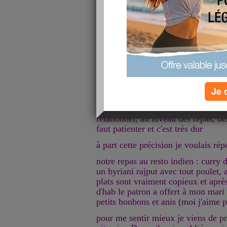
je voulais vous remercier de vos ge
La période est difficile pour moi c
sont très présents et pour l'instant
les médecins décident de la meilleur
très dur, mais je ne m'étalerai pas p
Je 
Sachez simplement que le problème
très importante sur le quotidien que
relationnel, au niveau des repas, des
faut patienter et c'est très dur
à part cette précision je voulais ré
notre repas au resto indien : curry d
un byriani rajput avec tout poulet, 
plats sont vraiment copieux et apr
d'hab le patron a offert à mon mari 
petits bonbons et anis (moi j'aime p
pour me sentir mieux je viens de 