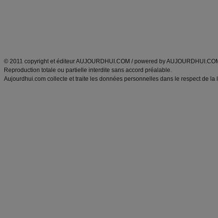
Tags
:
ventre plat
|
maigrir des fesses
|
abdominaux
|
régime américain
|
régime mayo
|
Découvrez aussi
:
exercices abdominaux
|
recette wok
|
ANXA Partenaires
:
Recette
de cuisine |
Recette cuisine
|
© 2011 copyright et éditeur AUJOURDHUI.COM / powered by AUJOURDHUI.CO
Reproduction totale ou partielle interdite sans accord préalable.
Aujourdhui.com collecte et traite les données personnelles dans le respect de la 