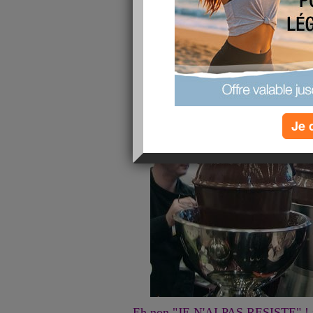
Je 
Eh non "JE N'AI PAS RESISTE" ! j'a