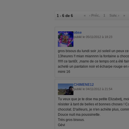
1 - 6 de 6
«
‹ Préc.
1
Suiv. ›
»
obse
publié le 05/11/2012 à 18:23
gros bisous du lundi soir ,ici soleil un peux ce
13heures !! mian miannnn la fontaine a chocol
!!!!!! ce tantôt. ,marre de ce temps ont a été f
acheté un pantalon noir et écharpe rouge en ch
mimi 16
CHIMENE12
publié le 04/11/2012 à 21:54
Tu veux que je te dise ma petite Elizabetj, mo
résister à tant de belles et bonnes choses ! C
chocolat. D'ailleurs, je n'en achète plus, comm
Douce nuit ma poussinette.
Très gros bisous.
Gévi