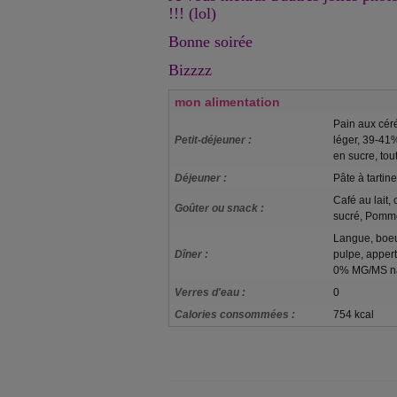
!!! (lol)
Bonne soirée
Bizzzz
mon alimentation
Pain aux céré
Petit-déjeuner :
léger, 39-41
en sucre, tou
Déjeuner :
Pâte à tartine
Café au lait,
Goûter ou snack :
sucré, Pomme
Langue, boeuf
Dîner :
pulpe, apper
0% MG/MS n
Verres d'eau :
0
Calories consommées :
754 kcal