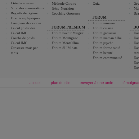
Liste de courses
Méthode Chrono-
Quiz
Gro
Suivi des mensurations
Géno-Nutrition
Ma
Réglette de régime
Coaching Grossesse
Bea
FORUM
Exercices physiques
Compteur de calories
Forum minceur
FORUM PREMIUM
DO
Calcul poids idéal
Forum cuisine
Calcul IMC
Forum Savoir Maigrir
Forum grossesse
Dos
Courbe de poids
Forum Montignac
Forum maman bébé
Dos
Calcul IMG
Forum MentalSlim
Forum psycho
Dos
Grossesse mois par
Forum SLIM data
Forum forme santé
Dos
mois
Forum beauté
san
Forum communauté
Dos
Dos
Dos
accueil
plan du site
envoyer à une amie
témoigna
Forum minceur
Forum cuisine
Commencer un régime
boissons, vins et cocktails
Alimentation équilibrée et nutrition
astuces et bons plans
Minceur
Recette cuisine
exercices physiques
recette facile
produits minceur
Recette poulet