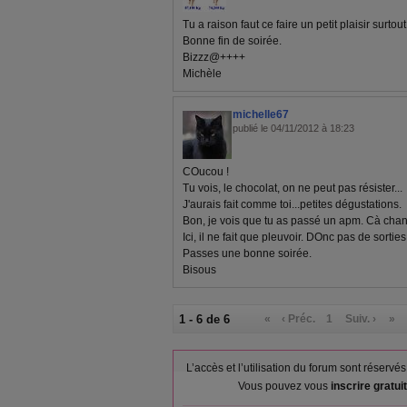
Tu a raison faut ce faire un petit plaisir sur
Bonne fin de soirée.
Bizzz@++++
Michèle
michelle67
publié le 04/11/2012 à 18:23
COucou !
Tu vois, le chocolat, on ne peut pas résister...
J'aurais fait comme toi...petites dégustations.
Bon, je vois que tu as passé un apm. Cà chan
Ici, il ne fait que pleuvoir. DOnc pas de sortie
Passes une bonne soirée.
Bisous
1 - 6 de 6
«
‹ Préc.
1
Suiv. ›
»
L’accès et l’utilisation du forum sont réser
Vous pouvez vous
inscrire gratu