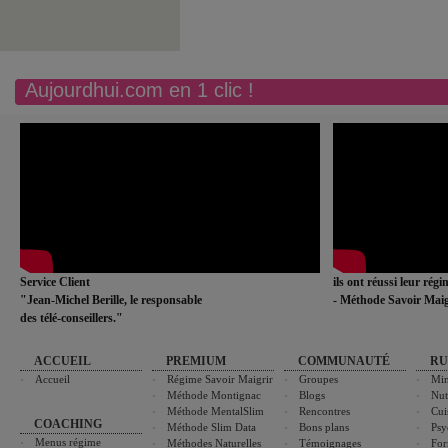
Aujourdhui.com en 1 clic !
Service Client
ils ont réussi leur rég
"Jean-Michel Berille, le responsable
- Méthode Savoir Maig
des télé-conseillers."
ACCUEIL
PREMIUM
COMMUNAUTÉ
RU
Accueil
Régime Savoir Maigrir
Groupes
Min
Méthode Montignac
Blogs
Nut
Méthode MentalSlim
Rencontres
Cui
COACHING
Méthode Slim Data
Bons plans
Psy
Menus régime
Méthodes Naturelles
Témoignages
For