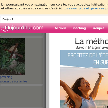
En poursuivant votre navigation sur ce site, vous acceptez l'utilisati
et offres adaptés à vos centres d'intérêt.
En savoir plus et gérer ces 
Bonjour !
Accueil
Coaching
Groupes
Accueil
>
espaces
>
guel23
> Repas du 0
Blog de guel23
aide blog
Repas du 04/11/12
publié le 04/11/2012 à 18:05
profil
blog
ajouter de vos amies