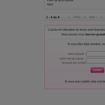
Plein de gros bisous.
Gévi
1 - 4 de 4
«
‹ Préc.
1
Suiv. ›
»
L’accès et l’utilisation du forum sont réser
Vous pouvez vous
inscrire gratu
Si vous êtes déjà membre, co
votre pseudo :
votre mot de passe :
(envoyé par email)
Si vous avez oublié votre mot 