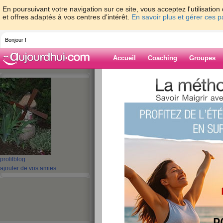
En poursuivant votre navigation sur ce site, vous acceptez l'utilisati
et offres adaptés à vos centres d'intérêt.
En savoir plus et gérer ces 
Bonjour !
Accueil
Coaching
Groupes
Accueil
>
espaces
>
guel23
> "JOYEUX 
Blog de guel23
aide blog
"JOYEUX ANNIVE
publié le 01/11/2012 à 10:27
profil
blog
ajouter de vos amies