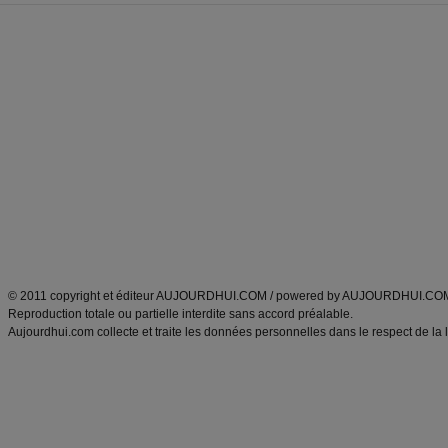
Forum minceur
Forum cuisine
Commencer un régime
boissons, vins et cocktails
Alimentation équilibrée et nutrition
astuces et bons plans
Minceur
Recette cuisine
exercices physiques
recette facile
produits minceur
Recette poulet
Tags
:
ventre plat
|
maigrir des fesses
|
abdominaux
|
régime américain
|
régime mayo
|
Découvrez aussi
:
exercices abdominaux
|
recette wok
|
ANXA Partenaires
:
Recette
de cuisine |
Recette cuisine
|
© 2011 copyright et éditeur AUJOURDHUI.COM / powered by AUJOURDHUI.CO
Reproduction totale ou partielle interdite sans accord préalable.
Aujourdhui.com collecte et traite les données personnelles dans le respect de la 