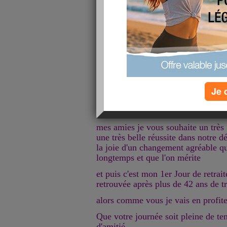
Aujourd'hui est une journée très part
de fête pour 3 raisons :
c'est l'anniversaire de 2 personnes
Je 
"Nicolas66" et 
mes amies je vous souhaite un très
une très belle réussite dans notre 
la joie d'un changement agréable qu
longtemps et que l'on mérite
et puis c'est mon 1er Jour de retrait
retrouvée après plus de 42 ans de tr
alors comme vous je vais en profiter
Que votre journée soit pleine de te
d'amitié