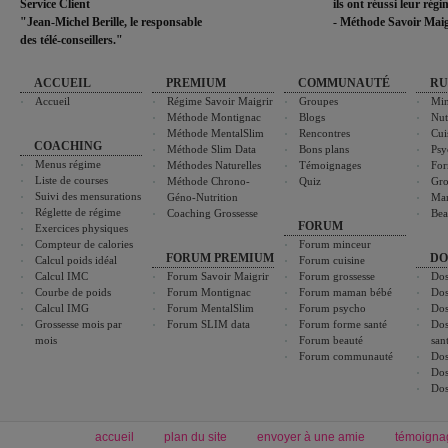
Service Client
ils ont réussi leur rég
"Jean-Michel Berille, le responsable
- Méthode Savoir Maig
des télé-conseillers."
ACCUEIL
PREMIUM
COMMUNAUTÉ
RU
Accueil
Régime Savoir Maigrir
Groupes
Min
Méthode Montignac
Blogs
Nut
Méthode MentalSlim
Rencontres
Cui
COACHING
Méthode Slim Data
Bons plans
Psy
Menus régime
Méthodes Naturelles
Témoignages
For
Liste de courses
Méthode Chrono-
Quiz
Gro
Suivi des mensurations
Géno-Nutrition
Ma
Réglette de régime
Coaching Grossesse
Bea
FORUM
Exercices physiques
Compteur de calories
Forum minceur
FORUM PREMIUM
DO
Calcul poids idéal
Forum cuisine
Calcul IMC
Forum Savoir Maigrir
Forum grossesse
Dos
Courbe de poids
Forum Montignac
Forum maman bébé
Dos
Calcul IMG
Forum MentalSlim
Forum psycho
Dos
Grossesse mois par
Forum SLIM data
Forum forme santé
Dos
mois
Forum beauté
san
Forum communauté
Dos
Dos
Dos
accueil
plan du site
envoyer à une amie
témoigna