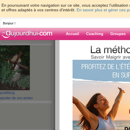
En poursuivant votre navigation sur ce site, vous acceptez l'utilisati
et offres adaptés à vos centres d'intérêt.
En savoir plus et gérer ces 
Bonjour !
Accueil
Coaching
Groupes
Accueil
>
espaces
>
guel23
> Repas du 3
Blog de guel23
aide blog
Repas du 31/10/12
publié le 31/10/2012 à 16:48
profil
blog
ajouter de vos amies
ça y est c'est officielà partir d'aujo
partie du personnel actif de mon e
J'ai rendu mes badges et j'attends m
qu'ils m'envoient par rar