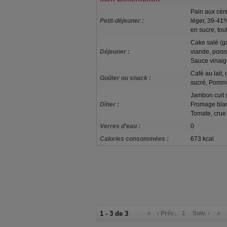
Pain aux céré
Petit-déjeuner :
léger, 39-41
en sucre, tou
Cake salé (ga
Déjeuner :
viande, poiss
Sauce vinaig
Café au lait,
Goûter ou snack :
sucré, Pomme
Jambon cuit s
Dîner :
Fromage bla
Tomate, crue
Verres d'eau :
0
Calories consommées :
673 kcal
1 - 3 de 3
«
‹ Préc.
1
Suiv. ›
»