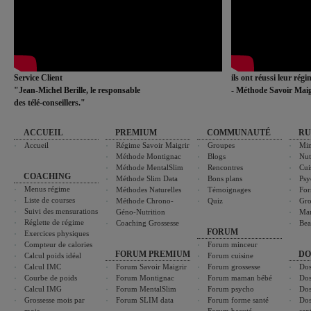
Service Client
ils ont réussi leur rég
"Jean-Michel Berille, le responsable
- Méthode Savoir Maig
des télé-conseillers."
ACCUEIL
PREMIUM
COMMUNAUTÉ
RU
Accueil
Régime Savoir Maigrir
Groupes
Min
Méthode Montignac
Blogs
Nut
Méthode MentalSlim
Rencontres
Cui
COACHING
Méthode Slim Data
Bons plans
Psy
Menus régime
Méthodes Naturelles
Témoignages
For
Liste de courses
Méthode Chrono-
Quiz
Gro
Suivi des mensurations
Géno-Nutrition
Ma
Réglette de régime
Coaching Grossesse
Bea
FORUM
Exercices physiques
Compteur de calories
Forum minceur
FORUM PREMIUM
DO
Calcul poids idéal
Forum cuisine
Calcul IMC
Forum Savoir Maigrir
Forum grossesse
Dos
Courbe de poids
Forum Montignac
Forum maman bébé
Dos
Calcul IMG
Forum MentalSlim
Forum psycho
Dos
Grossesse mois par
Forum SLIM data
Forum forme santé
Dos