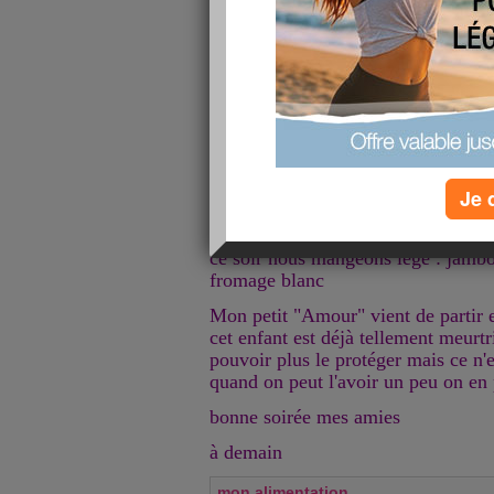
Nous en avons profité pour manger 
fils et donc à midi j'ai pris : 2 pa
salade et un morceau de bleu d'auv
en revenant j'ai mangé une pomme 
puis je suis repartie avec mon "Bij
mon dernier bulletin de salaire à l
envoyé par la poste une autre pour
Je 
autre dossier qui se termine (P-E) e
doucement la complémentaire
ce soir nous mangeons légé : jambo
fromage blanc
Mon petit "Amour" vient de partir 
cet enfant est déjà tellement meurtri
pouvoir plus le protéger mais ce n'e
quand on peut l'avoir un peu on en 
bonne soirée mes amies
à demain
mon alimentation