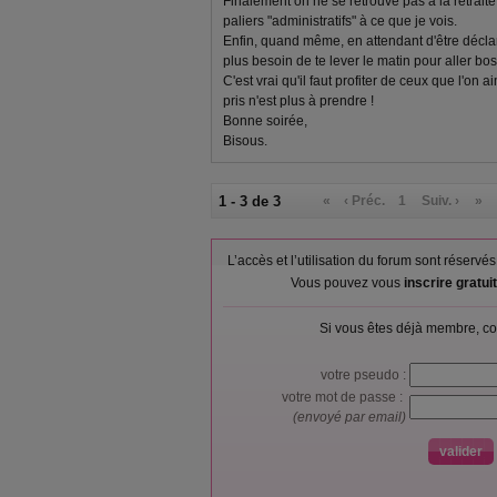
Finalement on ne se retrouve pas à la retraite 
paliers "administratifs" à ce que je vois.
Enfin, quand même, en attendant d'être déclaré
plus besoin de te lever le matin pour aller boss
C'est vrai qu'il faut profiter de ceux que l'on 
pris n'est plus à prendre !
Bonne soirée,
Bisous.
1 - 3 de 3
«
‹ Préc.
1
Suiv. ›
»
L’accès et l’utilisation du forum sont réser
Vous pouvez vous
inscrire gratu
Si vous êtes déjà membre, co
votre pseudo :
votre mot de passe :
(envoyé par email)