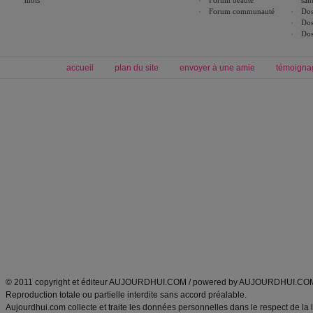
mois
Forum beauté
san
Forum communauté
Dos
Dos
Dos
accueil
plan du site
envoyer à une amie
témoigna
Forum minceur
Forum cuisine
Commencer un régime
boissons, vins et cocktails
Alimentation équilibrée et nutrition
astuces et bons plans
Minceur
Recette cuisine
exercices physiques
recette facile
produits minceur
Recette poulet
Tags
:
ventre plat
|
maigrir des fesses
|
abdominaux
|
régime américain
|
régime mayo
|
Découvrez aussi
:
exercices abdominaux
|
recette wok
|
ANXA Partenaires
:
Recette
de cuisine |
Recette cuisine
|
© 2011 copyright et éditeur AUJOURDHUI.COM / powered by AUJOURDHUI.CO
Reproduction totale ou partielle interdite sans accord préalable.
Aujourdhui.com collecte et traite les données personnelles dans le respect de la 