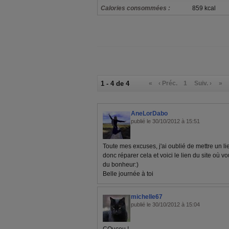
Calories consommées :
859 kcal
1 - 4 de 4
«
‹ Préc.
1
Suiv. ›
»
AneLorDabo
publié le 30/10/2012 à 15:51
Toute mes excuses, j'ai oublié de mettre un lie
donc réparer cela et voici le lien du site où
du bonheur:)
Belle journée à toi
michelle67
publié le 30/10/2012 à 15:04