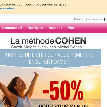
on de cookies pour vous proposer des services
paramètres.
M'inscrire
|
Me connecter
|
?
Communauté
Rubriques
Boutique
Plus...
9/10/12
 même si je n'ai pas fait
n !
ite à la caisse
ARCHIVES
ce qui m'avait été dit au