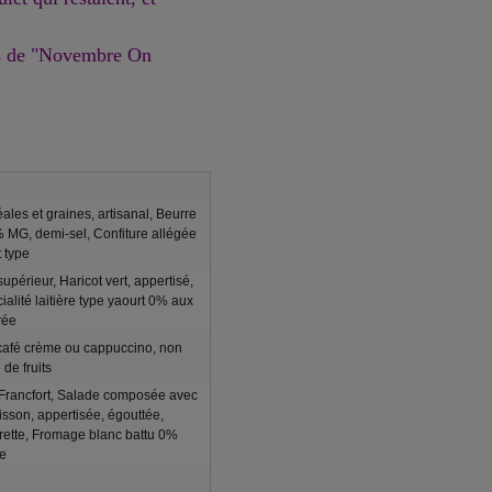
is de "Novembre On
ales et graines, artisanal, Beurre
% MG, demi-sel, Confiture allégée
t type
upérieur, Haricot vert, appertisé,
ialité laitière type yaourt 0% aux
rée
 café crème ou cappuccino, non
 de fruits
Francfort, Salade composée avec
sson, appertisée, égouttée,
rette, Fromage blanc battu 0%
e