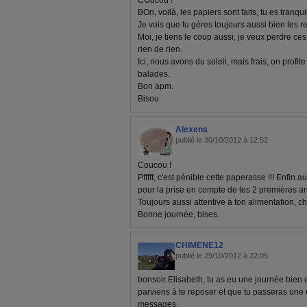
COucou !
BOn, voilà, les papiers sont faits, tu es tranqui
Je vois que tu gères toujours aussi bien tes r
Moi, je tiens le coup aussi, je veux perdre ces
rien de rien.
Ici, nous avons du soleil, mais frais, on profit
balades.
Bon apm.
Bisou
Alexena
publié le 30/10/2012 à 12:52
Coucou !
Pfffff, c'est pénible cette paperasse !!! Enfin
pour la prise en compte de tes 2 premières an
Toujours aussi attentive à ton alimentation,
Bonne journée, bises.
CHIMENE12
publié le 29/10/2012 à 22:05
bonsoir Elisabeth, tu as eu une journée bien c
parviens à te reposer et que tu passeras une e
messages.