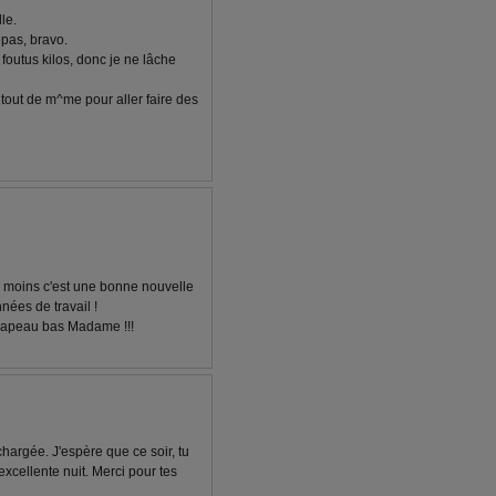
lle.
epas, bravo.
 foutus kilos, donc je ne lâche
e tout de m^me pour aller faire des
 au moins c'est une bonne nouvelle
nées de travail !
 chapeau bas Madame !!!
hargée. J'espère que ce soir, tu
xcellente nuit. Merci pour tes