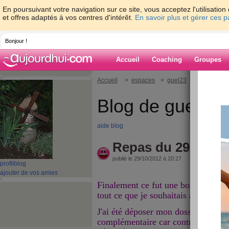
En poursuivant votre navigation sur ce site, vous acceptez l'utilisati
et offres adaptés à vos centres d'intérêt.
En savoir plus et gérer ces 
Bonjour !
Accueil
Coaching
Groupes
Accueil
>
espaces
>
guel23
> Repas du 2
Blog de guel23
aide blog
Repas du 29/10/12
publié le 29/10/2012 à 20:27
profil
blog
ajouter de vos amies
Finalement ce fut une bonne journée
tout ce que je souhaitais à la maiso
J'ai été déposer mon dossier de retra
complémentaire car contrairement à 