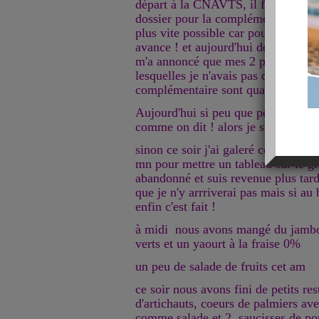
départ à la CNAVTS, il faut quand
dossier pour la complémentaire, do
plus vite possible car pour début n
avance ! et aujourd'hui donc le gen
m'a annoncé que mes 2 prmières ann
lesquelles je n'avais pas de cotisati
complémentaire sont quand-mêmes 
Aujourd'hui si peu que peu va arron
comme on dit ! alors je suis bien c
sinon ce soir j'ai galeré comme pas
mn pour mettre un tableau sur le gr
abandonné et suis revenue plus tard e
que je n'y arrriverai pas mais si au
enfin c'est fait !
à midi nous avons mangé du jambo
verts et un yaourt à la fraise 0%
un peu de salade de fruits cet am
ce soir nous avons fini de petits re
d'artichauts, coeurs de palmiers av
comme salade et 2 saucisses de poul