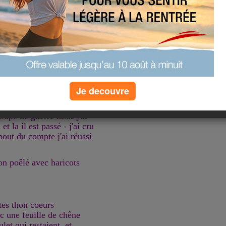
-même remplir un autre
nc un rdv m'a été donné le
ovembre j'étais pas en
til Monsieur qui m'a reçu
ées de travail pour
ons pour la
prises en compte
dir les fins de mois
Je decouvre
ontente
 possible pendant bien 45
oupe de guerre lasse j'ai
t la il est passé - j'ai cru
 bout du compte j'ai réussi
n poêlé avec haricots
stes thon coeurs
ec une feuille de chêne
et qui restaient, et