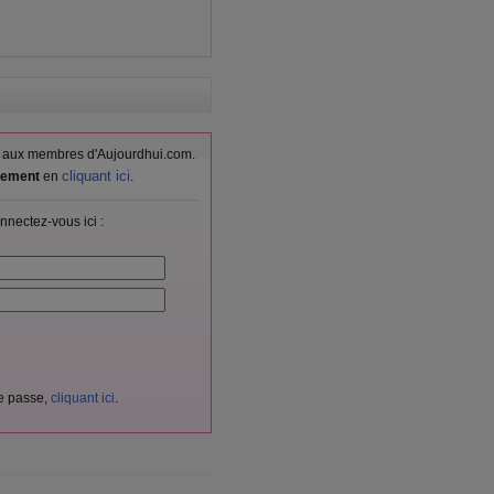
vés aux membres d'Aujourdhui.com.
cliquant ici
itement
en
.
nnectez-vous ici :
de passe,
cliquant ici
.