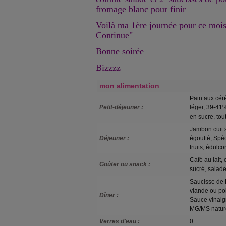
fromage blanc pour finir
Voilà ma 1ère journée pour ce mo
Continue"
Bonne soirée
Bizzzz
mon alimentation
Pain aux céré
Petit-déjeuner :
léger, 39-41
en sucre, tou
Jambon cuit s
Déjeuner :
égoutté, Spéc
fruits, édulco
Café au lait,
Goûter ou snack :
sucré, salade
Saucisse de 
viande ou poi
Dîner :
Sauce vinaig
MG/MS natur
Verres d'eau :
0