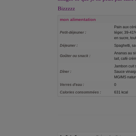
Bizzzzz
mon alimentation
Pain aux céré
Petit-déjeuner :
léger, 39-41
en sucre, tou
Déjeuner :
Spaghetti, s
Ananas au sir
Goûter ou snack :
lait, café cr
Jambon cuit s
Dîner :
Sauce vinaig
MG/MS natur
Verres d'eau :
0
Calories consommées :
631 kcal