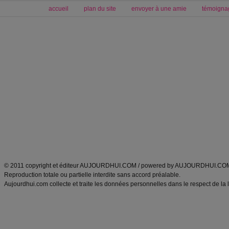
accueil
plan du site
envoyer à une amie
témoigna
Forum minceur
Forum cuisine
Commencer un régime
boissons, vins et cocktails
Alimentation équilibrée et nutrition
astuces et bons plans
Minceur
Recette cuisine
exercices physiques
recette facile
produits minceur
Recette poulet
Tags
:
ventre plat
|
maigrir des fesses
|
abdominaux
|
régime américain
|
régime mayo
|
Découvrez aussi
:
exercices abdominaux
|
recette wok
|
ANXA Partenaires
:
Recette
de cuisine |
Recette cuisine
|
© 2011 copyright et éditeur AUJOURDHUI.COM / powered by AUJOURDHUI.CO
Reproduction totale ou partielle interdite sans accord préalable.
Aujourdhui.com collecte et traite les données personnelles dans le respect de la 