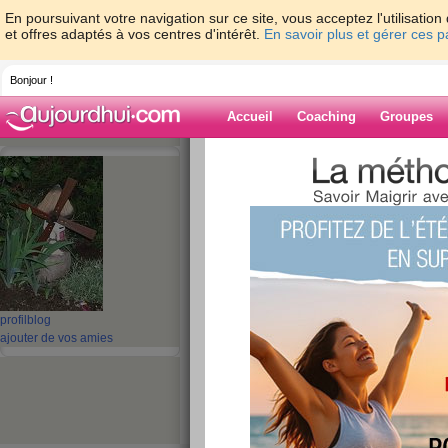
En poursuivant votre navigation sur ce site, vous acceptez l'utilisati
et offres adaptés à vos centres d'intérêt.
En savoir plus et gérer ces 
Bonjour !
Accueil
Coaching
Groupes
Accueil
>
espaces
>
guel23
> repas du 0
Blog de guel23
aide blog
repas du 06/11/12
publié le 06/11/2012 à 18:56
profil
blog
ajouter de vos amies