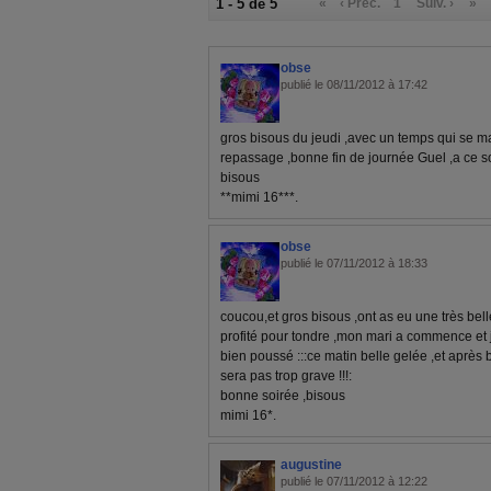
1 - 5 de 5
«
‹ Préc.
1
Suiv. ›
»
obse
publié le 08/11/2012 à 17:42
gros bisous du jeudi ,avec un temps qui se ma
repassage ,bonne fin de journée Guel ,a ce soi
bisous
**mimi 16***.
obse
publié le 07/11/2012 à 18:33
coucou,et gros bisous ,ont as eu une très bell
profité pour tondre ,mon mari a commence et j'ai
bien poussé :::ce matin belle gelée ,et après 
sera pas trop grave !!!:
bonne soirée ,bisous
mimi 16*.
augustine
publié le 07/11/2012 à 12:22