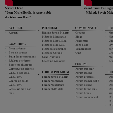
Service Client
ils ont réussi leur rég
"Jean-Michel Berille, le responsable
- Méthode Savoir Maig
des télé-conseillers."
ACCUEIL
PREMIUM
COMMUNAUTÉ
RU
Accueil
Régime Savoir Maigrir
Groupes
Min
Méthode Montignac
Blogs
Nut
Méthode MentalSlim
Rencontres
Cui
COACHING
Méthode Slim Data
Bons plans
Psy
Menus régime
Méthodes Naturelles
Témoignages
For
Liste de courses
Méthode Chrono-
Quiz
Gro
Suivi des mensurations
Géno-Nutrition
Ma
Réglette de régime
Coaching Grossesse
Bea
FORUM
Exercices physiques
Compteur de calories
Forum minceur
FORUM PREMIUM
DO
Calcul poids idéal
Forum cuisine
Calcul IMC
Forum Savoir Maigrir
Forum grossesse
Dos
Courbe de poids
Forum Montignac
Forum maman bébé
Dos
Calcul IMG
Forum MentalSlim
Forum psycho
Dos
Grossesse mois par
Forum SLIM data
Forum forme santé
Dos
mois
Forum beauté
san
Forum communauté
Dos
Dos
Dos