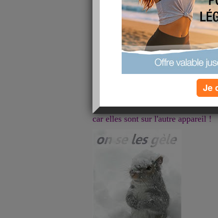
Mon ordi est malade ! demain il par
au moins 1 semaine !
Je 
heureusement qu'on a le portable en
en tout cas plus de photos du salon 
car elles sont sur l'autre appareil !