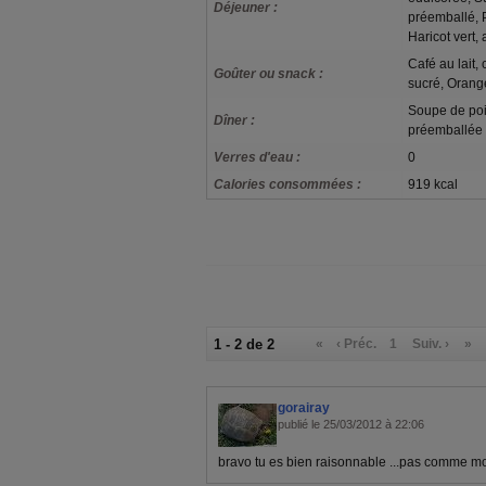
Déjeuner :
préemballé, Po
Haricot vert,
Café au lait,
Goûter ou snack :
sucré, Orange
Soupe de poi
Dîner :
préemballée 
Verres d'eau :
0
Calories consommées :
919 kcal
1 - 2 de 2
«
‹ Préc.
1
Suiv. ›
»
gorairay
publié le 25/03/2012 à 22:06
bravo tu es bien raisonnable ...pas comme mo