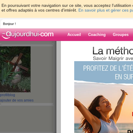
En poursuivant votre navigation sur ce site, vous acceptez l'utilisati
et offres adaptés à vos centres d'intérêt.
En savoir plus et gérer ces 
Bonjour !
Accueil
Coaching
Groupes
Accueil
>
espaces
>
guel23
> Repas du 2
Blog de guel23
aide blog
Repas du 25/03/12
publié le 25/03/2012 à 11:06
profil
blog
ajouter de vos amies
Après les petits excès d'hier soir :
apéritif (champagne) fromages apéro
poulet petites pommes de terre (1) 