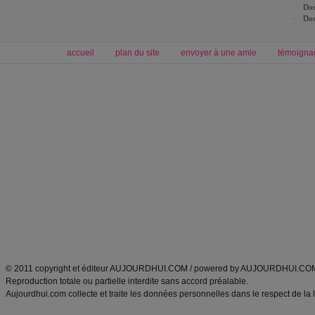
Dos
Dos
accueil
plan du site
envoyer à une amie
témoigna
Forum minceur
Forum cuisine
Commencer un régime
boissons, vins et cocktails
Alimentation équilibrée et nutrition
astuces et bons plans
Minceur
Recette cuisine
exercices physiques
recette facile
produits minceur
Recette poulet
Tags
:
ventre plat
|
maigrir des fesses
|
abdominaux
|
régime américain
|
régime mayo
|
Découvrez aussi
:
exercices abdominaux
|
recette wok
|
ANXA Partenaires
:
Recette
de cuisine |
Recette cuisine
|
© 2011 copyright et éditeur AUJOURDHUI.COM / powered by AUJOURDHUI.CO
Reproduction totale ou partielle interdite sans accord préalable.
Aujourdhui.com collecte et traite les données personnelles dans le respect de la 