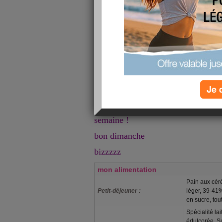
fromages
gâteau au chocolat
il faut se reprendre donc
à midi : filet mignon haricots verts
orange pour dégraisser au snack
ce soir : soupe coquilles st jacques
Je 
tomate je verrai si j'ai encore faim
Bref il faut que je passe cette barre
semaine !
bon dimanche
bizzzzz
mon alimentation
Pain aux céré
Petit-déjeuner :
léger, 39-41
en sucre, tou
Spécialité lai
édulcorée, S