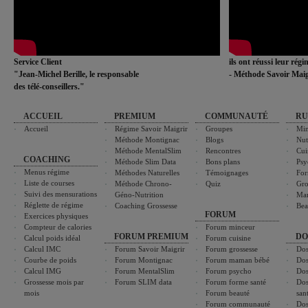
Service Client
ils ont réussi leur rég
"Jean-Michel Berille, le responsable
- Méthode Savoir Maig
des télé-conseillers."
ACCUEIL
PREMIUM
COMMUNAUTÉ
RU
Accueil
Régime Savoir Maigrir
Groupes
Min
Méthode Montignac
Blogs
Nut
Méthode MentalSlim
Rencontres
Cui
COACHING
Méthode Slim Data
Bons plans
Psy
Menus régime
Méthodes Naturelles
Témoignages
For
Liste de courses
Méthode Chrono-
Quiz
Gro
Suivi des mensurations
Géno-Nutrition
Ma
Réglette de régime
Coaching Grossesse
Bea
FORUM
Exercices physiques
Compteur de calories
Forum minceur
FORUM PREMIUM
DO
Calcul poids idéal
Forum cuisine
Calcul IMC
Forum Savoir Maigrir
Forum grossesse
Dos
Courbe de poids
Forum Montignac
Forum maman bébé
Dos
Calcul IMG
Forum MentalSlim
Forum psycho
Dos
Grossesse mois par
Forum SLIM data
Forum forme santé
Dos
mois
Forum beauté
san
Forum communauté
Dos