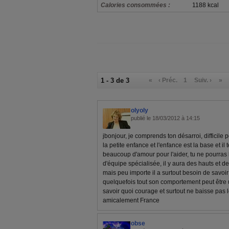
Calories consommées :
1188 kcal
1 - 3 de 3
«
‹ Préc.
1
Suiv. ›
»
olyoly
publié le 18/03/2012 à 14:15
jbonjour, je comprends ton désarroi, difficile p
la petite enfance et l'enfance est la base et il
beaucoup d'amour pour l'aider, tu ne pourras le
d'équipe spécialisée, il y aura des hauts et de
mais peu importe il a surtout besoin de savoir q
quelquefois tout son comportement peut être 
savoir quoi courage et surtout ne baisse pas l
amicalement France
obse