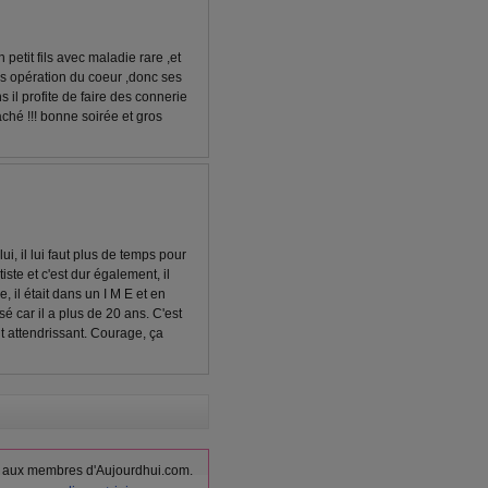
n petit fils avec maladie rare ,et
s opération du coeur ,donc ses
s il profite de faire des connerie
 faché !!! bonne soirée et gros
ui, il lui faut plus de temps pour
tiste et c'est dur également, il
, il était dans un I M E et en
é car il a plus de 20 ans. C'est
nt attendrissant. Courage, ça
vés aux membres d'Aujourdhui.com.