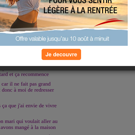
à la porte de son école
uis qu'il est né, il a été
 sont pronostic vital avait
lus rare nous a t on dit
t à droite et à gauche !
ait dû passer plus d'un an
Je decouvre
sept en revenant dans le
etard et ça recommence
car il ne fait pas grand
it donc à moi de redresser
s ça que j'ai envie de vivre
n mari qui voulait aller au
us avons mangé à la maison