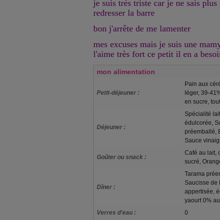
je suis très triste car je ne sais plus
redresser la barre
bon j'arrête de me lamenter
mes excuses mais je suis une mamy t
l'aime très fort ce petit il en a besoi
mon alimentation
Pain aux céré
Petit-déjeuner :
léger, 39-41
en sucre, tou
Spécialité lai
édulcorée, S
Déjeuner :
préemballé, Bœ
Sauce vinaig
Café au lait,
Goûter ou snack :
sucré, Orange
Tarama préem
Saucisse de F
Dîner :
appertisée, é
yaourt 0% aux
Verres d'eau :
0