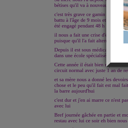
bétises qu'il va à nouveau être mis 
c'est très grave ce gamin souffre dep
battu à l'âge de 9 mois et à l'époque
été engagé pendant 48 h !
il nous a fait une crise d'épilepsie p
puisque qu'il l'a fait alternativemen
Depuis il est sous médicament et av
dans une école spécialisée
Cette année il était bien reparti en 
circuit normal avec juste 1 an de r
et sa mère nous a donné les devoirs 
chose et le peu qu'il fait est mal fa
la barre aujourd'hui
c'est dur et j'en ai marre ce n'est pa
avec lui
Bref journée gâchée en partie et mo
restau avec lui ce soir eh bien no