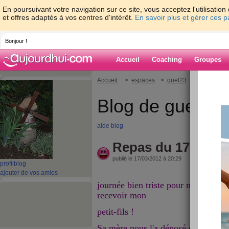
En poursuivant votre navigation sur ce site, vous acceptez l'utilisati
et offres adaptés à vos centres d'intérêt.
En savoir plus et gérer ces 
Bonjour !
Accueil
Coaching
Groupes
Accueil
>
espaces
>
guel23
> Repas du 1
Blog de guel23
aide blog
Repas du 17/03/12
publié le 17/03/2012 à 20:29
profil
blog
ajouter de vos amies
journée bien triste pour moi qui me 
recevoir mon
petit-fils !
Sa mère nous l'a déposé en pleurs ca