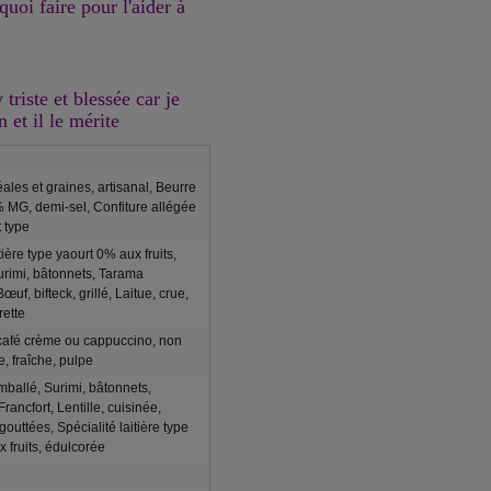
 quoi faire pour l'aider à
riste et blessée car je
n et il le mérite
ales et graines, artisanal, Beurre
% MG, demi-sel, Confiture allégée
t type
tière type yaourt 0% aux fruits,
urimi, bâtonnets, Tarama
uf, bifteck, grillé, Laitue, crue,
rette
 café crème ou cappuccino, non
, fraîche, pulpe
ballé, Surimi, bâtonnets,
rancfort, Lentille, cuisinée,
gouttées, Spécialité laitière type
 fruits, édulcorée