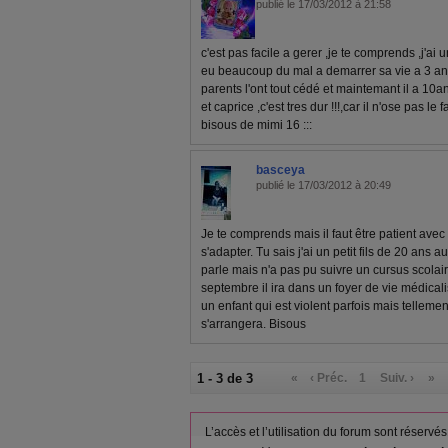
publié le 17/03/2012 à 21:58
c'est pas facile a gerer ,je te comprends ,j'ai u
eu beaucoup du mal a demarrer sa vie a 3 an
parents l'ont tout cédé et maintemant il a 10an
et caprice ,c'est tres dur !!!,car il n'ose pas le
bisous de mimi 16 :::
basceya
publié le 17/03/2012 à 20:49
Je te comprends mais il faut être patient avec l
s'adapter. Tu sais j'ai un petit fils de 20 ans au
parle mais n'a pas pu suivre un cursus scolaire
septembre il ira dans un foyer de vie médicalis
un enfant qui est violent parfois mais telleme
s'arrangera. Bisous
1 - 3 de 3
«
‹ Préc.
1
Suiv. ›
»
L’accès et l’utilisation du forum sont réser