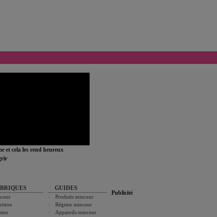
ime et cela les rend heureux
rir
BRIQUES
GUIDES
Publicité
ceur
Produits minceur
rition
Régime minceur
sine
Appareils minceur