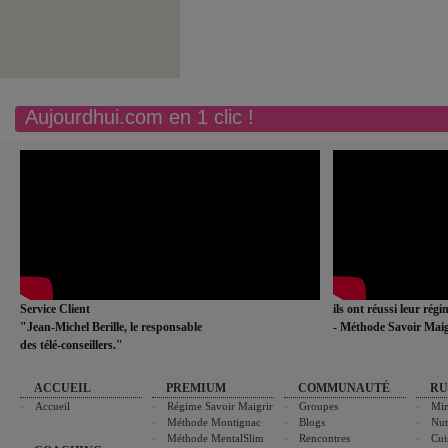
Aujourdhui.com en 1 clic !
Service Client
ils ont réussi leur rég
"Jean-Michel Berille, le responsable
- Méthode Savoir Maig
des télé-conseillers."
ACCUEIL
PREMIUM
COMMUNAUTÉ
RU
Accueil
Régime Savoir Maigrir
Groupes
Min
Méthode Montignac
Blogs
Nut
Méthode MentalSlim
Rencontres
Cui