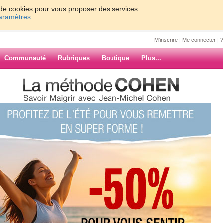
on de cookies pour vous proposer des services
paramètres.
M'inscrire
|
Me connecter
|
?
Communauté
Rubriques
Boutique
Plus...
7/03/12
faisait une joie de
ARCHIVES
r il a tellement fait de