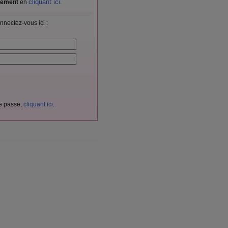
cliquant ici
itement
en
.
nnectez-vous ici :
de passe,
cliquant ici
.