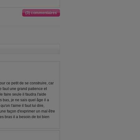
(3) commentaires
our ce petit de se construire, car
 te faut une grand patience et
 faire seule il faudra l'aide
s bas, je ne sais quel âge il a
u'on l'aime il faut lui dire,
une façon d'exprimer un mal être
es bras il a besoin de toi bien