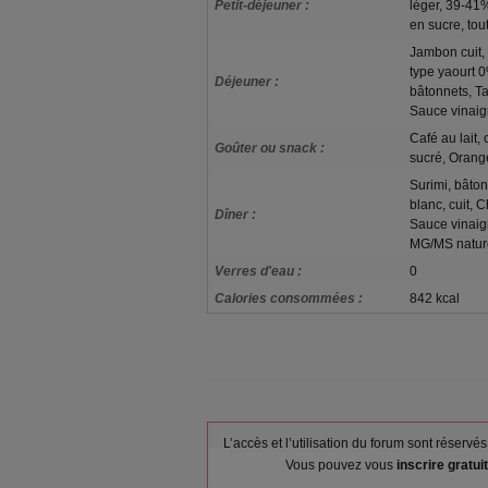
Petit-déjeuner :
léger, 39-41
en sucre, tou
Jambon cuit, 
type yaourt 0
Déjeuner :
bâtonnets, T
Sauce vinaig
Café au lait,
Goûter ou snack :
sucré, Orange
Surimi, bâto
blanc, cuit, 
Dîner :
Sauce vinaig
MG/MS natur
Verres d'eau :
0
Calories consommées :
842 kcal
L’accès et l’utilisation du forum sont réser
Vous pouvez vous
inscrire gratu