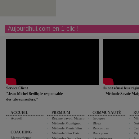
Aujourdhui.com en 1 clic !
Service Client
ils ont réussi leur rég
"Jean-Michel Berille, le responsable
- Méthode Savoir Maig
des télé-conseillers."
ACCUEIL
PREMIUM
COMMUNAUTÉ
RU
Accueil
Régime Savoir Maigrir
Groupes
Min
Méthode Montignac
Blogs
Nut
Méthode MentalSlim
Rencontres
Cui
COACHING
Méthode Slim Data
Bons plans
Psy
Menus régime
Méthodes Naturelles
Témoignages
For