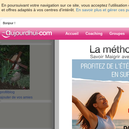
En poursuivant votre navigation sur ce site, vous acceptez l'utilisati
et offres adaptés à vos centres d'intérêt.
En savoir plus et gérer ces 
Bonjour !
Accueil
Coaching
Groupes
Accueil
>
espaces
>
guel23
> Repas du 0
Blog de guel23
aide blog
Repas du 01/03/12
publié le 01/03/2012 à 10:21
profil
blog
ajouter de vos amies
Mon pied a l'air de bien cicatriser 
L'hématome est encore présent et s
mieux
J'arrive a enfiler mes chaussures d