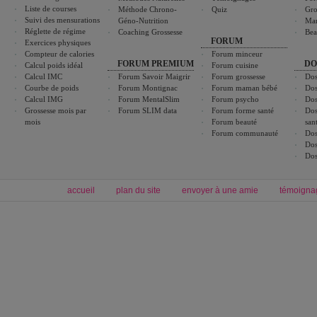
Liste de courses
Méthode Chrono-
Quiz
Gro
Suivi des mensurations
Géno-Nutrition
Ma
Réglette de régime
Coaching Grossesse
Bea
FORUM
Exercices physiques
Compteur de calories
Forum minceur
FORUM PREMIUM
DO
Calcul poids idéal
Forum cuisine
Calcul IMC
Forum Savoir Maigrir
Forum grossesse
Dos
Courbe de poids
Forum Montignac
Forum maman bébé
Dos
Calcul IMG
Forum MentalSlim
Forum psycho
Dos
Grossesse mois par
Forum SLIM data
Forum forme santé
Dos
mois
Forum beauté
san
Forum communauté
Dos
Dos
Dos
accueil
plan du site
envoyer à une amie
témoigna
Forum minceur
Forum cuisine
Commencer un régime
boissons, vins et cocktails
Alimentation équilibrée et nutrition
astuces et bons plans
Minceur
Recette cuisine
exercices physiques
recette facile
produits minceur
Recette poulet