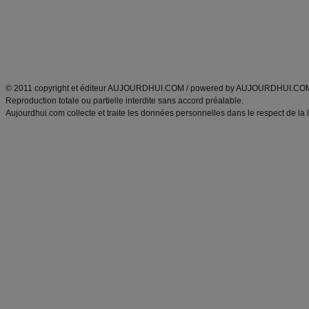
Tags
:
ventre plat
|
maigrir des fesses
|
abdominaux
|
régime américain
|
régime mayo
|
Découvrez aussi
:
exercices abdominaux
|
recette wok
|
ANXA Partenaires
:
Recette
de cuisine |
Recette cuisine
|
© 2011 copyright et éditeur AUJOURDHUI.COM / powered by AUJOURDHUI.CO
Reproduction totale ou partielle interdite sans accord préalable.
Aujourdhui.com collecte et traite les données personnelles dans le respect de la 