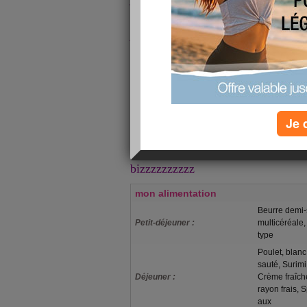
champignons à la crème tranquille 
j'ai beaucoup de mal en ce moment 
pincement aux lombaires et mon pi
les chaussures de sécurité - pour ç
plus après........
pas beaucoup de temps pour le site
remercie toutes pour vos coms c'es
Je 
moral
bonne journée
bizzzzzzzzzz
mon alimentation
Beurre demi-s
Petit-déjeuner :
multicéréale,
type
Poulet, blan
sauté, Surim
Déjeuner :
Crème fraîch
rayon frais, S
aux