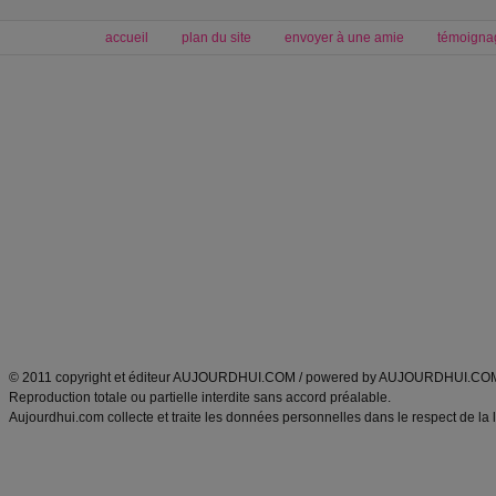
accueil
plan du site
envoyer à une amie
témoigna
Forum minceur
Forum cuisine
Commencer un régime
boissons, vins et cocktails
Alimentation équilibrée et nutrition
astuces et bons plans
Minceur
Recette cuisine
exercices physiques
recette facile
produits minceur
Recette poulet
Tags
:
ventre plat
|
maigrir des fesses
|
abdominaux
|
régime américain
|
régime mayo
|
Découvrez aussi
:
exercices abdominaux
|
recette wok
|
ANXA Partenaires
:
Recette
de cuisine |
Recette cuisine
|
© 2011 copyright et éditeur AUJOURDHUI.COM / powered by AUJOURDHUI.CO
Reproduction totale ou partielle interdite sans accord préalable.
Aujourdhui.com collecte et traite les données personnelles dans le respect de la 