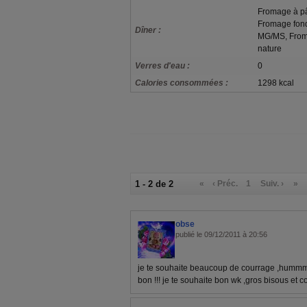
Fromage à p
Fromage fond
Dîner :
MG/MS, From
nature
Verres d'eau :
0
Calories consommées :
1298 kcal
1 - 2 de 2
«
‹ Préc.
1
Suiv. ›
»
obse
publié le 09/12/2011 à 20:56
je te souhaite beaucoup de courrage ,hummm 
bon !!! je te souhaite bon wk ,gros bisous et c