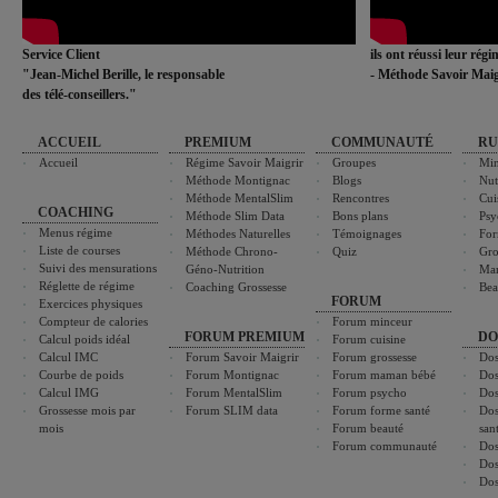
Service Client
ils ont réussi leur rég
"Jean-Michel Berille, le responsable
- Méthode Savoir Maig
des télé-conseillers."
ACCUEIL
PREMIUM
COMMUNAUTÉ
RU
Accueil
Régime Savoir Maigrir
Groupes
Min
Méthode Montignac
Blogs
Nut
Méthode MentalSlim
Rencontres
Cui
COACHING
Méthode Slim Data
Bons plans
Psy
Menus régime
Méthodes Naturelles
Témoignages
For
Liste de courses
Méthode Chrono-
Quiz
Gro
Suivi des mensurations
Géno-Nutrition
Ma
Réglette de régime
Coaching Grossesse
Bea
FORUM
Exercices physiques
Compteur de calories
Forum minceur
FORUM PREMIUM
DO
Calcul poids idéal
Forum cuisine
Calcul IMC
Forum Savoir Maigrir
Forum grossesse
Dos
Courbe de poids
Forum Montignac
Forum maman bébé
Dos
Calcul IMG
Forum MentalSlim
Forum psycho
Dos
Grossesse mois par
Forum SLIM data
Forum forme santé
Dos
mois
Forum beauté
san
Forum communauté
Dos
Dos
Dos