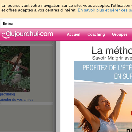
En poursuivant votre navigation sur ce site, vous acceptez l'utilisati
et offres adaptés à vos centres d'intérêt.
En savoir plus et gérer ces 
Bonjour !
Accueil
Coaching
Groupes
Accueil
>
espaces
>
guel23
> Repas du 0
Blog de guel23
aide blog
Repas du 09/12/11
publié le 09/12/2011 à 11:46
profil
blog
ajouter de vos amies
Aujourd'hui, je dirais ce soir au b
donc dîner très tôt à 17h30 pas vra
à gogo et fromage blanc
je profite donc à midi avec une bo