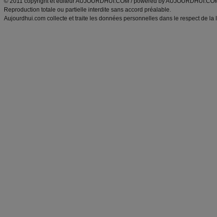
© 2011 copyright et éditeur AUJOURDHUI.COM / powered by AUJOURDHUI.CO
Reproduction totale ou partielle interdite sans accord préalable.
Aujourdhui.com collecte et traite les données personnelles dans le respect de la 