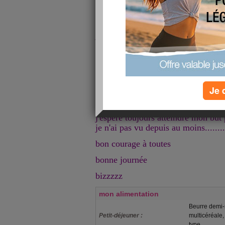
Repas légers mais suffisamment cop
avoir faim
je n'oublie pas mes baies de goji à 
"bloquée" et peut-être une pomme si
très rare....
après un super week-end pendant le
tartiflette maison, fromages de hau
Je 
par mes amis, chocolats belges, apéri
reprendre ce qui ne m'est pas diffic
j'espère toujours atteindre mon but
je n'ai pas vu depuis au moins.........
bon courage à toutes
bonne journée
bizzzzz
mon alimentation
Beurre demi-s
Petit-déjeuner :
multicéréale,
type