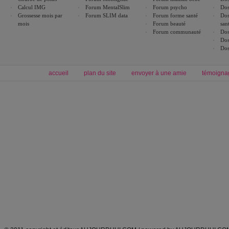
Calcul IMG
Forum MentalSlim
Forum psycho
Dos
Grossesse mois par
Forum SLIM data
Forum forme santé
Dos
mois
Forum beauté
san
Forum communauté
Dos
Dos
Dos
accueil
plan du site
envoyer à une amie
témoigna
Forum minceur
Forum cuisine
Commencer un régime
boissons, vins et cocktails
Alimentation équilibrée et nutrition
astuces et bons plans
Minceur
Recette cuisine
exercices physiques
recette facile
produits minceur
Recette poulet
Tags
:
ventre plat
|
maigrir des fesses
|
abdominaux
|
régime américain
|
régime mayo
|
Découvrez aussi
:
exercices abdominaux
|
recette wok
|
ANXA Partenaires
:
Recette
de cuisine |
Recette cuisine
|