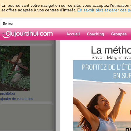
En poursuivant votre navigation sur ce site, vous acceptez l'utilisati
et offres adaptés à vos centres d'intérêt.
En savoir plus et gérer ces 
Bonjour !
Accueil
Coaching
Groupes
Accueil
>
espaces
>
guel23
> Repas du 0
Blog de guel23
aide blog
Repas du 06/12/11
publié le 06/12/2011 à 11:28
profil
blog
ajouter de vos amies
Du foie le midi car si je le mange le
avec une salade légère et un yaourt
ce soir une truite en papillotte ave
fromage blanc 0%