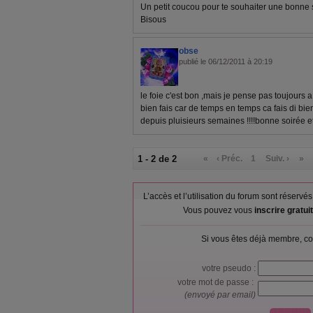
Un petit coucou pour te souhaiter une bonne 
Bisous
obse
publié le 06/12/2011 à 20:19
le foie c'est bon ,mais je pense pas toujours a 
bien fais car de temps en temps ca fais di bien
depuis pluisieurs semaines !!!!bonne soirée et
1 - 2 de 2
«
‹ Préc.
1
Suiv. ›
»
L’accès et l’utilisation du forum sont réser
Vous pouvez vous
inscrire gratu
Si vous êtes déjà membre, co
votre pseudo :
votre mot de passe :
(envoyé par email)