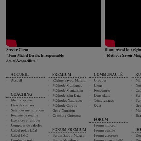
Service Client
ils ont réussi leur rég
"Jean-Michel Berille, le responsable
- Méthode Savoir Maig
des télé-conseillers."
ACCUEIL
PREMIUM
COMMUNAUTÉ
RU
Accueil
Régime Savoir Maigrir
Groupes
Min
Méthode Montignac
Blogs
Nut
Méthode MentalSlim
Rencontres
Cui
COACHING
Méthode Slim Data
Bons plans
Psy
Menus régime
Méthodes Naturelles
Témoignages
For
Liste de courses
Méthode Chrono-
Quiz
Gro
Suivi des mensurations
Géno-Nutrition
Ma
Réglette de régime
Coaching Grossesse
Bea
FORUM
Exercices physiques
Compteur de calories
Forum minceur
FORUM PREMIUM
DO
Calcul poids idéal
Forum cuisine
Calcul IMC
Forum Savoir Maigrir
Forum grossesse
Dos
Courbe de poids
Forum Montignac
Forum maman bébé
Dos