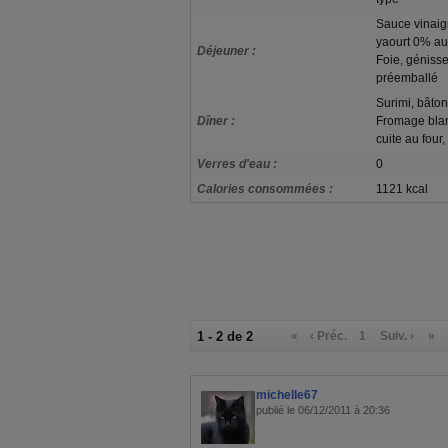
Sauce vinaigre
yaourt 0% aux
Déjeuner :
Foie, génisse
préemballé
Surimi, bâto
Dîner :
Fromage blan
cuite au four
Verres d'eau :
0
Calories consommées :
1121 kcal
1 - 2 de 2
«
‹ Préc.
1
Suiv. ›
»
michelle67
publié le 06/12/2011 à 20:36