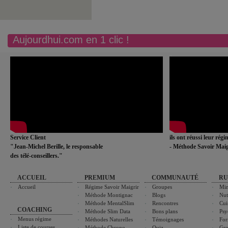
Aujourdhui.com en 1 clic !
Service Client
ils ont réussi leur rég
"Jean-Michel Berille, le responsable
- Méthode Savoir Maig
des télé-conseillers."
ACCUEIL
PREMIUM
COMMUNAUTÉ
RU
Accueil
Régime Savoir Maigrir
Groupes
Min
Méthode Montignac
Blogs
Nut
Méthode MentalSlim
Rencontres
Cui
COACHING
Méthode Slim Data
Bons plans
Psy
Menus régime
Méthodes Naturelles
Témoignages
For
Liste de courses
Méthode Chrono-
Quiz
Gro