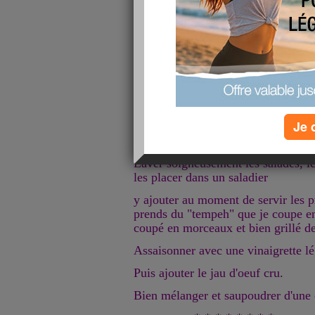
1 laitue
2 cuillères de protéines de soja fu
fumé
1 cuillère de parmesan râpé
1 jaune d'oeuf
moutarde - vinaigre - huile de tour
Je 
-*-*-*-*-*-*-*-*-*
Laver soigneusement les salades, l
les placer dans un saladier
y ajouter au moment de servir les pr
prends du "tempeh" que je coupe e
coupé en morceaux et bien grillé de
Assaisonner avec une vinaigrette l
Puis ajouter le jau d'oeuf cru.
Bien mélanger et saupoudrer d'une 