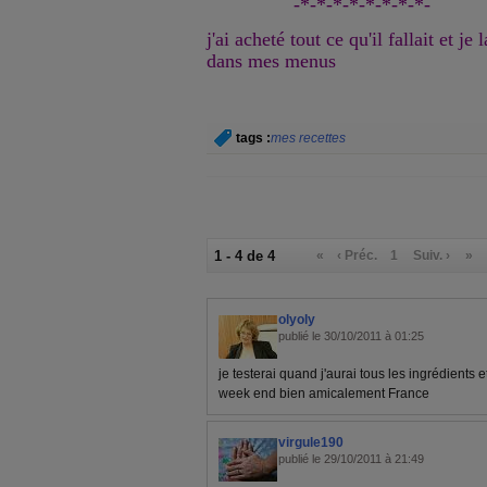
-*-*-*-*-*-*-*-*-
j'ai acheté tout ce qu'il fallait et je l
dans mes menus
tags :
mes recettes
1 - 4 de 4
«
‹ Préc.
1
Suiv. ›
»
olyoly
publié le 30/10/2011 à 01:25
je testerai quand j'aurai tous les ingrédients e
week end bien amicalement France
virgule190
publié le 29/10/2011 à 21:49