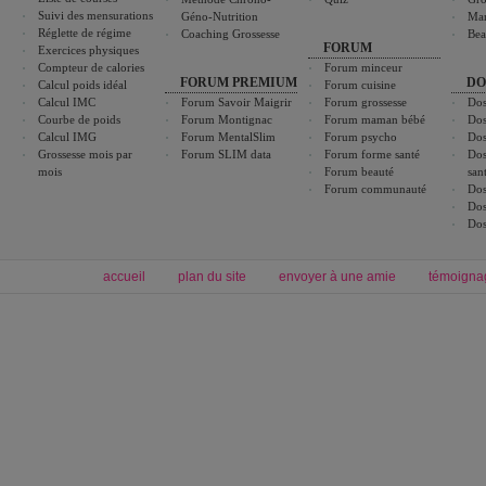
Suivi des mensurations
Géno-Nutrition
Ma
Réglette de régime
Coaching Grossesse
Bea
FORUM
Exercices physiques
Compteur de calories
Forum minceur
FORUM PREMIUM
DO
Calcul poids idéal
Forum cuisine
Calcul IMC
Forum Savoir Maigrir
Forum grossesse
Dos
Courbe de poids
Forum Montignac
Forum maman bébé
Dos
Calcul IMG
Forum MentalSlim
Forum psycho
Dos
Grossesse mois par
Forum SLIM data
Forum forme santé
Dos
mois
Forum beauté
san
Forum communauté
Dos
Dos
Dos
accueil
plan du site
envoyer à une amie
témoigna
Forum minceur
Forum cuisine
Commencer un régime
boissons, vins et cocktails
Alimentation équilibrée et nutrition
astuces et bons plans
Minceur
Recette cuisine
exercices physiques
recette facile
produits minceur
Recette poulet