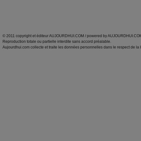
Tags
:
ventre plat
|
maigrir des fesses
|
abdominaux
|
régime américain
|
régime mayo
|
Découvrez aussi
:
exercices abdominaux
|
recette wok
|
ANXA Partenaires
:
Recette
de cuisine |
Recette cuisine
|
© 2011 copyright et éditeur AUJOURDHUI.COM / powered by AUJOURDHUI.CO
Reproduction totale ou partielle interdite sans accord préalable.
Aujourdhui.com collecte et traite les données personnelles dans le respect de la 