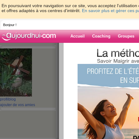
En poursuivant votre navigation sur ce site, vous acceptez l'utilisati
et offres adaptés à vos centres d'intérêt.
En savoir plus et gérer ces 
Bonjour !
Accueil
Coaching
Groupes
Accueil
>
espaces
>
guel23
> Mes Recett
Blog de guel23
aide blog
Mes Recettes : La
publié le 29/10/2011 à 16:22
profil
blog
ajouter de vos amies
J'ai trouvé une recette qui me met l
La Salade César
1 salade frisée