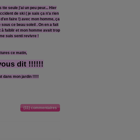
tte seule j'ai un peu peur... Hier
ccident de ski ( je sais ça n'a rien
 d'en faire !) avec mon homme, ça
 sous ce beau soleil . On en a fait
 faiblir et mon homme avait trop
me suis senti revivre !
tures ce matin,
us dit !!!!!!
t dans mon jardin !!!!!
(11) commentaires