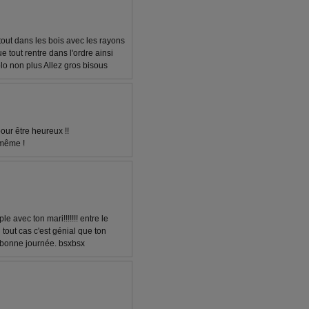
urtout dans les bois avec les rayons
e tout rentre dans l'ordre ainsi
olo non plus Allez gros bisous
pour être heureux !!
 même !
le avec ton mari!!!!!!! entre le
n tout cas c'est génial que ton
! bonne journée. bsxbsx