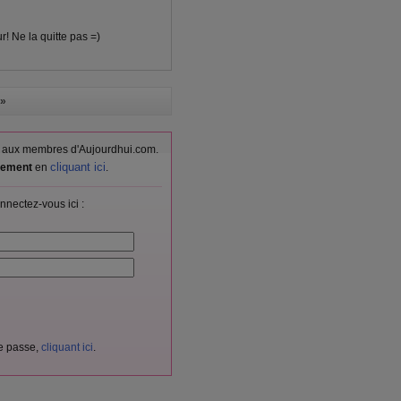
r! Ne la quitte pas =)
»
vés aux membres d'Aujourdhui.com.
cliquant ici
itement
en
.
nnectez-vous ici :
de passe,
cliquant ici
.