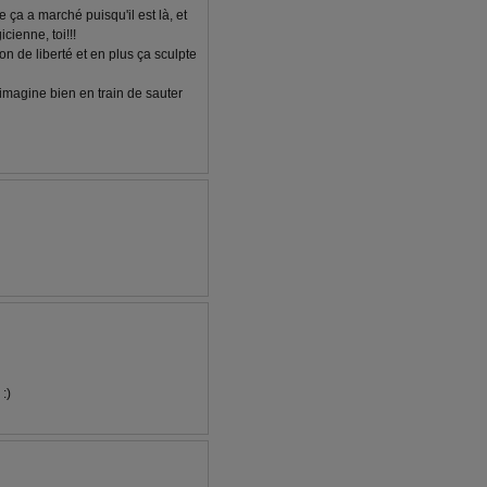
ue ça a marché puisqu'il est là, et
cienne, toi!!!
n de liberté et en plus ça sculpte
t'imagine bien en train de sauter
:)