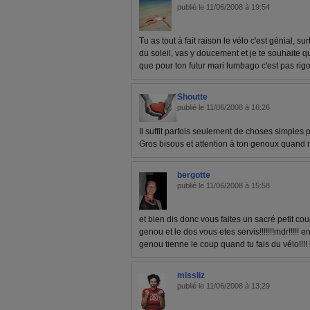
publié le 11/06/2008 à 19:54
Tu as tout à fait raison le vélo c'est génial, s
du soleil, vas y doucement et je te souhaite qu
que pour ton futur mari lumbago c'est pas rig
Shoutte
publié le 11/06/2008 à 16:26
Il suffit parfois seulement de choses simples 
Gros bisous et attention à ton genoux quand
bergotte
publié le 11/06/2008 à 15:58
et bien dis donc vous faites un sacré petit coup
genou et le dos vous etes servis!!!!!!!mdr!!!!! e
genou tienne le coup quand tu fais du vélo!!!
missliz
publié le 11/06/2008 à 13:29