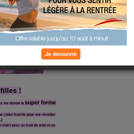
Je decouvre
illes !
super forme
 Ca me donne la
e ( bien fraiche pour me réveiller
.)
 chéri avec un trait de miel et un