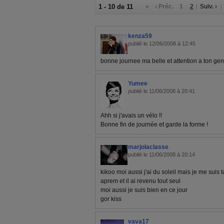
1 - 10 de 11
«
‹ Préc.
1
2
Suiv. ›
kenza59
publié le 12/06/2008 à 12:45
bonne journee ma belle et attention a ton ge
Yumee
publié le 11/06/2008 à 20:41
Ahh si j'avais un vélo !!
Bonne fin de journée et garde la forme !
marjolaclasse
publié le 11/06/2008 à 20:14
kikoo moi aussi j'ai du soleil mais je me suis 
aprem et il ai revenu tout seul
moi aussi je suis bien en ce jour
gor kiss
vava17