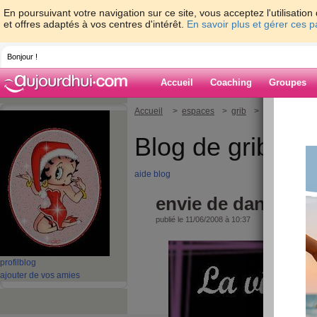
En poursuivant votre navigation sur ce site, vous acceptez l'utilisati
et offres adaptés à vos centres d'intérêt.
En savoir plus et gérer ces 
Bonjour !
Accueil
Coaching
Groupes
Accueil
>
espaces
>
grib
> envie de danse
Blog de grib
aide blog
envie de danser !!!
publié le 11/06/2008 à 10:37
profil
blog
ajouter de vos amies