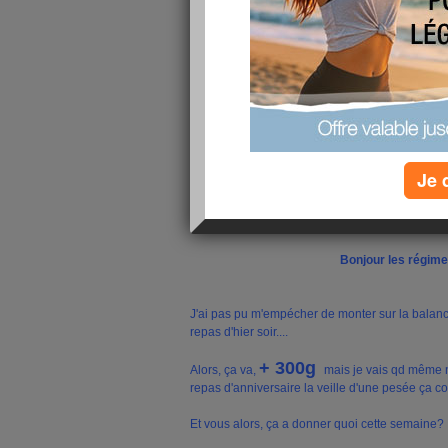
Je 
Bonjour les régime
J'ai pas pu m'empécher de monter sur la balanc
repas d'hier soir....
+ 300g
Alors, ça va,
mais je vais qd même n
repas d'anniversaire la veille d'une pesée ça com
Et vous alors, ça a donner quoi cette semaine?