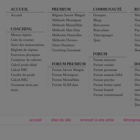
ACCUEIL
PREMIUM
COMMUNAUTÉ
RU
Accueil
Régime Savoir Maigrir
Groupes
Min
Méthode Montignac
Blogs
Nut
Méthode MentalSlim
Rencontres
Cui
COACHING
Méthode Slim Data
Bons plans
Psy
Menus régime
Méthodes Naturelles
Témoignages
For
Liste de courses
Méthode Chrono-
Quiz
Gro
Suivi des mensurations
Géno-Nutrition
Ma
Réglette de régime
Coaching Grossesse
Bea
FORUM
Exercices physiques
Compteur de calories
Forum minceur
FORUM PREMIUM
DO
Calcul poids idéal
Forum cuisine
Calcul IMC
Forum Savoir Maigrir
Forum grossesse
Dos
Courbe de poids
Forum Montignac
Forum maman bébé
Dos
Calcul IMG
Forum MentalSlim
Forum psycho
Dos
Grossesse mois par
Forum SLIM data
Forum forme santé
Dos
mois
Forum beauté
san
Forum communauté
Dos
Dos
Dos
accueil
plan du site
envoyer à une amie
témoigna
Forum minceur
Forum cuisine
Commencer un régime
boissons, vins et cocktails