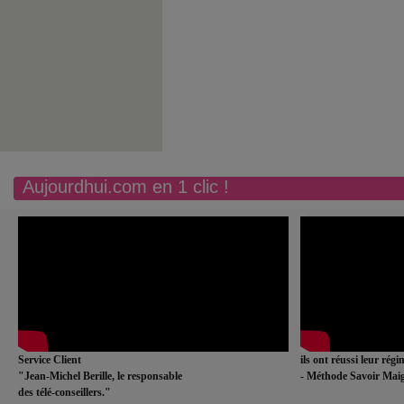
Aujourdhui.com en 1 clic !
Service Client
ils ont réussi leur rég
"Jean-Michel Berille, le responsable
- Méthode Savoir Maig
des télé-conseillers."