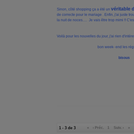
véritable d
Sinon, côté shopping ça a été un
de correcte pour le mariage . Enfin, j'ai juste tro
la nuit de noces..... Je vais être trop mimi !! C'
Voilà pour les nouvelles du jour, j'ai rien d'intér
bon week- end les rég
bisous
1 - 3 de 3
«
‹ Préc.
1
Suiv. ›
»