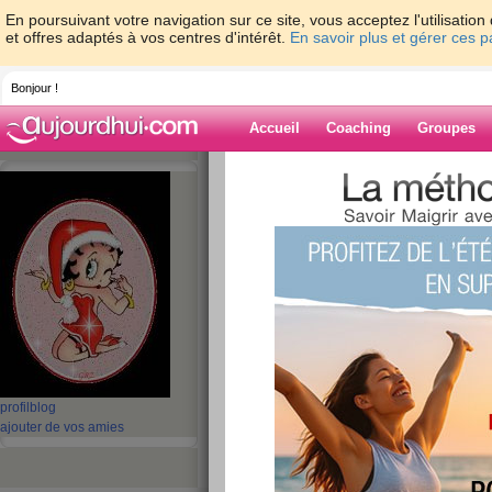
En poursuivant votre navigation sur ce site, vous acceptez l'utilisati
et offres adaptés à vos centres d'intérêt.
En savoir plus et gérer ces 
Bonjour !
Accueil
Coaching
Groupes
Accueil
>
espaces
>
grib
> Gourmandise qd
Blog de grib
aide blog
Gourmandise qd tu
publié le 24/05/2008 à 11:30
profil
blog
ajouter de vos amies