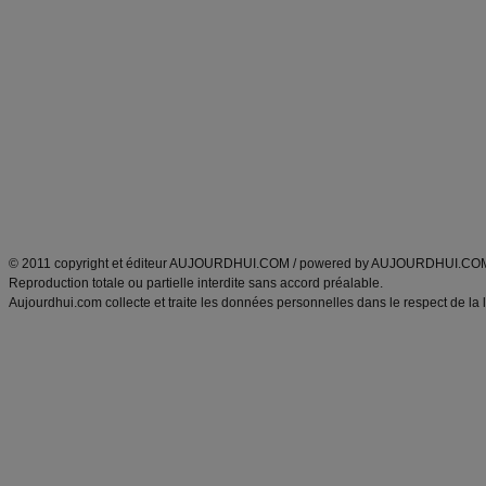
Alimentation équilibrée et nutrition
astuces et bons plans
Minceur
Recette cuisine
exercices physiques
recette facile
produits minceur
Recette poulet
Tags
:
ventre plat
|
maigrir des fesses
|
abdominaux
|
régime américain
|
régime mayo
|
Découvrez aussi
:
exercices abdominaux
|
recette wok
|
ANXA Partenaires
:
Recette
de cuisine |
Recette cuisine
|
© 2011 copyright et éditeur AUJOURDHUI.COM / powered by AUJOURDHUI.CO
Reproduction totale ou partielle interdite sans accord préalable.
Aujourdhui.com collecte et traite les données personnelles dans le respect de la 