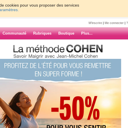
on de cookies pour vous proposer des services
paramètres.
M'inscrire
|
Me connecter
|
?
Communauté
Rubriques
Boutique
Plus...
 dodo !!!
o !!!
 me suis réveillée à 14h,
 2 min sur vos blog et
ARCHIVES
recouchée.