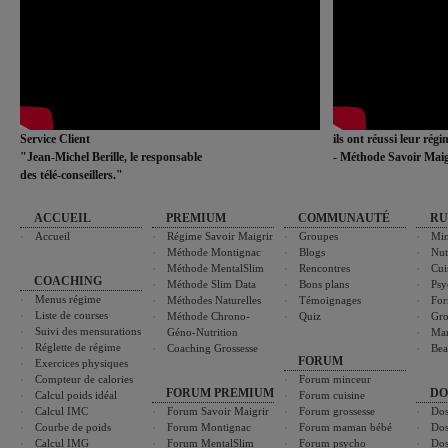
Service Client
ils ont réussi leur rég
"Jean-Michel Berille, le responsable
- Méthode Savoir Maig
des télé-conseillers."
ACCUEIL
PREMIUM
COMMUNAUTÉ
RU
Accueil
Régime Savoir Maigrir
Groupes
Min
Méthode Montignac
Blogs
Nut
Méthode MentalSlim
Rencontres
Cui
COACHING
Méthode Slim Data
Bons plans
Psy
Menus régime
Méthodes Naturelles
Témoignages
For
Liste de courses
Méthode Chrono-
Quiz
Gro
Suivi des mensurations
Géno-Nutrition
Ma
Réglette de régime
Coaching Grossesse
Bea
FORUM
Exercices physiques
Compteur de calories
Forum minceur
FORUM PREMIUM
DO
Calcul poids idéal
Forum cuisine
Calcul IMC
Forum Savoir Maigrir
Forum grossesse
Dos
Courbe de poids
Forum Montignac
Forum maman bébé
Dos
Calcul IMG
Forum MentalSlim
Forum psycho
Dos