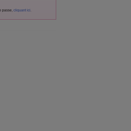
de passe,
cliquant ici
.