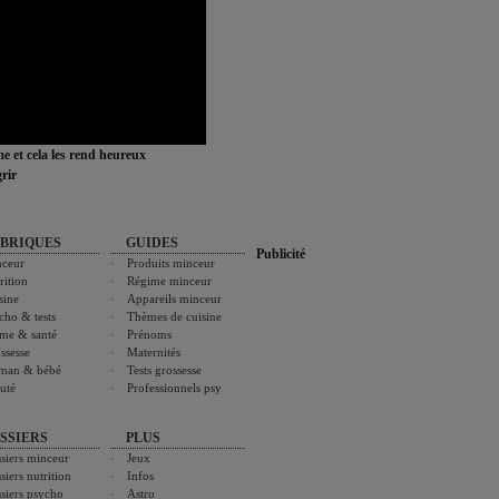
ime et cela les rend heureux
rir
BRIQUES
GUIDES
Publicité
ceur
Produits minceur
rition
Régime minceur
sine
Appareils minceur
cho & tests
Thèmes de cuisine
me & santé
Prénoms
ssesse
Maternités
man & bébé
Tests grossesse
uté
Professionnels psy
SSIERS
PLUS
siers minceur
Jeux
siers nutrition
Infos
siers psycho
Astro