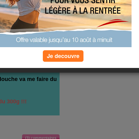
mant vient d'ouvrir les
e son lit !!
i parce que je ne vais
t 3h du mat en ayant
nt !
. en plus je fait une
 tout le monde est en
ue et mon chéri m'a
Je decouvre
muguet ( c'est super
l n'a pas pensé aux
.... )
douche va me faire du
rdu 300g !!!
(3) commentaires