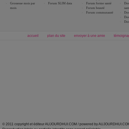
Grossesse mois par
Forum SLIM data
Forum forme santé
Dos
mois
Forum beauté
san
Forum communauté
Dos
Dos
Dos
accueil
plan du site
envoyer à une amie
témoigna
Forum minceur
Forum cuisine
Commencer un régime
boissons, vins et cocktails
Alimentation équilibrée et nutrition
astuces et bons plans
Minceur
Recette cuisine
exercices physiques
recette facile
produits minceur
Recette poulet
Tags
:
ventre plat
|
maigrir des fesses
|
abdominaux
|
régime américain
|
régime mayo
|
Découvrez aussi
:
exercices abdominaux
|
recette wok
|
ANXA Partenaires
:
Recette
de cuisine |
Recette cuisine
|
© 2011 copyright et éditeur AUJOURDHUI.COM / powered by AUJOURDHUI.CO