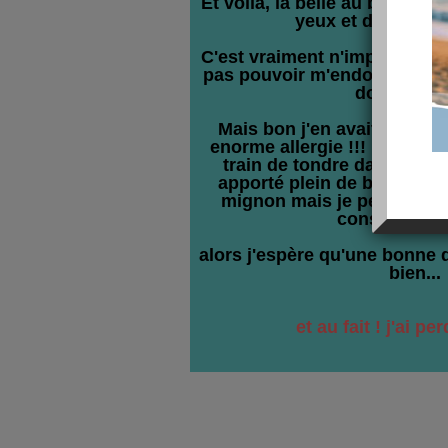
Et voilà, la belle au bois dor
yeux et de sortir d
C'est vraiment n'importe quo
pas pouvoir m'endormir avan
dormi auta
Mais bon j'en avait besoin..
enorme allergie !!! bah oui,
train de tondre dans ma r
apporté plein de brins de 
mignon mais je pense qu'i
conséquences
alors j'espère qu'une bonne 
bien...
et au fait ! j'ai pe