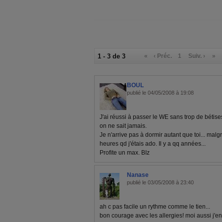
1 - 3 de 3
«
‹ Préc.
1
Suiv. ›
»
BOUL
publié le 04/05/2008 à 19:08
J'ai réussi à passer le WE sans trop de bétis
on ne sait jamais.
Je n'arrive pas à dormir autant que toi... ma
heures qd j'étais ado. Il y a qq années...
Profite un max. BIz
Nanase
publié le 03/05/2008 à 23:40
ah c pas facile un rythme comme le tien...
bon courage avec les allergies! moi aussi j'en 