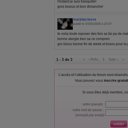
l'instant je suis tranquille!
gros bisous et bon dimanche!
marjolaclasse
publié le 03/05/2008 à 20:07
te voila toute reposer des fois sa fai pa de ma
bonne alergie ben sa ce compren
gro bizou bonne fin de week et bravo pour la 
1 - 3 de 3
«
‹ Préc.
1
Suiv. ›
»
L’accès et l’utilisation du forum sont réser
Vous pouvez vous
inscrire gratu
Si vous êtes déjà membre, co
votre pseudo :
votre mot de passe :
(envoyé par email)