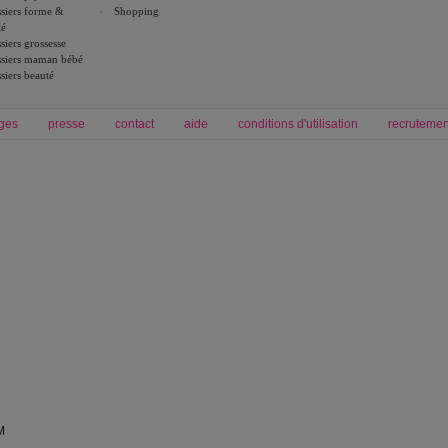
siers forme &
Shopping
té
siers grossesse
siers maman bébé
siers beauté
ges
presse
contact
aide
conditions d'utilisation
recrutemen
Forum grossesse et bébé
Forum psychologie
envie de bébé et de devenir maman
développement personnel et spiritua
accouchement et naissance de bébé
couple et sexualité
Grossesse et femme enceinte
Psychologie
symptome grossesse
intelligence et test de qi
calendrier de grossesse
test qi
régime protéiné
|
maigrir du ventre
|
M