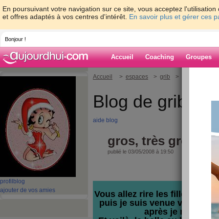
En poursuivant votre navigation sur ce site, vous acceptez l'utilisati
et offres adaptés à vos centres d'intérêt.
En savoir plus et gérer ces 
Bonjour !
Accueil
Coaching
Groupes
Accueil
>
espaces
>
grib
> gros, très gros
Blog de grib
aide blog
gros, très gros dod
publié le 03/05/2008 à 19:50
profil
blog
ajouter de vos amies
Vous allez rire les filles !!! je
puis je suis venue vous voir
après je me suis 