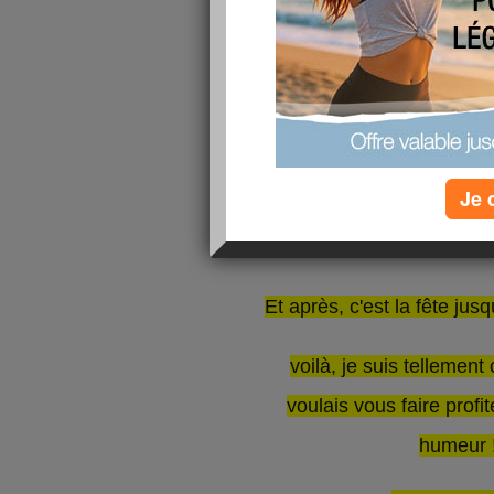
Ca y est , on est allé 
on va
Maintenant on y est,
J'ai trop hâte d'y
En plus on a notre hora
Je 
l'église: 15h30 ce qui v
mairie...
Et après, c'est la fête jusq
voilà, je suis tellement
voulais vous faire prof
humeur 