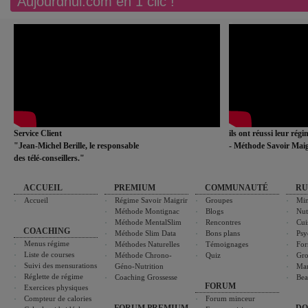
Aujourdhui.com en 1 clic !
Service Client
ils ont réussi leur rég
"Jean-Michel Berille, le responsable
- Méthode Savoir Maig
des télé-conseillers."
ACCUEIL
PREMIUM
COMMUNAUTÉ
RU
Accueil
Régime Savoir Maigrir
Groupes
Min
Méthode Montignac
Blogs
Nut
Méthode MentalSlim
Rencontres
Cui
COACHING
Méthode Slim Data
Bons plans
Psy
Menus régime
Méthodes Naturelles
Témoignages
For
Liste de courses
Méthode Chrono-
Quiz
Gro
Suivi des mensurations
Géno-Nutrition
Ma
Réglette de régime
Coaching Grossesse
Bea
FORUM
Exercices physiques
Compteur de calories
Forum minceur