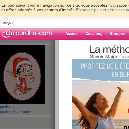
En poursuivant votre navigation sur ce site, vous acceptez l'utilisati
et offres adaptés à vos centres d'intérêt.
En savoir plus et gérer ces 
Bonjour !
Accueil
Coaching
Groupes
Accueil
>
espaces
>
grib
> je vais me mari
Blog de grib
aide blog
je vais me marier !
publié le 12/02/2008 à 14:19
profil
blog
.
ajouter de vos amies