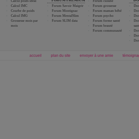
FORUM PREMIUM
DO
Calcul poids idéal
Forum cuisine
Calcul IMC
Forum Savoir Maigrir
Forum grossesse
Dos
Courbe de poids
Forum Montignac
Forum maman bébé
Dos
Calcul IMG
Forum MentalSlim
Forum psycho
Dos
Grossesse mois par
Forum SLIM data
Forum forme santé
Dos
mois
Forum beauté
san
Forum communauté
Dos
Dos
Dos
accueil
plan du site
envoyer à une amie
témoigna
Forum minceur
Forum cuisine
Commencer un régime
boissons, vins et cocktails
Alimentation équilibrée et nutrition
astuces et bons plans
Minceur
Recette cuisine
exercices physiques
recette facile
produits minceur
Recette poulet
Tags
:
ventre plat
|
maigrir des fesses
|
abdominaux
|
régime américain
|
régime mayo
|
Découvrez aussi
:
exercices abdominaux
|
recette wok
|