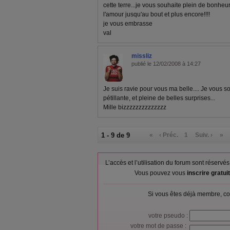
cette terre...je vous souhaite plein de bonheur 
l'amour jusqu'au bout et plus encore!!!!
je vous embrasse
val
missliz
publié le 12/02/2008 à 14:27
Je suis ravie pour vous ma belle.... Je vous s
pétillante, et pleine de belles surprises...
Mille bizzzzzzzzzzzzzz
1 - 9 de 9
«
‹ Préc.
1
Suiv. ›
»
L’accès et l’utilisation du forum sont réser
Vous pouvez vous
inscrire gratu
Si vous êtes déjà membre, co
votre pseudo :
votre mot de passe :