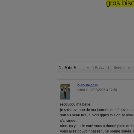
gros bis
1 - 9 de 9
«
‹ Préc.
1
Suiv. ›
»
louloute2218
publié le 12/02/2008 à 17:50
recoucou ma belle,
je suis revenue de ma journée de bénévolat, e
soit au beau fixe, tu vois qqles fois on se lè
s'arrange..
alors ça y est le curé vous a donné plein de b
vous allez pouvoir passer une bonne soirée, c