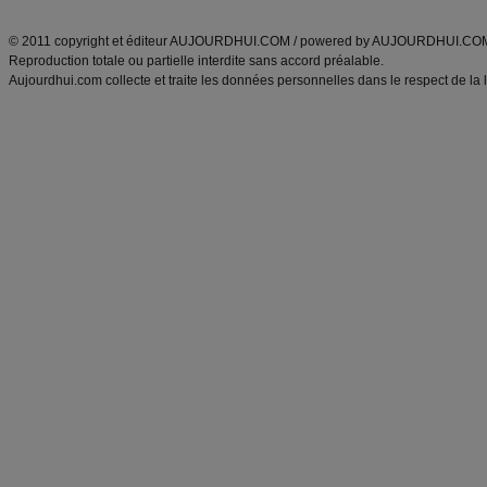
ANXA Partenaires
:
Recette
de cuisine |
Recette cuisine
|
© 2011 copyright et éditeur AUJOURDHUI.COM / powered by AUJOURDHUI.CO
Reproduction totale ou partielle interdite sans accord préalable.
Aujourdhui.com collecte et traite les données personnelles dans le respect de la 