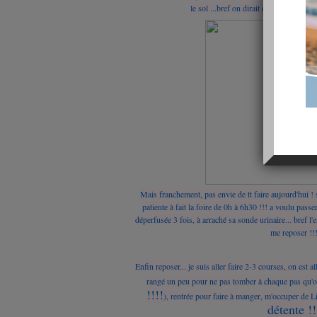
le sol ...bref on dirait qu'une bombe e
Mais franchement, pas envie de tt faire aujourd'hui ! 
patiente à fait la foire de 0h à 6h30 !!! a voulu passe
déperfusée 3 fois, à arraché sa sonde urinaire... bref l
me reposer !!
Enfin reposer... je suis aller faire 2-3 courses, on est 
rangé un peu pour ne pas tomber à chaque pas qu'on 
!!!!
), rentrée pour faire à manger, m'occuper de L
détente !!