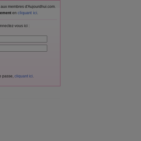
vés aux membres d'Aujourdhui.com.
cliquant ici
itement
en
.
nnectez-vous ici :
de passe,
cliquant ici
.