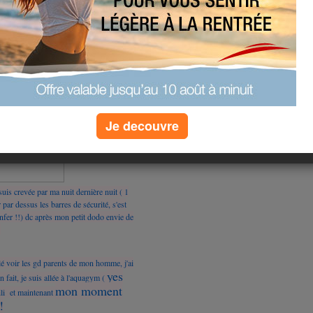
st tombée sur la maison !
Je decouvre
suis crevée par ma nuit dernière nuit ( 1
r par dessus les barres de sécurité, s'est
'enfer !!) dc après mon petit dodo envie de
!
allé voir les gd parents de mon homme, j'ai
yes
fait, je suis allée à l'aquagym (
mon moment
ili et maintenant
!