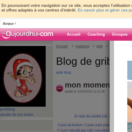
En poursuivant votre navigation sur ce site, vous acceptez l'utilisati
et offres adaptés à vos centres d'intérêt.
En savoir plus et gérer ces 
Bonjour !
Accueil
Coaching
Groupes
Accueil
>
espaces
>
grib
> mon moment à 
Blog de grib
aide blog
mon moment à moi
publié le 12/01/2012 à 21:38
Bonsoir !
profil
blog
ajouter de vos amies
Je viens de coucher Lili dc j'ai un peu de
2 jours de boulot = 2 jours relax pour mon homme = m
!!! Lave vaisselle pas vidé, vaisselles sale +++++ ds l'é