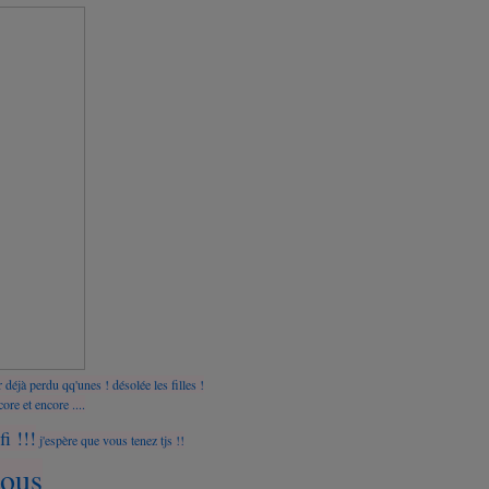
r déjà perdu q
q'unes ! désolée les filles !
ore et encore ....
i !!!
j'espère que vous tenez tjs !!
tous