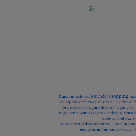
journée shopping
Demain normalement
mais 
vois déjà vos tête : "mais elle est folle !!!" et bien en f
On a encore bcp d'argent à depenser ( argent qu'on a
l'argent qu'on avait mis de côté à été dépensé pour le 
le couvreur doit attaquer 
Dc pas d'argent à dépenser bêtement ... mais en même tp
jupes deviennent un peu trop petits ... dc