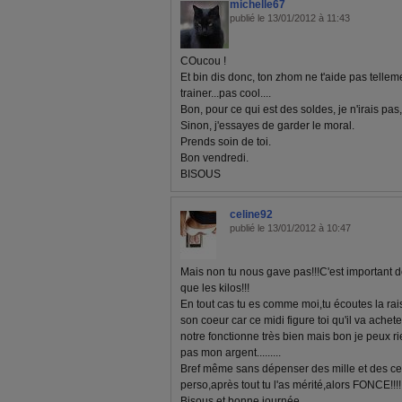
michelle67
publié le 13/01/2012 à 11:43
COucou !
Et bin dis donc, ton zhom ne t'aide pas tellemen
trainer...pas cool....
Bon, pour ce qui est des soldes, je n'irais pas
Sinon, j'essayes de garder le moral.
Prends soin de toi.
Bon vendredi.
BISOUS
celine92
publié le 13/01/2012 à 10:47
Mais non tu nous gave pas!!!C'est important d
que les kilos!!!
En tout cas tu es comme moi,tu écoutes la r
son coeur car ce midi figure toi qu'il va achet
notre fonctionne très bien mais bon je peux rie
pas mon argent.........
Bref même sans dépenser des mille et des cents
perso,après tout tu l'as mérité,alors FONCE!!!!!!
Bisous et bonne journée.