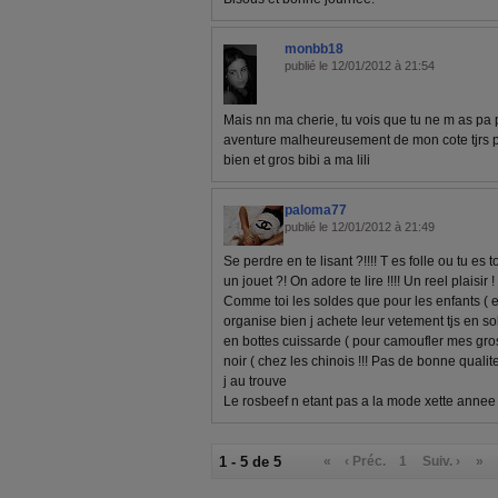
monbb18
publié le 12/01/2012 à 21:54
Mais nn ma cherie, tu vois que tu ne m as pa 
aventure malheureusement de mon cote tjrs pa d
bien et gros bibi a ma lili
paloma77
publié le 12/01/2012 à 21:49
Se perdre en te lisant ?!!!! T es folle ou tu es 
un jouet ?! On adore te lire !!!! Un reel plaisir !
Comme toi les soldes que pour les enfants (
organise bien j achete leur vetement tjs en so
en bottes cuissarde ( pour camoufler mes gro
noir ( chez les chinois !!! Pas de bonne qualit
j au trouve
Le rosbeef n etant pas a la mode xette annee
1 - 5 de 5
«
‹ Préc.
1
Suiv. ›
»