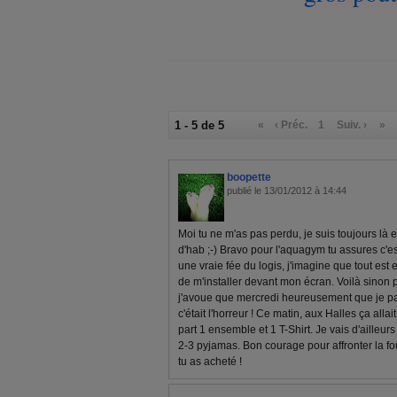
1 - 5 de 5
«
‹ Préc.
1
Suiv. ›
»
boopette
publié le 13/01/2012 à 14:44
Moi tu ne m'as pas perdu, je suis toujours là 
d'hab ;-) Bravo pour l'aquagym tu assures c'e
une vraie fée du logis, j'imagine que tout est en
de m'installer devant mon écran. Voilà sinon 
j'avoue que mercredi heureusement que je part
c'était l'horreur ! Ce matin, aux Halles ça allait
part 1 ensemble et 1 T-Shirt. Je vais d'ailleurs
2-3 pyjamas. Bon courage pour affronter la fou
tu as acheté !