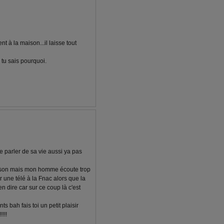
t à la maison...il laisse tout
, tu sais pourquoi.
e parler de sa vie aussi ya pas
aison mais mon homme écoute trop
er une télé à la Fnac alors que la
n dire car sur ce coup là c'est
 bah fais toi un petit plaisir
!!!