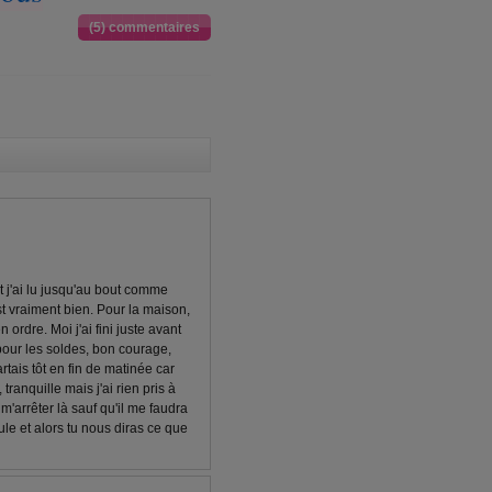
(5) commentaires
et j'ai lu jusqu'au bout comme
st vraiment bien. Pour la maison,
 ordre. Moi j'ai fini juste avant
pour les soldes, bon courage,
ais tôt en fin de matinée car
, tranquille mais j'ai rien pris à
 m'arrêter là sauf qu'il me faudra
le et alors tu nous diras ce que