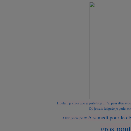
Houla... je crois que je parle trop ... j'ai peur d'en avo
i
Qd je suis fatiguée je parle, enc
A samedi pour le déf
Allez, je coupe !!!
gros pou