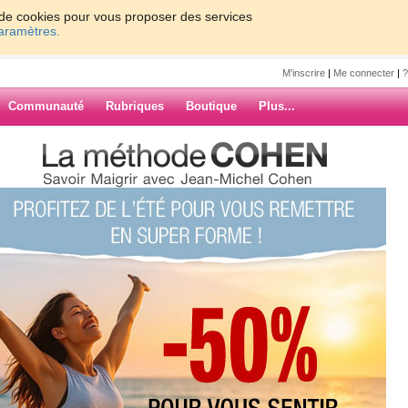
on de cookies pour vous proposer des services
paramètres.
M'inscrire
|
Me connecter
|
?
Communauté
Rubriques
Boutique
Plus...
moi !!!
 !!!
!
 tps pour moi et pour vous !
ARCHIVES
aison sans dessus / dessous ... Grrrrrr
vier, pas de lessive de faite, jouets plein