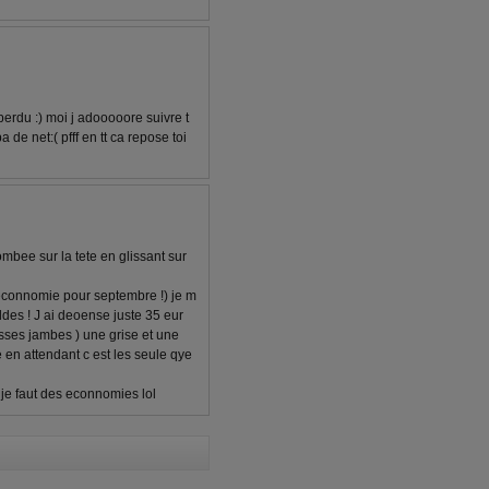
perdu :) moi j adooooore suivre t
e net:( pfff en tt ca repose toi
tombee sur la tete en glissant sur
 econnomie pour septembre !) je m
ldes ! J ai deoense juste 35 eur
sses jambes ) une grise et une
e en attendant c est les seule qye
 je faut des econnomies lol