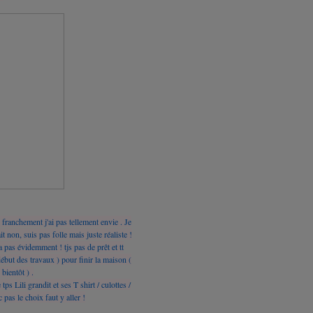
franchement j'ai pas tellement envie . Je
ait non, suis pas folle mais juste réaliste !
 pas évidemment ! tjs pas de prêt et tt
début des travaux ) pour finir la maison (
bientôt ) .
s Lili grandit et ses T shirt / culottes /
 pas le choix faut y aller !