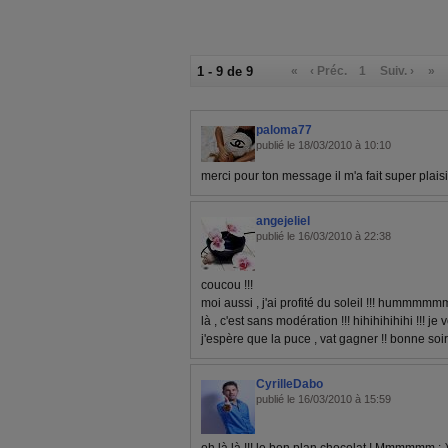
1 - 9 de 9
«
‹ Préc.
1
Suiv. ›
»
paloma77
publié le 18/03/2010 à 10:10
merci pour ton message il m'a fait super plaisir
angejeliel
publié le 16/03/2010 à 22:38
coucou !!!
moi aussi , j'ai profité du soleil !!! hummm
là , c'est sans modération !!! hihihihihihi !!! je v
j'espère que la puce , vat gagner !! bonne soiré
CyrilleDabo
publié le 16/03/2010 à 15:59