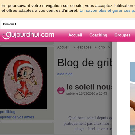
En poursuivant votre navigation sur ce site, vous acceptez l'utilisati
et offres adaptés à vos centres d'intérêt.
En savoir plus et gérer ces 
Bonjour !
Accueil
Coaching
Groupes
Accueil
>
espaces
>
grib
> le soleil nous 
Blog de grib
aide blog
le soleil nous donn
publié le 16/03/2010 à 10:43
Coucou !!
profil
blog
ajouter de vos amies
Quel beau soleil depuis qq jours !! j'ad
pratiquement pas chez moi : promenade en 
plage... bref je veux en profiter et r