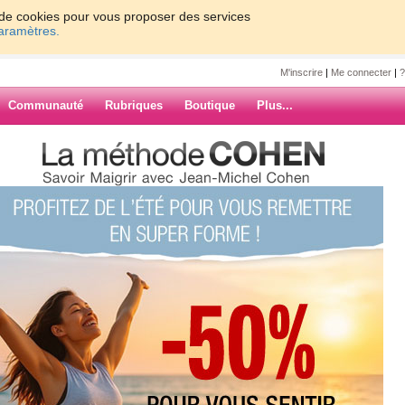
on de cookies pour vous proposer des services
paramètres.
M'inscrire
|
Me connecter
|
?
Communauté
Rubriques
Boutique
Plus...
donne des ailes !
e des ailes !
ore ça ! du coup, je ne reste
ville, shopping, balade sur la
ARCHIVES
espirer ce bon air frais !