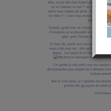
Hier, on est allé chez Aubert acheter 2 cadr
on va s'amuser ce soir !! en fait on devait d
mères mais rupture de stock . Du coup je v en
les filles !! ( vous vous reconnaitrer bien sûr
faire... c pas ga
Ensuite, grand tour en voiture pour voir qq
d'extension on se demande si on est pas mie
gde). pour l'instant rien trouvé ma
Et bien sûr, soirée avec mes parents pour le
nous a fait trop rire : elle parle à ma maman
dessus . J'ai essayé de la filmer mais dès q
Cet aprèm je vais enfin voir ma cousine e
décommandera pas comme les 4 dernière fois !
loulous ensemb
Bon je vous laisse, je v prendre ma douche 
profiter des qq rayons de soleil po
Gros bisous