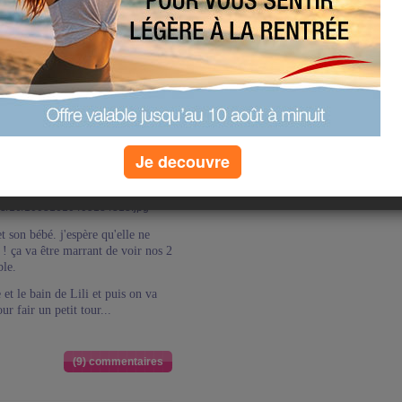
es avec empreinte, dc normalement
éjà les faire pour la fête des gd
 profiter pour faire aussi le votre
 !). J'espère que Lili va se laisser
gner !
 maisons à vendre ( avec notre pb
ux de vendre et d'en racheter 1 +
is on ne désespère pas !!
Je decouvre
ur dernier jour de vacances. Lili
 et on dirait même qu'elle lui cri
u'elle me voit elle s'arrête net.
t son bébé. j'espère qu'elle ne
 ça va être marrant de voir nos 2
le.
et le bain de Lili et puis on va
ur fair un petit tour...
(9) commentaires