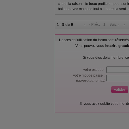
chalut ta raison il fé beau profite en pour sortir
ballade avec ma puce tout a l heure sa sent le
1 - 9 de 9
«
‹ Préc.
1
Suiv. ›
»
L’accès et l’utilisation du forum sont réser
Vous pouvez vous
inscrire gratu
Si vous êtes déjà membre, co
votre pseudo :
votre mot de passe :
(envoyé par email)
Si vous avez oublié votre mot 