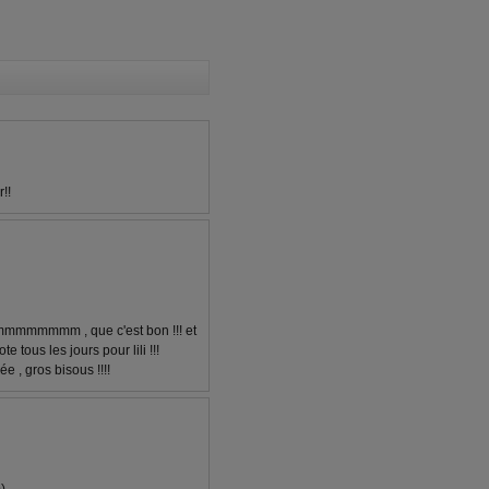
!!
mmmmmmmmmm , que c'est bon !!! et
ote tous les jours pour lili !!!
e , gros bisous !!!!