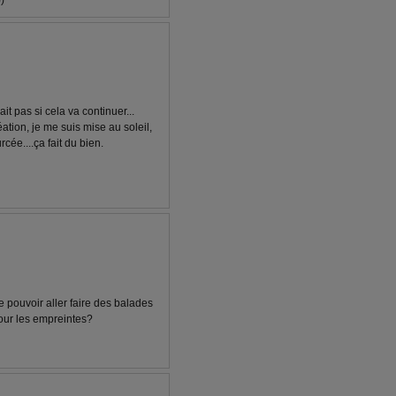
)
ait pas si cela va continuer...
éation, je me suis mise au soleil,
cée....ça fait du bien.
e pouvoir aller faire des balades
pour les empreintes?