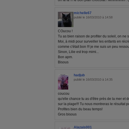
oh là là !!! le bon plan chocolat ! Mmmmmm :-)
michelle67
publié le 16/03/2010 à 14:58
COucou !
Tu as bien raison de profiter du soleil, on ne s
Moi, à midi pour surveiller les enfants en récr
comme c'était bon !!! je me suis un peu ressour
Sinon, Lilie est trop mimi...
Bon apm.
Bisous
hadjub
publié le 16/03/2010 à 14:35
coucou
qu'elle chance tu as d'être près de la mer et d
sur la plage!!! Tu nous montreras le résultat 
Profites bien du beau temps!
Gros bisous
Alazais001