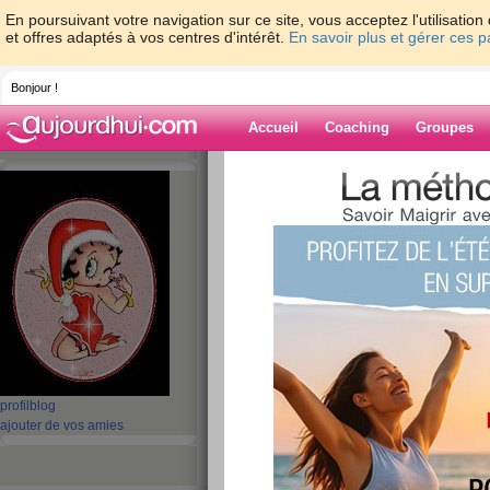
En poursuivant votre navigation sur ce site, vous acceptez l'utilisati
et offres adaptés à vos centres d'intérêt.
En savoir plus et gérer ces 
Bonjour !
Accueil
Coaching
Groupes
Accueil
>
espaces
>
grib
> le défi est lanc
Blog de grib
aide blog
le défi est lancé !!!
publié le 31/10/2008 à 17:57
profil
blog
ajouter de vos amies