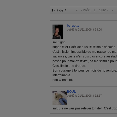
1 - 7 de 7
«
‹ Préc.
1
Suiv. ›
»
bergotte
publié le 01/11/2008 à 13:00
salut grib,
super!!!!! et 1 défi de plus!!!!!!!!!! mais déso
c'est mission impossible de me passer de ma 
vacances, car je n'en suis pas encore au stade
pesée pour moi c'est vital, ça me stimule pou
C'est limite une drogue.
Bon courage à toi pour ce mois de novembre, 
interminable.
bon w-end. biz
BOUL
publié le 01/11/2008 à 12:17
salut, je ne vais pas relever ton défi. C'est trop 