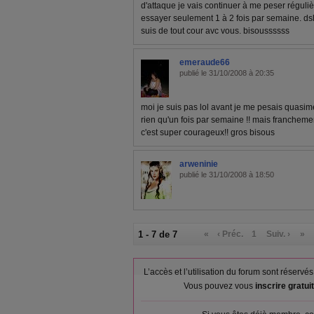
d'attaque je vais continuer à me peser réguliè
essayer seulement 1 à 2 fois par semaine. ds
suis de tout cour avc vous. bisoussssss
emeraude66
publié le 31/10/2008 à 20:35
moi je suis pas lol avant je me pesais quasime
rien qu'un fois par semaine !! mais francheme
c'est super courageux!! gros bisous
arweninie
publié le 31/10/2008 à 18:50
1 - 7 de 7
«
‹ Préc.
1
Suiv. ›
»
L’accès et l’utilisation du forum sont réser
Vous pouvez vous
inscrire gratu