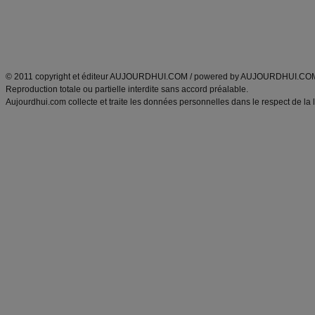
Tags
:
ventre plat
|
maigrir des fesses
|
abdominaux
|
régime américain
|
régime mayo
|
Découvrez aussi
:
exercices abdominaux
|
recette wok
|
ANXA Partenaires
:
Recette
de cuisine |
Recette cuisine
|
© 2011 copyright et éditeur AUJOURDHUI.COM / powered by AUJOURDHUI.CO
Reproduction totale ou partielle interdite sans accord préalable.
Aujourdhui.com collecte et traite les données personnelles dans le respect de la 