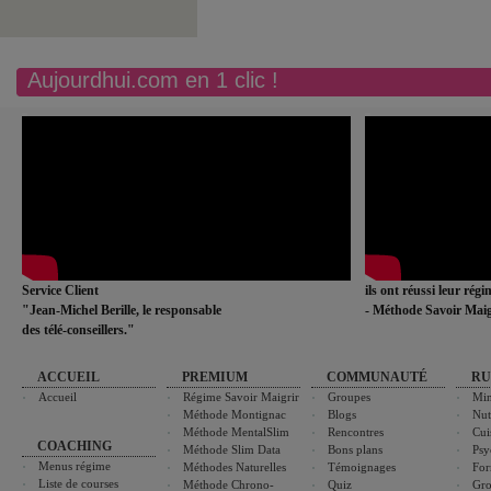
Aujourdhui.com en 1 clic !
Service Client
ils ont réussi leur rég
"Jean-Michel Berille, le responsable
- Méthode Savoir Maig
des télé-conseillers."
ACCUEIL
PREMIUM
COMMUNAUTÉ
RU
Accueil
Régime Savoir Maigrir
Groupes
Min
Méthode Montignac
Blogs
Nut
Méthode MentalSlim
Rencontres
Cui
COACHING
Méthode Slim Data
Bons plans
Psy
Menus régime
Méthodes Naturelles
Témoignages
For
Liste de courses
Méthode Chrono-
Quiz
Gro