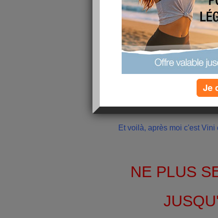
Je 
Et voilà, après moi c'est Vini q
NE PLUS S
JUSQU