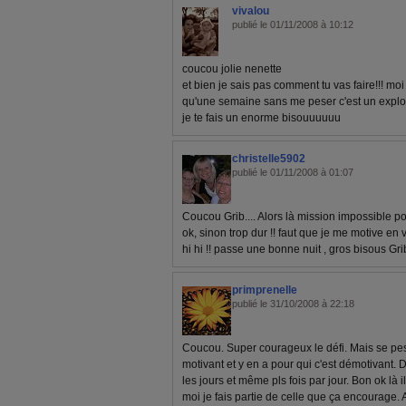
vivalou
publié le 01/11/2008 à 10:12
coucou jolie nenette
et bien je sais pas comment tu vas faire!!! mo
qu'une semaine sans me peser c'est un exploi 
je te fais un enorme bisouuuuuu
christelle5902
publié le 01/11/2008 à 01:07
Coucou Grib.... Alors là mission impossible po
ok, sinon trop dur !! faut que je me motive en 
hi hi !! passe une bonne nuit , gros bisous Grib
primprenelle
publié le 31/10/2008 à 22:18
Coucou. Super courageux le défi. Mais se pese
motivant et y en a pour qui c'est démotivant. D
les jours et même pls fois par jour. Bon ok là 
moi je fais partie de celle que ça encourage. 