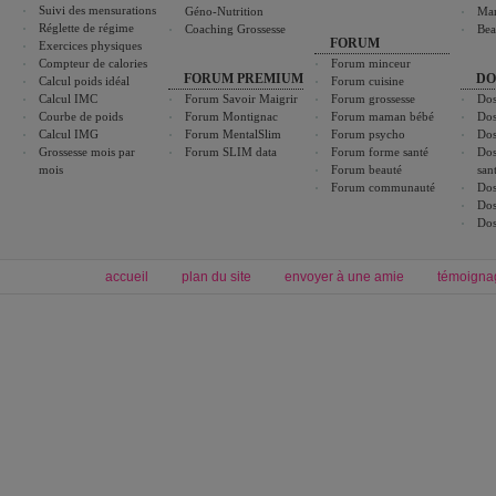
Suivi des mensurations
Géno-Nutrition
Ma
Réglette de régime
Coaching Grossesse
Bea
FORUM
Exercices physiques
Compteur de calories
Forum minceur
FORUM PREMIUM
DO
Calcul poids idéal
Forum cuisine
Calcul IMC
Forum Savoir Maigrir
Forum grossesse
Dos
Courbe de poids
Forum Montignac
Forum maman bébé
Dos
Calcul IMG
Forum MentalSlim
Forum psycho
Dos
Grossesse mois par
Forum SLIM data
Forum forme santé
Dos
mois
Forum beauté
san
Forum communauté
Dos
Dos
Dos
accueil
plan du site
envoyer à une amie
témoigna
Forum minceur
Forum cuisine
Commencer un régime
boissons, vins et cocktails
Alimentation équilibrée et nutrition
astuces et bons plans
Minceur
Recette cuisine
exercices physiques
recette facile
produits minceur
Recette poulet