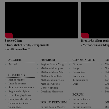
Service Client
ils ont réussi leur rég
"Jean-Michel Berille, le responsable
- Méthode Savoir Maig
des télé-conseillers."
ACCUEIL
PREMIUM
COMMUNAUTÉ
RU
Accueil
Régime Savoir Maigrir
Groupes
Min
Méthode Montignac
Blogs
Nut
Méthode MentalSlim
Rencontres
Cui
COACHING
Méthode Slim Data
Bons plans
Psy
Menus régime
Méthodes Naturelles
Témoignages
For
Liste de courses
Méthode Chrono-
Quiz
Gro
Suivi des mensurations
Géno-Nutrition
Ma
Réglette de régime
Coaching Grossesse
Bea
FORUM
Exercices physiques
Compteur de calories
Forum minceur
FORUM PREMIUM
DO
Calcul poids idéal
Forum cuisine
Calcul IMC
Forum Savoir Maigrir
Forum grossesse
Dos