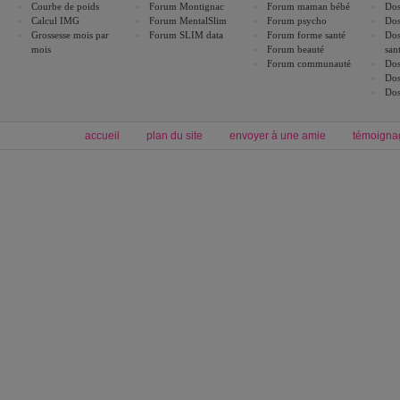
Courbe de poids
Forum Montignac
Forum maman bébé
Dos
Calcul IMG
Forum MentalSlim
Forum psycho
Dos
Grossesse mois par
Forum SLIM data
Forum forme santé
Dos
mois
Forum beauté
san
Forum communauté
Dos
Dos
Dos
accueil
plan du site
envoyer à une amie
témoigna
Forum minceur
Forum cuisine
Commencer un régime
boissons, vins et cocktails
Alimentation équilibrée et nutrition
astuces et bons plans
Minceur
Recette cuisine
exercices physiques
recette facile
produits minceur
Recette poulet
Tags
:
ventre plat
|
maigrir des fesses
|
abdominaux
|
régime américain
|
régime mayo
|
Découvrez aussi
:
exercices abdominaux
|
recette wok
|
ANXA Partenaires
:
Recette
de cuisine |
Recette cuisine
|