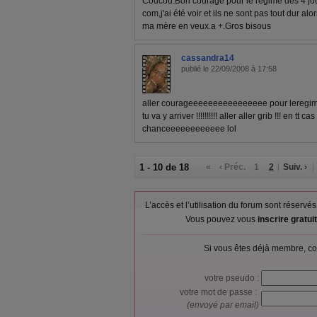
Coucou.Bon courage pour le régime des 4 jour
com,j'ai été voir et ils ne sont pas tout dur alo
ma mère en veux.a +.Gros bisous
cassandra14
publié le 22/09/2008 à 17:58
aller courageeeeeeeeeeeeeeee pour leregime 
tu va y arriver !!!!!!!!!! aller aller grib !!! en tt c
chanceeeeeeeeeeee lol
1 - 10 de 18
«
‹ Préc.
1
2
Suiv. ›
L’accès et l’utilisation du forum sont réser
Vous pouvez vous
inscrire gratu
Si vous êtes déjà membre, co
votre pseudo :
votre mot de passe :
(envoyé par email)