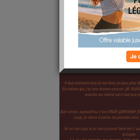
Je 
Bonjour !!!
Il faut vraiment que je me lève un peu plus tôt
je suis
En même tps, j'ai une bonne excuse:
marche au ralenti qd il sait que j
mon premier jo
Bon sinon, aujourd'hui c'est
coup, je viens à peine de prendre mon pe
Je ne sais pas si je vais pouvoir faire les 2 
essayer.