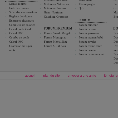
Menus régime
Méthodes Naturelles
Témoignages
For
Liste de courses
Méthode Chrono-
Quiz
Gro
Suivi des mensurations
Géno-Nutrition
Ma
Réglette de régime
Coaching Grossesse
Bea
FORUM
Exercices physiques
Compteur de calories
Forum minceur
FORUM PREMIUM
DO
Calcul poids idéal
Forum cuisine
Calcul IMC
Forum Savoir Maigrir
Forum grossesse
Dos
Courbe de poids
Forum Montignac
Forum maman bébé
Dos
Calcul IMG
Forum MentalSlim
Forum psycho
Dos
Grossesse mois par
Forum SLIM data
Forum forme santé
Dos
mois
Forum beauté
san
Forum communauté
Dos
Dos
Dos
accueil
plan du site
envoyer à une amie
témoigna
Forum minceur
Forum cuisine
Commencer un régime
boissons, vins et cocktails
Alimentation équilibrée et nutrition
astuces et bons plans
Minceur
Recette cuisine
exercices physiques
recette facile