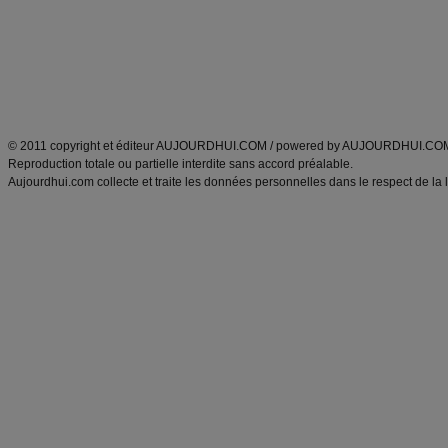
produits minceur
Recette poulet
Tags
:
ventre plat
|
maigrir des fesses
|
abdominaux
|
régime américain
|
régime mayo
|
Découvrez aussi
:
exercices abdominaux
|
recette wok
|
ANXA Partenaires
:
Recette
de cuisine |
Recette cuisine
|
© 2011 copyright et éditeur AUJOURDHUI.COM / powered by AUJOURDHUI.CO
Reproduction totale ou partielle interdite sans accord préalable.
Aujourdhui.com collecte et traite les données personnelles dans le respect de la 