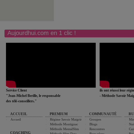
Aujourdhui.com en 1 clic !
Service Client
ils ont réussi leur rég
"Jean-Michel Berille, le responsable
- Méthode Savoir Maig
des télé-conseillers."
ACCUEIL
PREMIUM
COMMUNAUTÉ
RU
Accueil
Régime Savoir Maigrir
Groupes
Min
Méthode Montignac
Blogs
Nut
Méthode MentalSlim
Rencontres
Cui
COACHING
Méthode Slim Data
Bons plans
Psy