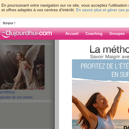
En poursuivant votre navigation sur ce site, vous acceptez l'utilisati
et offres adaptés à vos centres d'intérêt.
En savoir plus et gérer ces 
Bonjour !
Accueil
Coaching
Groupes
Accueil
>
espaces
>
gouiri
> Votre Horos
Blog de gouiri
aide blog
Votre Horoscope C
publié le 07/04/2013 à 11:25
profil
blog
ajouter de vos amies
Tigre
Semaine du 9 avril au 15
La configuration astrale de la Maison VI sera 
floue. Cela laisse supposer que vous aurez q
mineurs ou quelques frictions sans grande imp