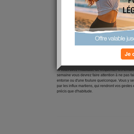
de vos voisins ou avec certaines personnes de 
moyen de prévenir cet inconvénient ou de l'em
démesurément serait de ne laisser personne s'
affaires ou dans votre vie privée. N'accordez pa
entourage vous donnera sans que vous les ayez s
vous aurez raison de n'en faire qu'à votre tête.
Bonne semaine sentimentale en perspective. Tou
partenaire sera des plus conciliants. Que dem
Je 
vous de ce que les astres vous offriront : "Un g
s'attendre à un trop grand bonheur" (Fontenelle
Si vous avez l'habitude de fréquenter les terrain
semaine vous devrez faire attention à ne pas fai
entorse ou d'une foulure quelconque. Vous y se
par les influx martiens, qui rendront vos ges
précis que d'habitude.