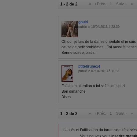
1 - 2 de 2
«
‹ Préc.
1
Suiv. ›
»
gouiri
publié le 10/04/2013 à 22:39
Oh oui, je fais de la danse orientale et je suis
cause de petit problèmes... Toi aussi fait attenti
Bonne soirée, bises..
ptitebrune14
publié le 07/04/2013 à 11:33
Fais bien attention à toi si fais du sport
Bon dimanche
Bises
1 - 2 de 2
«
‹ Préc.
1
Suiv. ›
»
L’accès et l’utilisation du forum sont réser
Vous pouvez vous
inscrire gratu