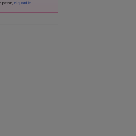
de passe,
cliquant ici
.