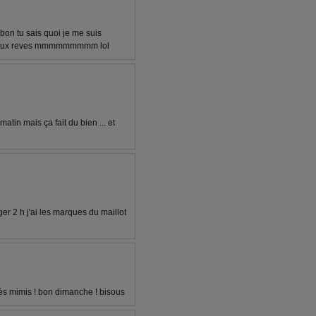
bon tu sais quoi je me suis
et doux reves mmmmmmmmm lol
tin mais ça fait du bien ... et
 2 h j'ai les marques du maillot
 très mimis ! bon dimanche ! bisous