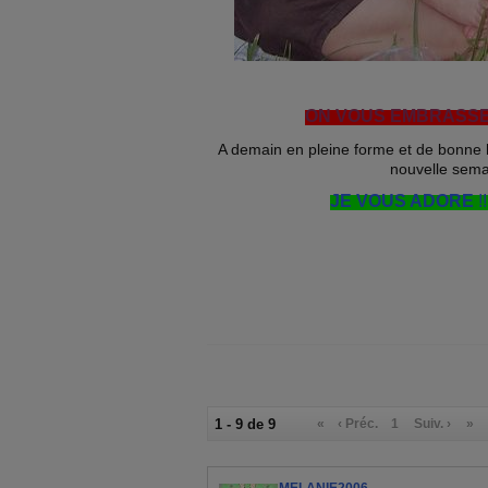
ON VOUS EMBRASSE !!!!!
A demain en pleine forme et de bonn
nouvelle sema
JE VOUS ADORE
!!
1 - 9 de 9
«
‹ Préc.
1
Suiv. ›
»