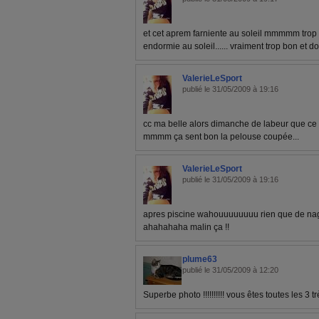
et cet aprem farniente au soleil mmmmm trop 
endormie au soleil...... vraiment trop bon 
ValerieLeSport
publié le 31/05/2009 à 19:16
cc ma belle alors dimanche de labeur que ce ma
mmmm ça sent bon la pelouse coupée...
ValerieLeSport
publié le 31/05/2009 à 19:16
apres piscine wahouuuuuuuu rien que de nager
ahahahaha malin ça !!
plume63
publié le 31/05/2009 à 12:20
Superbe photo !!!!!!!!!! vous êtes toutes les 3