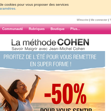
on de cookies pour vous proposer des services
paramètres.
M'inscrire
|
Me connecter
|
?
Communauté
Rubriques
Boutique
Plus...
photos pour le plaisir des yeux !!!
os pour le
ARCHIVES