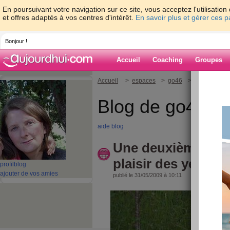
En poursuivant votre navigation sur ce site, vous acceptez l'utilisati
et offres adaptés à vos centres d'intérêt.
En savoir plus et gérer ces 
Bonjour !
Accueil
Coaching
Groupes
Accueil
>
espaces
>
go46
> Une deuxième 
Blog de go46
aide blog
Une deuxième phot
plaisir des yeux !!!
profil
blog
ajouter de vos amies
publié le 31/05/2009 à 10:11