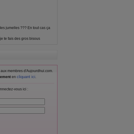
 des jumelles ??? En tout cas ça
je te fais des gros bisous
vés aux membres d'Aujourdhui.com.
cliquant ici
itement
en
.
nnectez-vous ici :