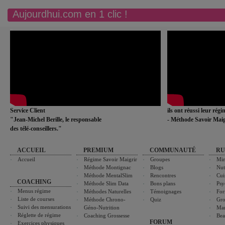
Aujourdhui.com en 1 clic !
Service Client
ils ont réussi leur rég
"Jean-Michel Berille, le responsable
- Méthode Savoir Maig
des télé-conseillers."
ACCUEIL
PREMIUM
COMMUNAUTÉ
RU
Accueil
Régime Savoir Maigrir
Groupes
Min
Méthode Montignac
Blogs
Nut
Méthode MentalSlim
Rencontres
Cui
COACHING
Méthode Slim Data
Bons plans
Psy
Menus régime
Méthodes Naturelles
Témoignages
For
Liste de courses
Méthode Chrono-
Quiz
Gro
Suivi des mensurations
Géno-Nutrition
Ma
Réglette de régime
Coaching Grossesse
Bea
FORUM
Exercices physiques