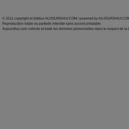
ANXA Partenaires
:
Recette
de cuisine |
Recette cuisine
|
© 2011 copyright et éditeur AUJOURDHUI.COM / powered by AUJOURDHUI.CO
Reproduction totale ou partielle interdite sans accord préalable.
Aujourdhui.com collecte et traite les données personnelles dans le respect de la 