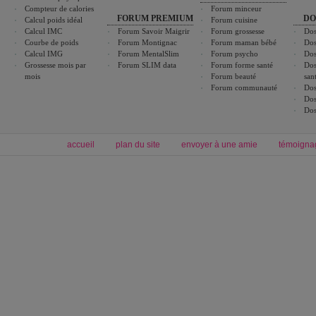
Compteur de calories
Forum minceur
FORUM PREMIUM
DO
Calcul poids idéal
Forum cuisine
Calcul IMC
Forum Savoir Maigrir
Forum grossesse
Dos
Courbe de poids
Forum Montignac
Forum maman bébé
Dos
Calcul IMG
Forum MentalSlim
Forum psycho
Dos
Grossesse mois par
Forum SLIM data
Forum forme santé
Dos
mois
Forum beauté
san
Forum communauté
Dos
Dos
Dos
accueil
plan du site
envoyer à une amie
témoigna
Forum minceur
Forum cuisine
Commencer un régime
boissons, vins et cocktails
Alimentation équilibrée et nutrition
astuces et bons plans
Minceur
Recette cuisine
exercices physiques
recette facile
produits minceur
Recette poulet
Tags
:
ventre plat
|
maigrir des fesses
|
abdominaux
|
régime américain
|
régime mayo
|
Découvrez aussi
:
exercices abdominaux
|
recette wok
|