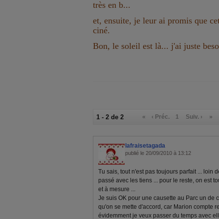
très en b...
et, ensuite, je leur ai promis que ce
ciné.
Bon, le soleil est là... j'ai juste be
1 - 2 de 2
«
‹ Préc.
1
Suiv. ›
»
lafraisetagada
publié le 20/09/2010 à 13:12
Tu sais, tout n'est pas toujours parfait ... loin d
passé avec les tiens ... pour le reste, on est to
et à mesure ...
Je suis OK pour une causette au Parc un de ces
qu'on se mette d'accord, car Marion compte ren
évidemment je veux passer du temps avec elle 