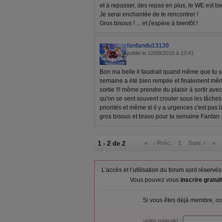
et à repasser, des repas en plus, le WE est bie
Je serai enchantée de te rencontrer !
Gros bisous ! ... et j'espère à bientôt !
fanfandu13130
publié le 12/09/2010 à 13:41
Bon ma belle il faudrait quand même que tu soi
semaine a été bien remplie et finalement mêm
sortie !!! même prendre du plaisir à sortir avec t
qu'on se sent souvent crouler sous les tâches
priorités et même si il y a urgences c'est pas 
gros bisous et bravo pour ta semaine Fanfan
1 - 2 de 2
«
‹ Préc.
1
Suiv. ›
»
L’accès et l’utilisation du forum sont réser
Vous pouvez vous
inscrire gratu
Si vous êtes déjà membre, co
votre pseudo :