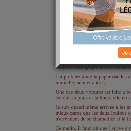
contente d'être en week end et une 
détendue et relax, avec néanmoins u
épaules.
Monhomme n'est pas là et du coup c'
les tâches ménagères et les deux lou
de femmes le font et je tire mon c
particulièrement à lafraisetagada..
ce ne serait pas possible à moins d
Je 
perpétuelle de gurosan !
Le repassage avance à petits pas... 
finies, c'est déjà ça. Vive la nouve
J'ai pu faire toute la paperasse les a
mutuelle, sem et autres...
Une des deux voitures est faite à fo
cet été, la pluis et la boue, elle en
Je suis quand même arrivée à les am
mieux parce que les deux loulous q
n'arrêtaient de se chamailler et là i
Ce matin, il faudrait que j'arrive à 