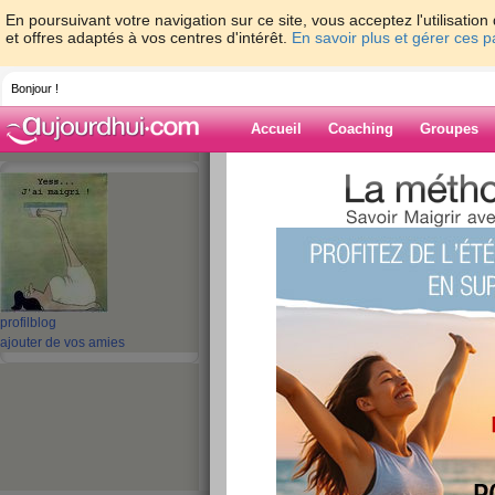
En poursuivant votre navigation sur ce site, vous acceptez l'utilisati
et offres adaptés à vos centres d'intérêt.
En savoir plus et gérer ces 
Bonjour !
Accueil
Coaching
Groupes
Accueil
>
espaces
>
gladdys
> Week end u
Blog de gladdys
aide blog
Week end un peu f
profil
blog
ajouter de vos amies
publié le 12/09/2010 à 09:38
... a vrai dire la semaine a déjà été
beaucoup beaucoup de taff au boulo
mercredi levée à 5h30
du coup j'arrive en week end, cont