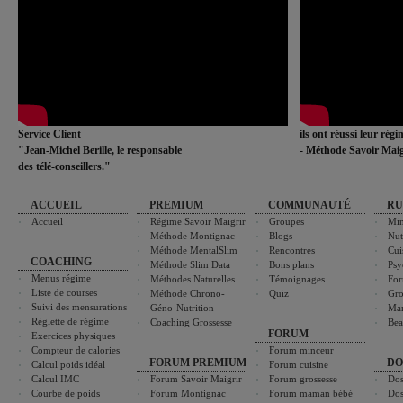
Service Client
ils ont réussi leur rég
"Jean-Michel Berille, le responsable
- Méthode Savoir Maig
des télé-conseillers."
ACCUEIL
PREMIUM
COMMUNAUTÉ
RU
Accueil
Régime Savoir Maigrir
Groupes
Min
Méthode Montignac
Blogs
Nut
Méthode MentalSlim
Rencontres
Cui
COACHING
Méthode Slim Data
Bons plans
Psy
Menus régime
Méthodes Naturelles
Témoignages
For
Liste de courses
Méthode Chrono-
Quiz
Gro
Suivi des mensurations
Géno-Nutrition
Ma
Réglette de régime
Coaching Grossesse
Bea
FORUM
Exercices physiques
Compteur de calories
Forum minceur
FORUM PREMIUM
DO
Calcul poids idéal
Forum cuisine
Calcul IMC
Forum Savoir Maigrir
Forum grossesse
Dos
Courbe de poids
Forum Montignac
Forum maman bébé
Dos