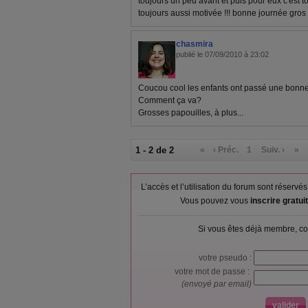
toujours un peu avant et puis pour eux c'est tout
toujours aussi motivée !!! bonne journée gro
chasmira
publié le 07/09/2010 à 23:02
Coucou cool les enfants ont passé une bonne 
Comment ça va?
Grosses papouilles, à plus...
1 - 2 de 2
«
‹ Préc.
1
Suiv. ›
»
L’accès et l’utilisation du forum sont réser
Vous pouvez vous
inscrire gratu
Si vous êtes déjà membre, co
votre pseudo :
votre mot de passe :
(envoyé par email)