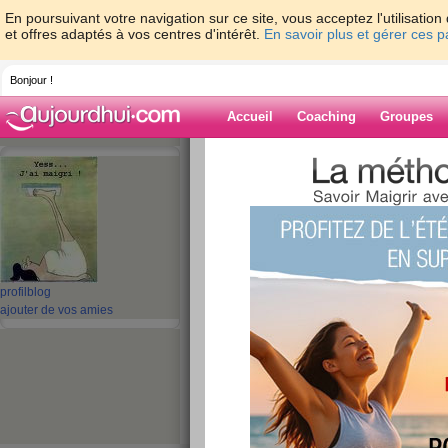
En poursuivant votre navigation sur ce site, vous acceptez l'utilisati
et offres adaptés à vos centres d'intérêt.
En savoir plus et gérer ces 
Bonjour !
Accueil
Coaching
Groupes
Accueil
>
espaces
>
gladdys
> La rentrée
Blog de gladdys
aide blog
La rentrée des enf
profil
blog
ajouter de vos amies
publié le 07/09/2010 à 22:41
Impecc'.
J'avais pris les 2 jours pour profite
Grande louloute égale à elle-même :
et les yeux qui pétillent à fond... to