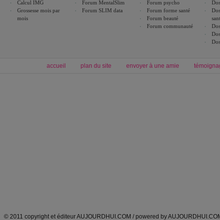
Calcul IMG
Forum MentalSlim
Forum psycho
Dos
Grossesse mois par
Forum SLIM data
Forum forme santé
Dos
mois
Forum beauté
san
Forum communauté
Dos
Dos
Dos
accueil
plan du site
envoyer à une amie
témoigna
Forum minceur
Forum cuisine
Commencer un régime
boissons, vins et cocktails
Alimentation équilibrée et nutrition
astuces et bons plans
Minceur
Recette cuisine
exercices physiques
recette facile
produits minceur
Recette poulet
Tags
:
ventre plat
|
maigrir des fesses
|
abdominaux
|
régime américain
|
régime mayo
|
Découvrez aussi
:
exercices abdominaux
|
recette wok
|
ANXA Partenaires
:
Recette
de cuisine |
Recette cuisine
|
© 2011 copyright et éditeur AUJOURDHUI.COM / powered by AUJOURDHUI.CO