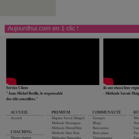
Aujourdhui.com en 1 clic !
Service Client
ils ont réussi leur rég
"Jean-Michel Berille, le responsable
- Méthode Savoir Maig
des télé-conseillers."
ACCUEIL
PREMIUM
COMMUNAUTÉ
RU
Accueil
Régime Savoir Maigrir
Groupes
Min
Méthode Montignac
Blogs
Nut
Méthode MentalSlim
Rencontres
Cui
COACHING
Méthode Slim Data
Bons plans
Psy
Menus régime
Méthodes Naturelles
Témoignages
For