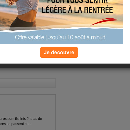
une voiture... même si ça
eur voiture neuve (kangoo
nt gentil...
... voilà le début de nos
ici 10 jours... biz @ tous
(3) commentaires
Je decouvre
es sont ils finis ? tu as de
nces se passent bien