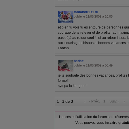
fanfandu13130
publié le 21/08/2009 à 10:05
et bien tu vois tu es entouré de personnes qui 
courage de te relever et de profiter au maxi
pas déjà au retour cool !!! et au retour il sera
aux soucis gros bisous et bonnes vacances et at
Fanfan
badae
publié le 21/08/2009 à 00:49
je te souhaite des bonnes vacances, profites 
forme!!!
sympa la kangoo!!!
1 - 3 de 3
«
‹ Préc.
1
Suiv. ›
»
L’accès et l’utilisation du forum sont réser
Vous pouvez vous
inscrire gratu