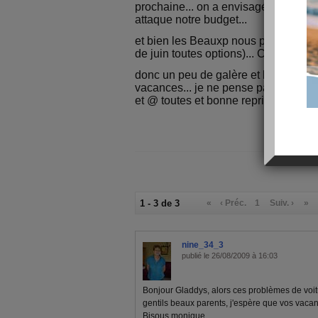
prochaine... on a envisagé de louer 
attaque notre budget...
et bien les Beauxp nous proposent l
de juin toutes options)... C'est telleme
donc un peu de galère et bcq d'amour
vacances... je ne pense pas revenir d'
et @ toutes et bonne reprise !!! lol
1 - 3 de 3
«
‹ Préc.
1
Suiv. ›
»
nine_34_3
publié le 26/08/2009 à 16:03
Bonjour Gladdys, alors ces problèmes de voitur
gentils beaux parents, j'espère que vos vaca
Bisous monique