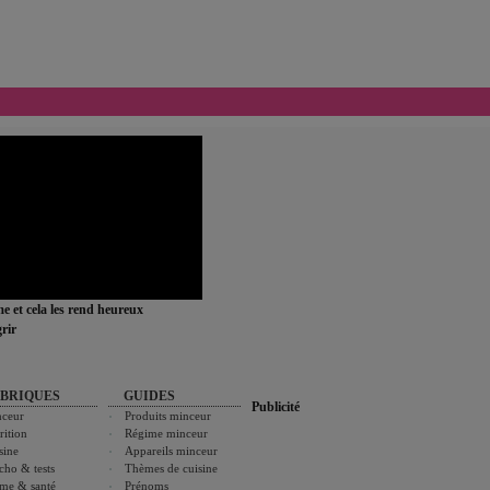
ime et cela les rend heureux
rir
BRIQUES
GUIDES
Publicité
ceur
Produits minceur
rition
Régime minceur
sine
Appareils minceur
cho & tests
Thèmes de cuisine
me & santé
Prénoms