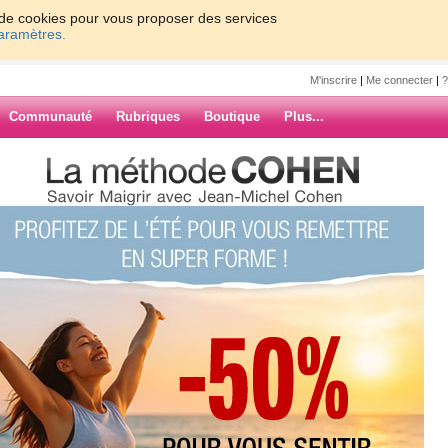
on de cookies pour vous proposer des services
paramètres.
M'inscrire
|
Me connecter
|
?
Communauté
Rubriques
Boutique
Plus...
parents sont formidables...
 sont
ARCHIVES
 réglés... et elles
à la semaine