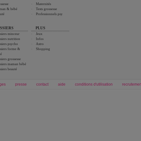
ssesse
Maternités
man & bébé
Tests grossesse
uté
Professionnels psy
SSIERS
PLUS
siers minceur
Jeux
siers nutrition
Infos
siers psycho
Astro
siers forme &
Shopping
té
siers grossesse
siers maman bébé
siers beauté
ges
presse
contact
aide
conditions d'utilisation
recrutemen
Forum grossesse et bébé
Forum psychologie
envie de bébé et de devenir maman
développement personnel et spiritua
accouchement et naissance de bébé
couple et sexualité
Grossesse et femme enceinte
Psychologie
symptome grossesse
intelligence et test de qi
calendrier de grossesse
test qi