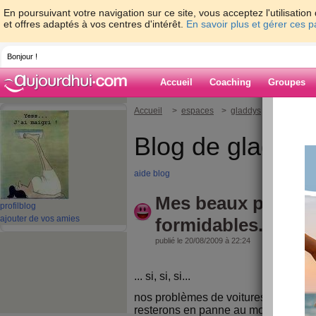
En poursuivant votre navigation sur ce site, vous acceptez l'utilisati
et offres adaptés à vos centres d'intérêt.
En savoir plus et gérer ces 
Bonjour !
Accueil
Coaching
Groupes
Accueil
>
espaces
>
gladdys
> Mes beaux 
Blog de gladdys
aide blog
Mes beaux parents
profil
blog
ajouter de vos amies
formidables...
publié le 20/08/2009 à 22:24
... si, si, si...
nos problèmes de voitures ne sont pas
resterons en panne au moins jusqu'