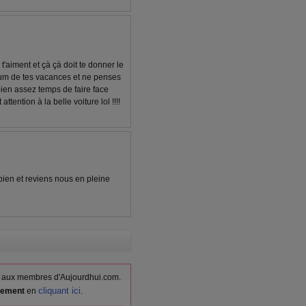
t'aiment et çà çà doit te donner le
mum de tes vacances et ne penses
 bien assez temps de faire face
tention à la belle voiture lol !!!!
bien et reviens nous en pleine
vés aux membres d'Aujourdhui.com.
cliquant ici
itement
en
.