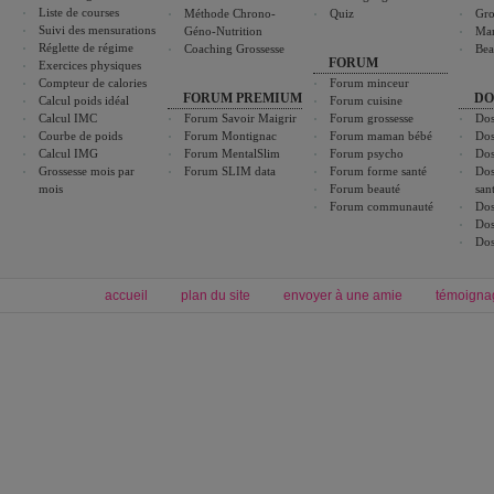
Liste de courses
Méthode Chrono-
Quiz
Gro
Suivi des mensurations
Géno-Nutrition
Ma
Réglette de régime
Coaching Grossesse
Bea
FORUM
Exercices physiques
Compteur de calories
Forum minceur
FORUM PREMIUM
DO
Calcul poids idéal
Forum cuisine
Calcul IMC
Forum Savoir Maigrir
Forum grossesse
Dos
Courbe de poids
Forum Montignac
Forum maman bébé
Dos
Calcul IMG
Forum MentalSlim
Forum psycho
Dos
Grossesse mois par
Forum SLIM data
Forum forme santé
Dos
mois
Forum beauté
san
Forum communauté
Dos
Dos
Dos
accueil
plan du site
envoyer à une amie
témoigna
Forum minceur
Forum cuisine
Commencer un régime
boissons, vins et cocktails
Alimentation équilibrée et nutrition
astuces et bons plans
Minceur
Recette cuisine
exercices physiques
recette facile
produits minceur
Recette poulet