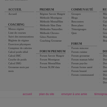
ACCUEIL
PREMIUM
COMMUNAUTÉ
RU
Accueil
Régime Savoir Maigrir
Groupes
Min
Méthode Montignac
Blogs
Nut
Méthode MentalSlim
Rencontres
Cui
COACHING
Méthode Slim Data
Bons plans
Psy
Menus régime
Méthodes Naturelles
Témoignages
For
Liste de courses
Méthode Chrono-
Quiz
Gro
Suivi des mensurations
Géno-Nutrition
Ma
Réglette de régime
Coaching Grossesse
Bea
FORUM
Exercices physiques
Compteur de calories
Forum minceur
FORUM PREMIUM
DO
Calcul poids idéal
Forum cuisine
Calcul IMC
Forum Savoir Maigrir
Forum grossesse
Dos
Courbe de poids
Forum Montignac
Forum maman bébé
Dos
Calcul IMG
Forum MentalSlim
Forum psycho
Dos
Grossesse mois par
Forum SLIM data
Forum forme santé
Dos
mois
Forum beauté
san
Forum communauté
Dos
Dos
Dos
accueil
plan du site
envoyer à une amie
témoigna
Forum minceur
Forum cuisine