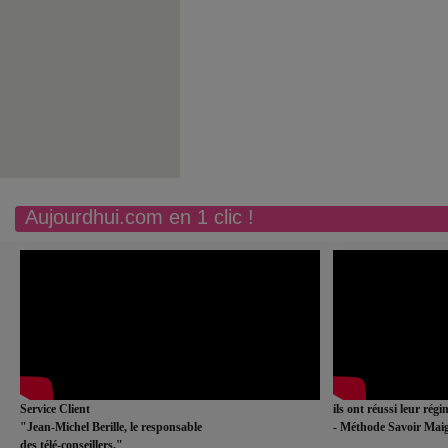
Aujourdhui.com en 1 clic !
Service Client
ils ont réussi leur rég
"Jean-Michel Berille, le responsable
- Méthode Savoir Maig
des télé-conseillers."