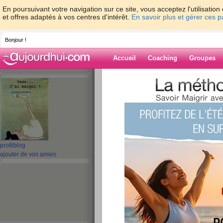
En poursuivant votre navigation sur ce site, vous acceptez l'utilisati
et offres adaptés à vos centres d'intérêt.
En savoir plus et gérer ces 
Bonjour !
Accueil
Coaching
Groupes
Accueil
>
espaces
>
gladdys
> Même pas f
Blog de gladdys
aide blog
Même pas fatiguée.
profil
blog
ajouter de vos amies
publié le 24/06/2009 à 20:52