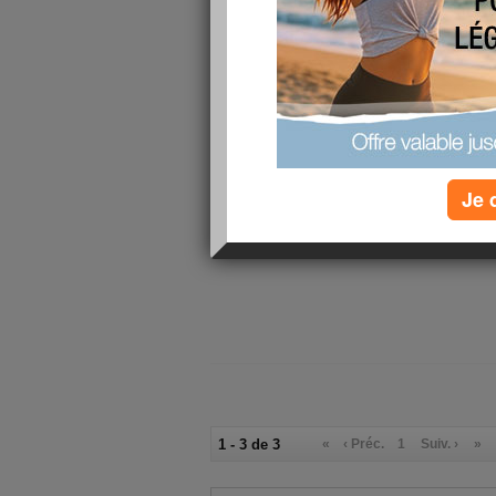
Je 
1 - 3 de 3
«
‹ Préc.
1
Suiv. ›
»