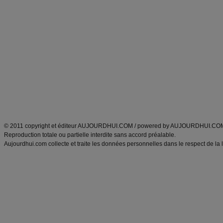
Commencer un régime
boissons, vins et cocktails
Alimentation équilibrée et nutrition
astuces et bons plans
Minceur
Recette cuisine
exercices physiques
recette facile
produits minceur
Recette poulet
Tags
:
ventre plat
|
maigrir des fesses
|
abdominaux
|
régime américain
|
régime mayo
|
Découvrez aussi
:
exercices abdominaux
|
recette wok
|
ANXA Partenaires
:
Recette
de cuisine |
Recette cuisine
|
© 2011 copyright et éditeur AUJOURDHUI.COM / powered by AUJOURDHUI.CO
Reproduction totale ou partielle interdite sans accord préalable.
Aujourdhui.com collecte et traite les données personnelles dans le respect de la 