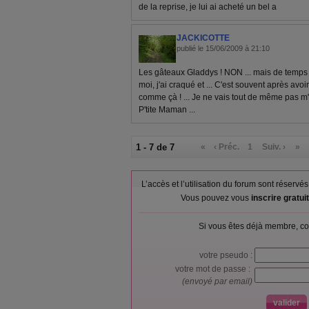
de la reprise, je lui ai acheté un bel a
JACKICOTTE
publié le 15/06/2009 à 21:10
Les gâteaux Gladdys ! NON ... mais de temps en
moi, j'ai craqué et ... C'est souvent après av
comme çà ! ... Je ne vais tout de même pas m'a
P'tite Maman ...
1 - 7 de 7
«
‹ Préc.
1
Suiv. ›
»
L’accès et l’utilisation du forum sont réser
Vous pouvez vous
inscrire gratu
Si vous êtes déjà membre, co
votre pseudo :
votre mot de passe :
(envoyé par email)