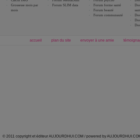
Calcul IMG
Forum MentalSlim
Forum psycho
Dos
Grossesse mois par
Forum SLIM data
Forum forme santé
Dos
mois
Forum beauté
san
Forum communauté
Dos
Dos
Dos
accueil
plan du site
envoyer à une amie
témoigna
Forum minceur
Forum cuisine
Commencer un régime
boissons, vins et cocktails
Alimentation équilibrée et nutrition
astuces et bons plans
Minceur
Recette cuisine
exercices physiques
recette facile
produits minceur
Recette poulet
Tags
:
ventre plat
|
maigrir des fesses
|
abdominaux
|
régime américain
|
régime mayo
|
Découvrez aussi
:
exercices abdominaux
|
recette wok
|
ANXA Partenaires
:
Recette
de cuisine |
Recette cuisine
|
© 2011 copyright et éditeur AUJOURDHUI.COM / powered by AUJOURDHUI.CO