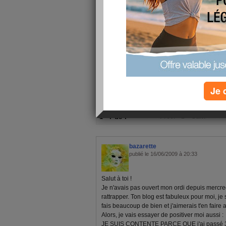
et parce que je viens de finir mon 3ème jour... imp
repassage... !
c'est la cerise sur le gâteau... u
gâteau ??? non, j'vous assure ça va !
Je 
1 - 7 de 7
«
‹ Préc.
1
Suiv. ›
»
bazarette
publié le 16/06/2009 à 20:33
Salut à toi !
Je n'avais pas ouvert mon ordi depuis mercredi
rattrapper. Ton blog est fabuleux pour moi, je
fais beaucoup de bien et j'aimerais t'en faire au
Alors, je vais essayer de positiver moi aussi :
JE SUIS CONTENTE PARCE QUE j'ai passé 3 