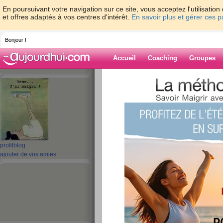
En poursuivant votre navigation sur ce site, vous acceptez l'utilisati
et offres adaptés à vos centres d'intérêt.
En savoir plus et gérer ces 
Bonjour !
Accueil
Coaching
Groupes
Accueil
>
espaces
>
gladdys
> J+3
Blog de gladdys
aide blog
J+3
profil
blog
ajouter de vos amies
publié le 15/06/2009 à 20:45
... pas trop d'imagination pour le titre, pour une
J'évacue donc vite vite mon boulot où on a vrai
imploser...
et je dis que je suis contente en lisant les comme