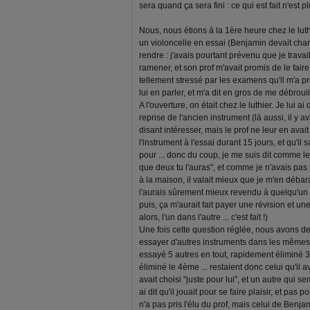
sera quand ça sera fini : ce qui est fait n'est pl
Nous, nous étions à la 1ère heure chez le luth
un violoncelle en essai (Benjamin devait chan
rendre : j'avais pourtant prévenu que je travail
ramener, et son prof m'avait promis de le faire .
tellement stressé par les examens qu'il m'a p
lui en parler, et m'a dit en gros de me débrouille
A l'ouverture, on était chez le luthier. Je lui a
reprise de l'ancien instrument (là aussi, il y 
disant intéresser, mais le prof ne leur en avait
l'instrument à l'essai durant 15 jours, et qu'il 
pour ... donc du coup, je me suis dit comme l
que deux tu l'auras", et comme je n'avais pas 
à la maison, il valait mieux que je m'en débaras
l'aurais sûrement mieux revendu à quelqu'un de 
puis, ça m'aurait fait payer une révision et une
alors, l'un dans l'autre ... c'est fait !)
Une fois cette question réglée, nous avons 
essayer d'autres instruments dans les mêmes 
essayé 5 autres en tout, rapidement éliminé
éliminé le 4ème ... restaient donc celui qu'il av
avait choisi "juste pour lui", et un autre qui semb
ai dit qu'il jouait pour se faire plaisir, et pas p
n'a pas pris l'élu du prof, mais celui de Benjam