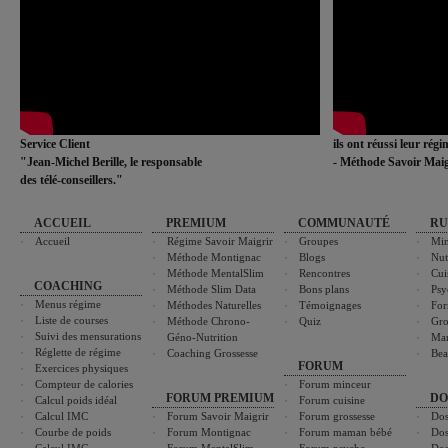
Service Client
ils ont réussi leur rég
"Jean-Michel Berille, le responsable
- Méthode Savoir Maig
des télé-conseillers."
ACCUEIL
PREMIUM
COMMUNAUTÉ
RU
Accueil
Régime Savoir Maigrir
Groupes
Min
Méthode Montignac
Blogs
Nut
Méthode MentalSlim
Rencontres
Cui
COACHING
Méthode Slim Data
Bons plans
Psy
Menus régime
Méthodes Naturelles
Témoignages
For
Liste de courses
Méthode Chrono-
Quiz
Gro
Suivi des mensurations
Géno-Nutrition
Ma
Réglette de régime
Coaching Grossesse
Bea
FORUM
Exercices physiques
Compteur de calories
Forum minceur
FORUM PREMIUM
DO
Calcul poids idéal
Forum cuisine
Calcul IMC
Forum Savoir Maigrir
Forum grossesse
Dos
Courbe de poids
Forum Montignac
Forum maman bébé
Dos