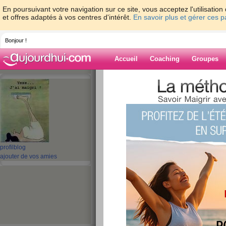
En poursuivant votre navigation sur ce site, vous acceptez l'utilisati
et offres adaptés à vos centres d'intérêt.
En savoir plus et gérer ces 
Bonjour !
Accueil
Coaching
Groupes
Accueil
>
espaces
>
gladdys
> En coup de
Blog de gladdys
aide blog
En coup de vent...
profil
blog
ajouter de vos amies
publié le 21/06/2009 à 09:06
Pour faire coucou à tout le monde... dire que j