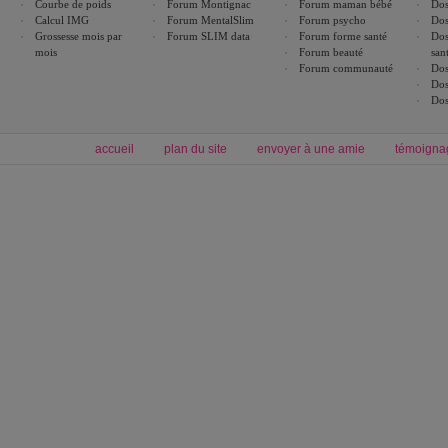
Courbe de poids
Forum Montignac
Forum maman bébé
Dos
Calcul IMG
Forum MentalSlim
Forum psycho
Dos
Grossesse mois par
Forum SLIM data
Forum forme santé
Dos
mois
Forum beauté
san
Forum communauté
Dos
Dos
Dos
accueil
plan du site
envoyer à une amie
témoigna
Forum minceur
Forum cuisine
Commencer un régime
boissons, vins et cocktails
Alimentation équilibrée et nutrition
astuces et bons plans
Minceur
Recette cuisine
exercices physiques
recette facile
produits minceur
Recette poulet
Tags
:
ventre plat
|
maigrir des fesses
|
abdominaux
|
régime américain
|
régime mayo
|
Découvrez aussi
:
exercices abdominaux
|
recette wok
|
ANXA Partenaires
:
Recette
de cuisine |
Recette cuisine
|