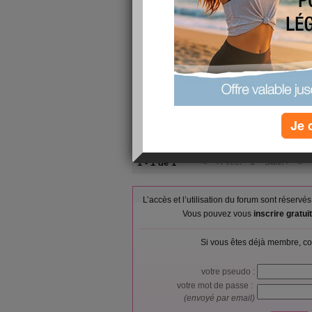
1 - 1 de 1
«
‹ Préc.
1
Suiv. ›
»
brenda95
publié le 22/06/2009 à 00:05
Je 
merci pour ton message. je te fais des bisous
1 - 1 de 1
«
‹ Préc.
1
Suiv. ›
»
L’accès et l’utilisation du forum sont réser
Vous pouvez vous
inscrire gratu
Si vous êtes déjà membre, co
votre pseudo :
votre mot de passe :
(envoyé par email)