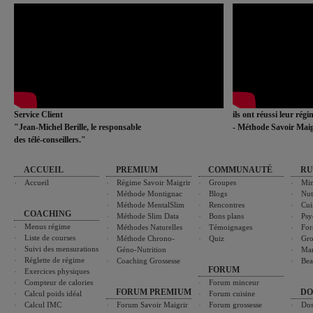
Service Client
ils ont réussi leur rég
"Jean-Michel Berille, le responsable
- Méthode Savoir Maig
des télé-conseillers."
ACCUEIL
PREMIUM
COMMUNAUTÉ
RU
Accueil
Régime Savoir Maigrir
Groupes
Min
Méthode Montignac
Blogs
Nut
Méthode MentalSlim
Rencontres
Cui
COACHING
Méthode Slim Data
Bons plans
Psy
Menus régime
Méthodes Naturelles
Témoignages
For
Liste de courses
Méthode Chrono-
Quiz
Gro
Suivi des mensurations
Géno-Nutrition
Ma
Réglette de régime
Coaching Grossesse
Bea
FORUM
Exercices physiques
Compteur de calories
Forum minceur
FORUM PREMIUM
DO
Calcul poids idéal
Forum cuisine
Calcul IMC
Forum Savoir Maigrir
Forum grossesse
Dos