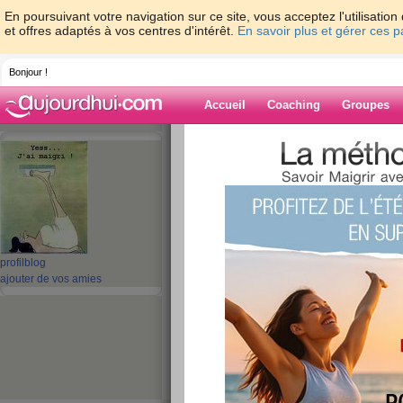
En poursuivant votre navigation sur ce site, vous acceptez l'utilisati
et offres adaptés à vos centres d'intérêt.
En savoir plus et gérer ces 
Bonjour !
Accueil
Coaching
Groupes
Accueil
>
espaces
>
gladdys
> Nouveau j
Blog de gladdys
aide blog
Nouveau jour de 
profil
blog
ajouter de vos amies
publié le 16/06/2009 à 23:22
... et si je disais "au boulot c'était la M...", voilà 
mieux que d'habitude... voiloù...
Et ce soir
...
car :
*
j'ai vu ma fille chanter avec la chorale de l'