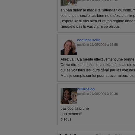
eh bah didon le mec il te t'attendait ou koi!!!,
cool,et puis cecile t'as bien noté c'est plus im
j'espère ke tu vas bien et ke ton regime annon
t'inquiète pas tu vas y arrivée bisous
cecileneuville
publié le 17/06/2009 à 16:58
Allez va !! Ca mérite effectivement une bonne a
On va dire une action de solidarité, tu as ét
qui se voit tous les jours gêné par les voitures
Mais je compte sur toi pour trouver mieux les pr
hullabaloo
publié le 17/06/2009 à 10:36
pas cool la prune
bon mercredi
bisous