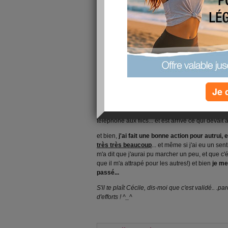
*
mes beaux-parents sont restés manger ave
soirée.
*
ET, à 22h30 je préparais ma popotte pour de
tiens ! yessssssssssssssssss !
*
Je viens de lire de très gentils comm' et pro
ces blogs... c'est juste que ce soir c'est un pe
Ce soir, je pense avoir fait
une bonne action
...
Je 
chorale, je me suis pris une prune car j'étais g
n'avais pas vu que ce "truc" était un garage, je 
sur deux parkings exprès pour ne pas géner et b
téléphoné aux flics... et est arrive ce qui devait ar
et bien,
j'ai fait une bonne action pour autrui, e
très très beaucoup
... et même si j'ai eu un sent
m'a dit que j'aurai pu marcher un peu, et que c'ét
que il m'a attrapé pour les autres!) et bien
je me
passé...
S'il te plaît Cécile, dis-moi que c'est validé..
d'efforts ! ^_^