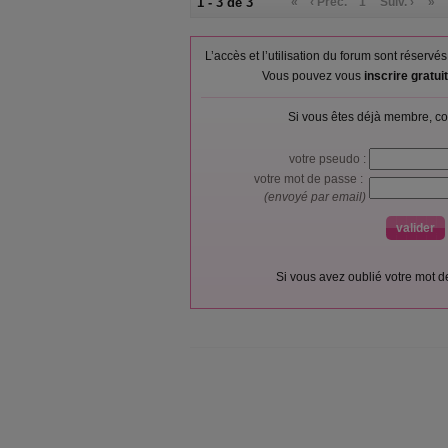
1 - 3 de 3
«
‹ Préc.
1
Suiv. ›
»
L’accès et l’utilisation du forum sont réser
Vous pouvez vous
inscrire gratu
Si vous êtes déjà membre, co
votre pseudo :
votre mot de passe :
(envoyé par email)
Si vous avez oublié votre mot 