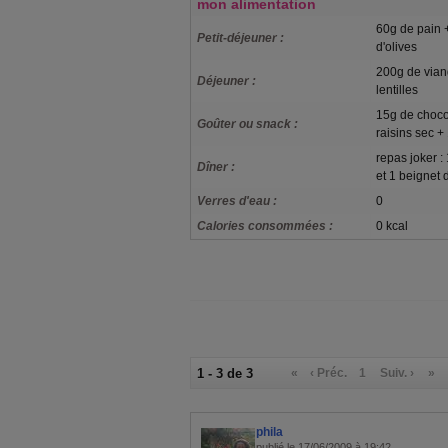
mon alimentation
60g de pain +
Petit-déjeuner :
d'olives
200g de vian
Déjeuner :
lentilles
15g de choco
Goûter ou snack :
raisins sec +
repas joker :
Dîner :
et 1 beignet 
Verres d'eau :
0
Calories consommées :
0 kcal
1 - 3 de 3
«
‹ Préc.
1
Suiv. ›
»
phila
publié le 17/06/2009 à 19:42