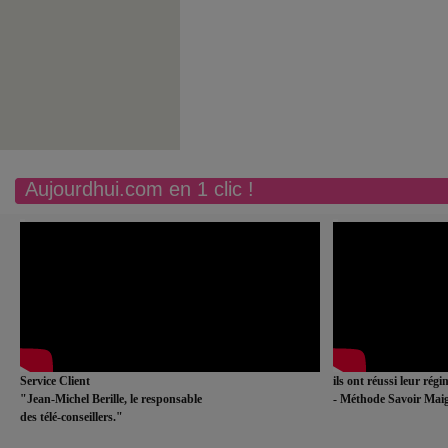
Aujourdhui.com en 1 clic !
Service Client
ils ont réussi leur rég
"Jean-Michel Berille, le responsable
- Méthode Savoir Maig
des télé-conseillers."