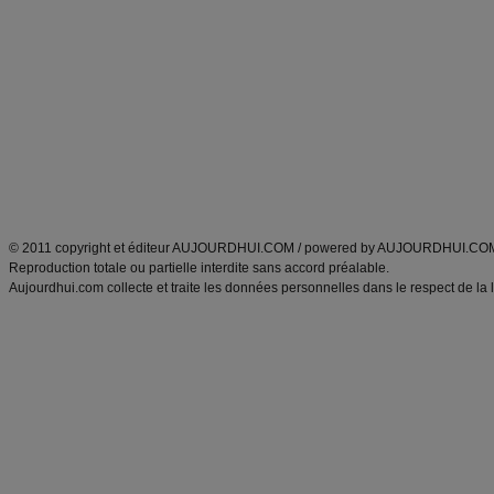
Minceur
Recette cuisine
exercices physiques
recette facile
produits minceur
Recette poulet
Tags
:
ventre plat
|
maigrir des fesses
|
abdominaux
|
régime américain
|
régime mayo
|
Découvrez aussi
:
exercices abdominaux
|
recette wok
|
ANXA Partenaires
:
Recette
de cuisine |
Recette cuisine
|
© 2011 copyright et éditeur AUJOURDHUI.COM / powered by AUJOURDHUI.CO
Reproduction totale ou partielle interdite sans accord préalable.
Aujourdhui.com collecte et traite les données personnelles dans le respect de la 