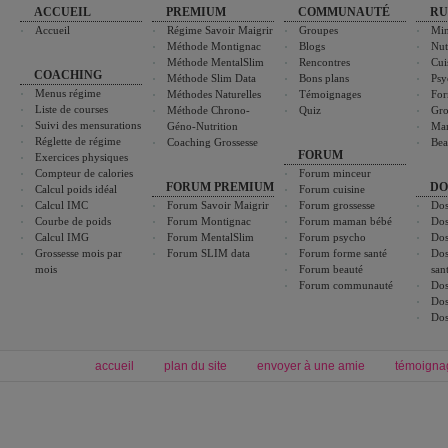
ACCUEIL
PREMIUM
COMMUNAUTÉ
RU
Accueil
Régime Savoir Maigrir
Groupes
Min
Méthode Montignac
Blogs
Nut
Méthode MentalSlim
Rencontres
Cui
COACHING
Méthode Slim Data
Bons plans
Psy
Menus régime
Méthodes Naturelles
Témoignages
For
Liste de courses
Méthode Chrono-
Quiz
Gro
Suivi des mensurations
Géno-Nutrition
Ma
Réglette de régime
Coaching Grossesse
Bea
FORUM
Exercices physiques
Compteur de calories
Forum minceur
FORUM PREMIUM
DO
Calcul poids idéal
Forum cuisine
Calcul IMC
Forum Savoir Maigrir
Forum grossesse
Dos
Courbe de poids
Forum Montignac
Forum maman bébé
Dos
Calcul IMG
Forum MentalSlim
Forum psycho
Dos
Grossesse mois par
Forum SLIM data
Forum forme santé
Dos
mois
Forum beauté
san
Forum communauté
Dos
Dos
Dos
accueil
plan du site
envoyer à une amie
témoigna
Forum minceur
Forum cuisine
Commencer un régime
boissons, vins et cocktails
Alimentation équilibrée et nutrition
astuces et bons plans