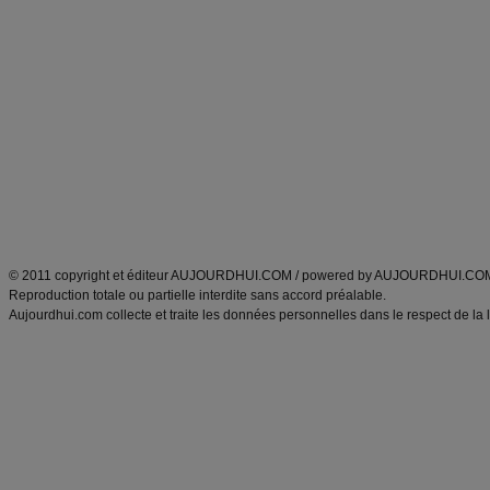
Commencer un régime
boissons, vins et cocktails
Alimentation équilibrée et nutrition
astuces et bons plans
Minceur
Recette cuisine
exercices physiques
recette facile
produits minceur
Recette poulet
Tags
:
ventre plat
|
maigrir des fesses
|
abdominaux
|
régime américain
|
régime mayo
|
Découvrez aussi
:
exercices abdominaux
|
recette wok
|
ANXA Partenaires
:
Recette
de cuisine |
Recette cuisine
|
© 2011 copyright et éditeur AUJOURDHUI.COM / powered by AUJOURDHUI.CO
Reproduction totale ou partielle interdite sans accord préalable.
Aujourdhui.com collecte et traite les données personnelles dans le respect de la 