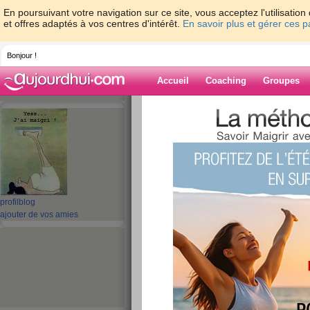
En poursuivant votre navigation sur ce site, vous acceptez l'utilisati
et offres adaptés à vos centres d'intérêt.
En savoir plus et gérer ces 
Bonjour !
Accueil
Coaching
Groupes
Accueil
>
espaces
>
gladdys
> 2ème jour
Blog de gladdys
aide blog
2ème journée de 
profil
blog
ajouter de vos amies
publié le 14/06/2009 à 16:38
Ce matin j'avais faim et j'ai laissé le gouda d'h
pêchu... pas évident quand même !!! pour être cal
pourquoi quand je suis au régime je ne pense qu
11h30 j'y pensais ! A midi, contre toute attente l
prévu... et là, c'est 16h30 et j'ai faim... dans l'id