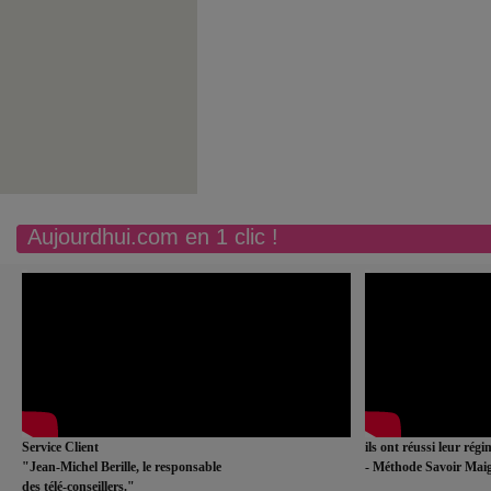
Aujourdhui.com en 1 clic !
Service Client
ils ont réussi leur rég
"Jean-Michel Berille, le responsable
- Méthode Savoir Maig
des télé-conseillers."