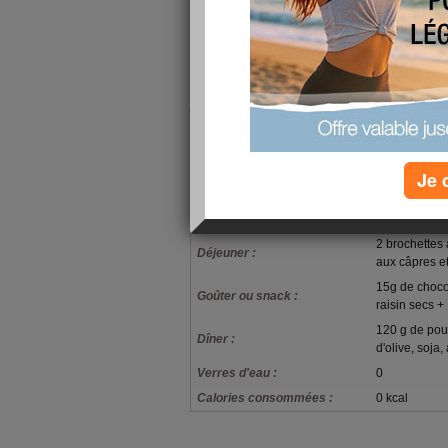
mais je vais voir comment mon ventre me parle. 
marinade... celui-là de repas, j'aimerai qu'il soi
frustration. J'ai résisté aux bonbons.
ce sera ma 2ème journée réussie... et hier pas faci
tête de mule (étonnant !!!) : je ne voulais pas ut
jour... mais c'était une soirée style kermesse a
saucisses-merguez et coucous... j'ai mangé à 2
mon jambon... jamais ça n'a été aussi bon !!!
Je 
mon alimentation
90g de coulom
Petit-déjeuner :
d'olives et c
2 brochettes
Déjeuner :
aux câpres et
15g de choco
Goûter ou snack :
raisin secs + 
120 g de pou
Dîner :
d'olive, soja,
Verres d'eau :
0
Calories consommées :
0 kcal