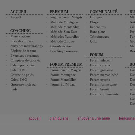
ACCUEIL
PREMIUM
COMMUNAUTÉ
RU
Accueil
Régime Savoir Maigrir
Groupes
Min
Méthode Montignac
Blogs
Nut
Méthode MentalSlim
Rencontres
Cui
COACHING
Méthode Slim Data
Bons plans
Psy
Menus régime
Méthodes Naturelles
Témoignages
For
Liste de courses
Méthode Chrono-
Quiz
Gro
Suivi des mensurations
Géno-Nutrition
Ma
Réglette de régime
Coaching Grossesse
Bea
FORUM
Exercices physiques
Compteur de calories
Forum minceur
FORUM PREMIUM
DO
Calcul poids idéal
Forum cuisine
Calcul IMC
Forum Savoir Maigrir
Forum grossesse
Dos
Courbe de poids
Forum Montignac
Forum maman bébé
Dos
Calcul IMG
Forum MentalSlim
Forum psycho
Dos
Grossesse mois par
Forum SLIM data
Forum forme santé
Dos
mois
Forum beauté
san
Forum communauté
Dos
Dos
Dos
accueil
plan du site
envoyer à une amie
témoigna
Forum minceur
Forum cuisine