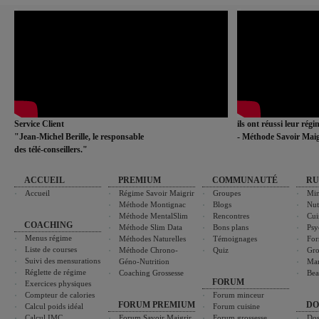
Service Client
ils ont réussi leur rég
"Jean-Michel Berille, le responsable
- Méthode Savoir Maig
des télé-conseillers."
ACCUEIL
PREMIUM
COMMUNAUTÉ
RU
Accueil
Régime Savoir Maigrir
Groupes
Min
Méthode Montignac
Blogs
Nut
Méthode MentalSlim
Rencontres
Cui
COACHING
Méthode Slim Data
Bons plans
Psy
Menus régime
Méthodes Naturelles
Témoignages
For
Liste de courses
Méthode Chrono-
Quiz
Gro
Suivi des mensurations
Géno-Nutrition
Ma
Réglette de régime
Coaching Grossesse
Bea
FORUM
Exercices physiques
Compteur de calories
Forum minceur
FORUM PREMIUM
DO
Calcul poids idéal
Forum cuisine
Calcul IMC
Forum Savoir Maigrir
Forum grossesse
Dos