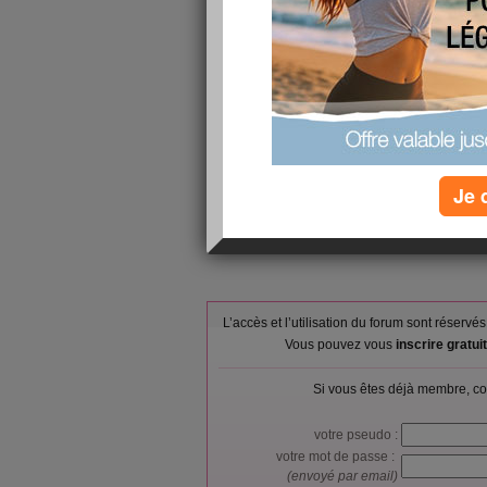
Petit-déjeuner :
rien
Déjeuner :
légumes boui
Goûter ou snack :
6 amandes
riz, carotte 
Dîner :
de chocolat
Verres d'eau :
0
Calories consommées :
0 kcal
Je 
L’accès et l’utilisation du forum sont réser
Vous pouvez vous
inscrire gratu
Si vous êtes déjà membre, co
votre pseudo :
votre mot de passe :
(envoyé par email)