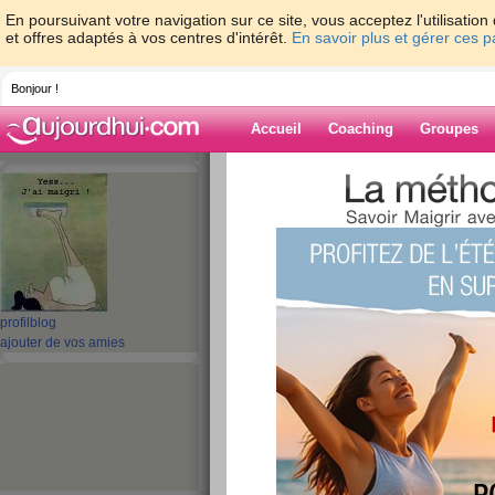
En poursuivant votre navigation sur ce site, vous acceptez l'utilisati
et offres adaptés à vos centres d'intérêt.
En savoir plus et gérer ces 
Bonjour !
Accueil
Coaching
Groupes
Accueil
>
espaces
>
gladdys
> Ca va mi
Blog de gladdys
aide blog
Ca va mieux
profil
blog
ajouter de vos amies
publié le 22/01/2009 à 21:01
Bon bien sûr j'y vais doucement mais la nuit der
passées.
Ce soir pas trop envie de faire de stepper... plu
mon alimentation