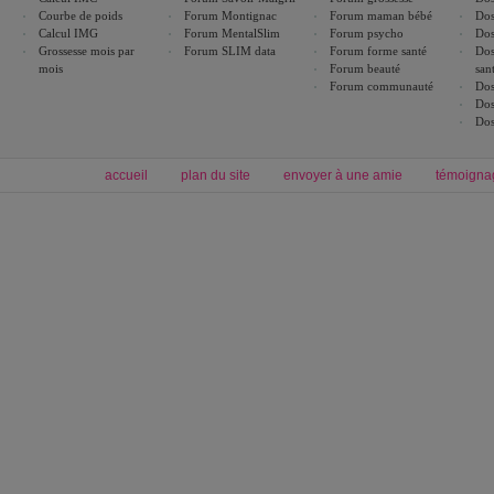
Courbe de poids
Forum Montignac
Forum maman bébé
Dos
Calcul IMG
Forum MentalSlim
Forum psycho
Dos
Grossesse mois par
Forum SLIM data
Forum forme santé
Dos
mois
Forum beauté
san
Forum communauté
Dos
Dos
Dos
accueil
plan du site
envoyer à une amie
témoigna
Forum minceur
Forum cuisine
Commencer un régime
boissons, vins et cocktails
Alimentation équilibrée et nutrition
astuces et bons plans
Minceur
Recette cuisine
exercices physiques
recette facile
produits minceur
Recette poulet
Tags
:
ventre plat
|
maigrir des fesses
|
abdominaux
|
régime américain
|
régime mayo
|
Découvrez aussi
:
exercices abdominaux
|
recette wok
|
ANXA Partenaires
:
Recette
de cuisine |
Recette cuisine
|