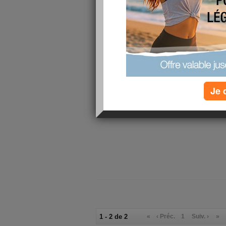
à l'esprit, c'était que son papa n'était pas encore
encore aperçu sa soeur dans la cour. je lui fais u
arriver. A cet instant arrive sa soeur, qui lui dit "
A ce moment, tout me revient à l'esprit: sa ma
l'année. Et à sept et huit ans, comment accepte
Quand j'étais petite, je me souviens que deux 
sans voix dans mon lit : "Un puissant tremblemen
mort de maman"
Je 
ENORME PENSEE A TOUTES CELLES ET TOU
ENFANTS) QUI N'ONT PLUS LEUR MAMAN...
1 - 2 de 2
«
‹ Préc.
1
Suiv. ›
»