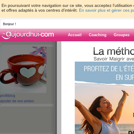
En poursuivant votre navigation sur ce site, vous acceptez l'utilisati
et offres adaptés à vos centres d'intérêt.
En savoir plus et gérer ces 
Bonjour !
Accueil
Coaching
Groupes
Accueil
>
espaces
>
gis-971
> COUP DE
Blog de gis-971
aide blog
COUP DE BLUES
publié le 24/05/2008 à 00:50
profil
blog
ajouter de vos amies
En allant récupérer mes puces à l'école ce soir, c'
Tous les enfants avaient leur cadeau pour leu
Et puis, je croise une petite princesse, Hélène,
avec une petite larme près de son oeil droit. 