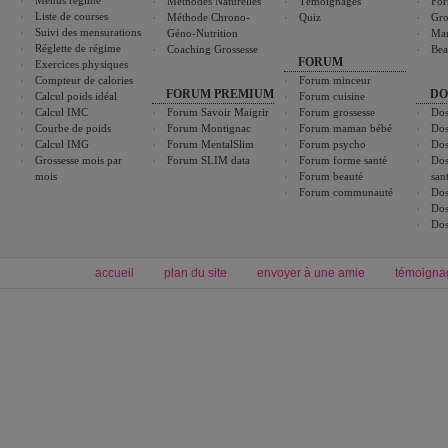
Menus régime
Méthodes Naturelles
Témoignages
For
Liste de courses
Méthode Chrono-
Quiz
Gro
Suivi des mensurations
Géno-Nutrition
Ma
Réglette de régime
Coaching Grossesse
Bea
FORUM
Exercices physiques
Compteur de calories
Forum minceur
FORUM PREMIUM
DO
Calcul poids idéal
Forum cuisine
Calcul IMC
Forum Savoir Maigrir
Forum grossesse
Dos
Courbe de poids
Forum Montignac
Forum maman bébé
Dos
Calcul IMG
Forum MentalSlim
Forum psycho
Dos
Grossesse mois par
Forum SLIM data
Forum forme santé
Dos
mois
Forum beauté
san
Forum communauté
Dos
Dos
Dos
accueil
plan du site
envoyer à une amie
témoigna
Forum minceur
Forum cuisine
Commencer un régime
boissons, vins et cocktails
Alimentation équilibrée et nutrition
astuces et bons plans
Minceur
Recette cuisine
exercices physiques
recette facile
produits minceur
Recette poulet