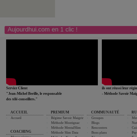
Aujourdhui.com en 1 clic !
Service Client
ils ont réussi leur rég
"Jean-Michel Berille, le responsable
- Méthode Savoir Maig
des télé-conseillers."
ACCUEIL
PREMIUM
COMMUNAUTÉ
RU
Accueil
Régime Savoir Maigrir
Groupes
Min
Méthode Montignac
Blogs
Nut
Méthode MentalSlim
Rencontres
Cui
COACHING
Méthode Slim Data
Bons plans
Psy