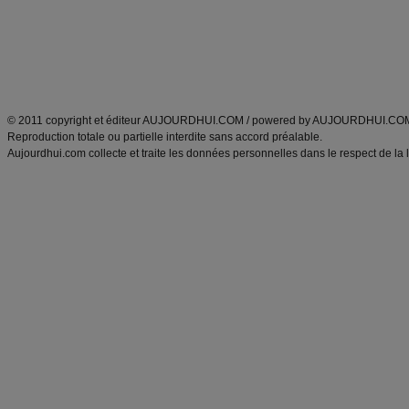
Tags
:
ventre plat
|
maigrir des fesses
|
abdominaux
|
régime américain
|
régime mayo
|
Découvrez aussi
:
exercices abdominaux
|
recette wok
|
ANXA Partenaires
:
Recette
de cuisine |
Recette cuisine
|
© 2011 copyright et éditeur AUJOURDHUI.COM / powered by AUJOURDHUI.CO
Reproduction totale ou partielle interdite sans accord préalable.
Aujourdhui.com collecte et traite les données personnelles dans le respect de la 