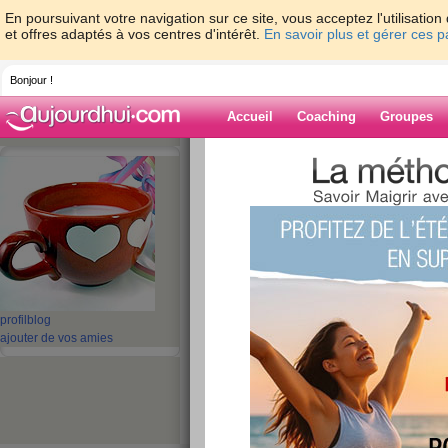
En poursuivant votre navigation sur ce site, vous acceptez l'utilisati
et offres adaptés à vos centres d'intérêt.
En savoir plus et gérer ces 
Bonjour !
Accueil
Coaching
Groupes
Accueil
>
espaces
>
gis-971
> HUMEUR 
Blog de gis-971
aide blog
HUMEUR D'IMPO
publié le 19/05/2008 à 23:37
profil
blog
ajouter de vos amies