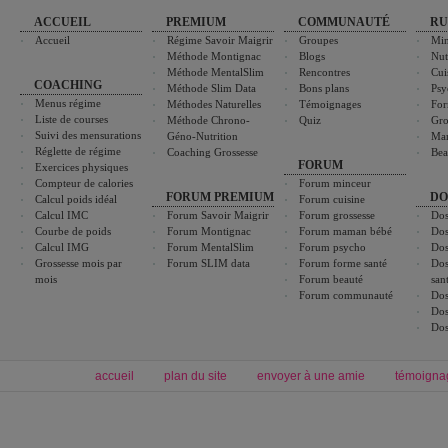
ACCUEIL
PREMIUM
COMMUNAUTÉ
RU
Accueil
Régime Savoir Maigrir
Groupes
Min
Méthode Montignac
Blogs
Nut
Méthode MentalSlim
Rencontres
Cui
COACHING
Méthode Slim Data
Bons plans
Psy
Menus régime
Méthodes Naturelles
Témoignages
For
Liste de courses
Méthode Chrono-
Quiz
Gro
Suivi des mensurations
Géno-Nutrition
Ma
Réglette de régime
Coaching Grossesse
Bea
FORUM
Exercices physiques
Compteur de calories
Forum minceur
FORUM PREMIUM
DO
Calcul poids idéal
Forum cuisine
Calcul IMC
Forum Savoir Maigrir
Forum grossesse
Dos
Courbe de poids
Forum Montignac
Forum maman bébé
Dos
Calcul IMG
Forum MentalSlim
Forum psycho
Dos
Grossesse mois par
Forum SLIM data
Forum forme santé
Dos
mois
Forum beauté
san
Forum communauté
Dos
Dos
Dos
accueil
plan du site
envoyer à une amie
témoigna
Forum minceur
Forum cuisine
Commencer un régime
boissons, vins et cocktails