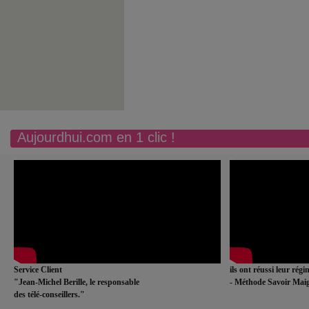
Aujourdhui.com en 1 clic !
Service Client
ils ont réussi leur rég
"Jean-Michel Berille, le responsable
- Méthode Savoir Maig
des télé-conseillers."