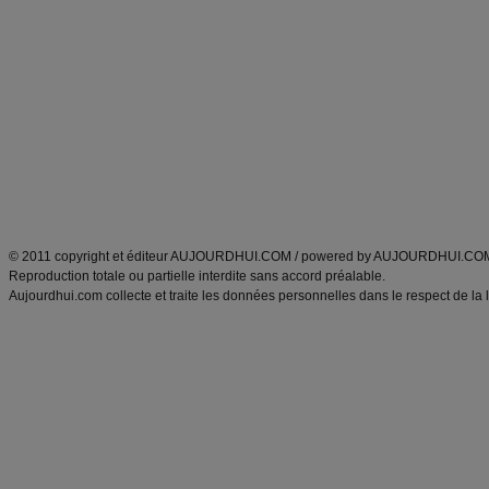
Alimentation équilibrée et nutrition
astuces et bons plans
Minceur
Recette cuisine
exercices physiques
recette facile
produits minceur
Recette poulet
Tags
:
ventre plat
|
maigrir des fesses
|
abdominaux
|
régime américain
|
régime mayo
|
Découvrez aussi
:
exercices abdominaux
|
recette wok
|
ANXA Partenaires
:
Recette
de cuisine |
Recette cuisine
|
© 2011 copyright et éditeur AUJOURDHUI.COM / powered by AUJOURDHUI.CO
Reproduction totale ou partielle interdite sans accord préalable.
Aujourdhui.com collecte et traite les données personnelles dans le respect de la 