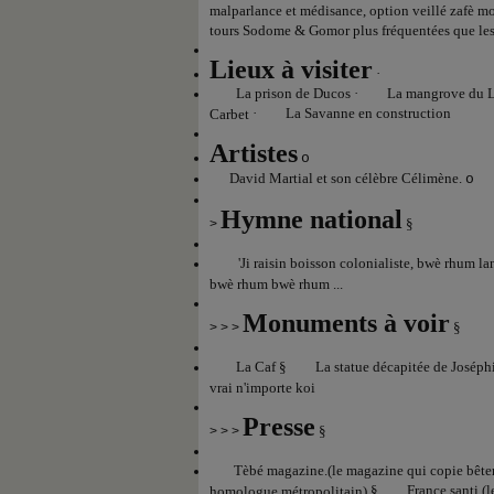
malparlance et médisance, option veillé zafè m
tours Sodome & Gomor plus fréquentées que les
Lieux à visiter
·
La prison de Ducos
·
La mangrove du 
·
La Savanne en construction
Carbet
Artistes
o
David Martial et son
célèbre Célimène.
o
Hymne national
§
>
'Ji raisin boisson colonialiste, bwè rhum la
bwè rhum bwè rhum ...
Monuments à voir
§
> > >
La Caf
§
La statue décapitée de Josép
vrai n'importe koi
Presse
§
> > >
Tèbé magazine.(le magazine qui copie bêtem
§
France santi.(
homologue métropolitain)