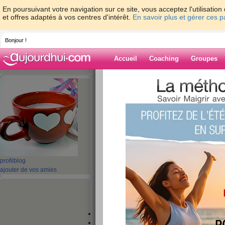
En poursuivant votre navigation sur ce site, vous acceptez l'utilisati
et offres adaptés à vos centres d'intérêt.
En savoir plus et gérer ces 
Bonjour !
Accueil
Coaching
Groupes
Accueil
>
espaces
>
gis-971
> DESENCYC
Blog de gis-971
aide blog
DESENCYCLOPEDIE
publié le 19/05/2008 à 21:59
profil
blog
ajouter de vos amies
Saint Pierre
à fermer sa gueule et arrêter de cons
Villes qui vont faire séce
Diamant.
§
Trois-Îlet.
§
Saint-Anne.