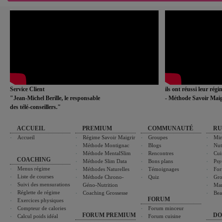
Service Client
ils ont réussi leur rég
"Jean-Michel Berille, le responsable
- Méthode Savoir Maig
des télé-conseillers."
ACCUEIL
PREMIUM
COMMUNAUTÉ
RU
Accueil
Régime Savoir Maigrir
Groupes
Min
Méthode Montignac
Blogs
Nut
Méthode MentalSlim
Rencontres
Cui
COACHING
Méthode Slim Data
Bons plans
Psy
Menus régime
Méthodes Naturelles
Témoignages
For
Liste de courses
Méthode Chrono-
Quiz
Gro
Suivi des mensurations
Géno-Nutrition
Ma
Réglette de régime
Coaching Grossesse
Bea
FORUM
Exercices physiques
Compteur de calories
Forum minceur
FORUM PREMIUM
DO
Calcul poids idéal
Forum cuisine