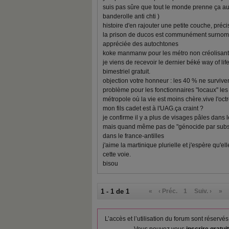
suis pas sûre que tout le monde prenne ça au
banderolle anti chti )
histoire d'en rajouter une petite couche, préci
la prison de ducos est communément surnommé
appréciée des autochtones
koke manmanw pour les métro non créolisant es
je viens de recevoir le dernier béké way of life
bimestriel gratuit.
objection votre honneur : les 40 % ne survivent 
problème pour les fonctionnaires "locaux" les 
métropole où la vie est moins chère.vive l'octr
mon fils cadet est à l'UAG.ça craint ?
je confirme il y a plus de visages pâles dans 
mais quand même pas de "génocide par substit
dans le france-antilles
j'aime la martinique plurielle et j'espère qu'
cette voie.
bisou
1 - 1 de 1
«
‹ Préc.
1
Suiv. ›
»
L’accès et l’utilisation du forum sont réser