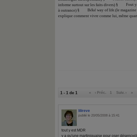
§
Fout y
informe surtout sur les faits divers)
§
Béké way of life.(le magazine
à outrance)
explique comment vivre comme lui, même quand 
1 - 1 de 1
«
‹ Préc.
1
Suiv. ›
»
lilireve
publié le 20/05/2008 à 15:41
tout y est MDR
y a qu'une martiniquaise pour oser désencyclo