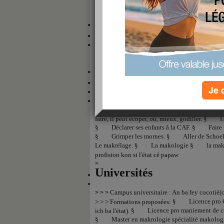
Luce(enfin toutes les villes où les noirs ont été
leur maire respectif qui travaille pour les martin
Gastronomie
§
Accras de morue
§
Boudin antillais
§
§
Igname
§
Fruit à pain
§
KFC
§
§
Chez le chinois
§
Bannane jaune
§
Sports Nationaux
§
Je 
La Yole: Ce sport traditionnel consiste à rest
pendant des heures pour faire contrepoids aux for
§
L
faire, il peut ecoper, ou, mieux, godiller.
§
Déclarer ses enfants à la CAF.
§
Faire
§
Grimper les mornes.
§
Aller de Schoe
Le makrélage.
§
La makologie
§
la mak
profision kon si l'état cé papaw
>
Universités
Campus universitaire : An ba fey cocotié(
> > >
§
Licence pro 
> > > Formations proposées:
§
Licence pro maniement de co
ich ba l'état).
§
Master en makrologie spécialité makolog