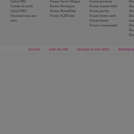
Calcul IMC
Forum Savoir Maigrir
Forum grossesse
Dos
Courbe de poids
Forum Montignac
Forum maman bébé
Dos
Calcul IMG
Forum MentalSlim
Forum psycho
Dos
Grossesse mois par
Forum SLIM data
Forum forme santé
Dos
mois
Forum beauté
san
Forum communauté
Dos
Dos
Dos
accueil
plan du site
envoyer à une amie
témoigna
Forum minceur
Forum cuisine
Commencer un régime
boissons, vins et cocktails
Alimentation équilibrée et nutrition
astuces et bons plans
Minceur
Recette cuisine
exercices physiques
recette facile
produits minceur
Recette poulet
Tags
:
ventre plat
|
maigrir des fesses
|
abdominaux
|
régime américain
|
régime mayo
|
Découvrez aussi
:
exercices abdominaux
|
recette wok
|
ANXA Partenaires
:
Recette
de cuisine |
Recette cuisine
|