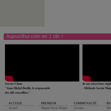
Aujourdhui.com en 1 clic !
Service Client
ils ont réussi leur rég
"Jean-Michel Berille, le responsable
- Méthode Savoir Maig
des télé-conseillers."
ACCUEIL
PREMIUM
COMMUNAUTÉ
RU
Accueil
Régime Savoir Maigrir
Groupes
Min