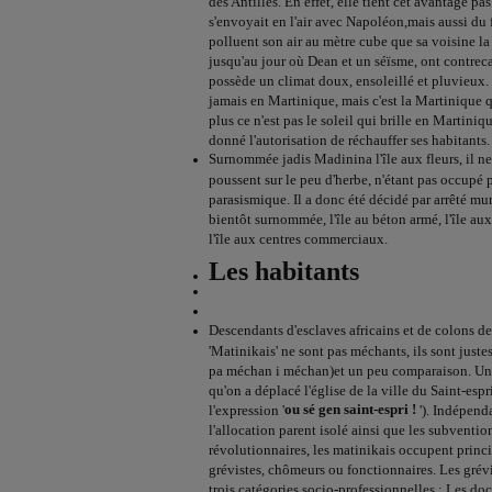
des Antilles. En effet, elle tient cet avantage p
s'envoyait en l'air avec Napoléon,mais aussi du f
polluent son air au mètre cube que sa voisine 
jusqu'au jour où Dean et un séïsme, ont contreca
possède un climat doux, ensoleillé et pluvieux
jamais en Martinique, mais c'est la Martinique qu
plus ce n'est pas le soleil qui brille en Martiniqu
donné l'autorisation de réchauffer ses habitants. 
Surnommée jadis Madinina l'île aux fleurs, il ne 
poussent sur le peu d'herbe, n'étant pas occupé
parasismique. Il a donc été décidé par arrêté mu
bientôt surnommée, l'île au béton armé, l'île aux
l'île aux centres commerciaux.
Les habitants
Descendants d'esclaves africains et de colons de
'Matinikais' ne sont pas méchants, ils sont justes
pa méchan i méchan)et un peu comparaison. Un
qu'on a déplacé l'église de la ville du Saint-esp
ou sé gen saint-espri !
l'expression '
'). Indépenda
l'allocation parent isolé ainsi que les subventi
révolutionnaires, les matinikais occupent princ
grévistes, chômeurs ou fonctionnaires. Les gré
trois catégories socio-professionnelles : Les doc