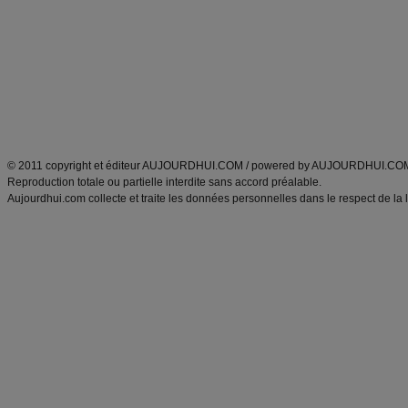
Minceur
Recette cuisine
exercices physiques
recette facile
produits minceur
Recette poulet
Tags
:
ventre plat
|
maigrir des fesses
|
abdominaux
|
régime américain
|
régime mayo
|
Découvrez aussi
:
exercices abdominaux
|
recette wok
|
ANXA Partenaires
:
Recette
de cuisine |
Recette cuisine
|
© 2011 copyright et éditeur AUJOURDHUI.COM / powered by AUJOURDHUI.CO
Reproduction totale ou partielle interdite sans accord préalable.
Aujourdhui.com collecte et traite les données personnelles dans le respect de la 