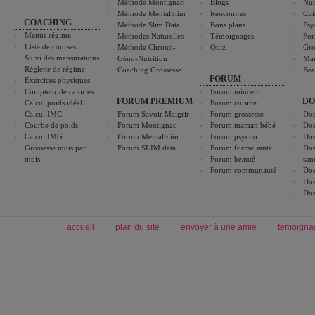
Méthode Montignac
Blogs
Nut
Méthode MentalSlim
Rencontres
Cui
COACHING
Méthode Slim Data
Bons plans
Psy
Menus régime
Méthodes Naturelles
Témoignages
For
Liste de courses
Méthode Chrono-
Quiz
Gro
Suivi des mensurations
Géno-Nutrition
Ma
Réglette de régime
Coaching Grossesse
Bea
FORUM
Exercices physiques
Compteur de calories
Forum minceur
FORUM PREMIUM
DO
Calcul poids idéal
Forum cuisine
Calcul IMC
Forum Savoir Maigrir
Forum grossesse
Dos
Courbe de poids
Forum Montignac
Forum maman bébé
Dos
Calcul IMG
Forum MentalSlim
Forum psycho
Dos
Grossesse mois par
Forum SLIM data
Forum forme santé
Dos
mois
Forum beauté
san
Forum communauté
Dos
Dos
Dos
accueil
plan du site
envoyer à une amie
témoigna
Forum minceur
Forum cuisine
Commencer un régime
boissons, vins et cocktails
Alimentation équilibrée et nutrition
astuces et bons plans