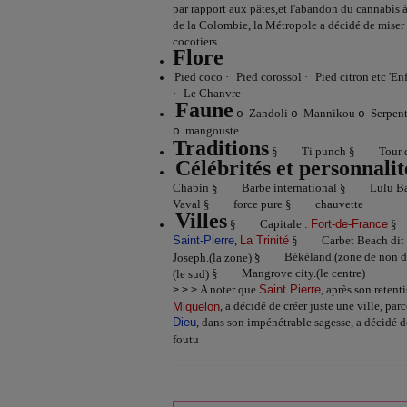
par rapport aux pâtes,et l'abandon du cannabis 
de la Colombie, la Métropole a décidé de miser s
cocotiers.
Flore
Pied coco
·
Pied corossol
·
Pied citron etc 'E
·
Le Chanvre
Faune
Zandoli
Mannikou
Serpen
o
o
o
mangouste
o
Traditions
§
Ti punch
§
Tour 
Célébrités et personnalit
Chabin
§
Barbe international
§
Lulu B
Vaval
§
force pure
§
chauvette
Villes
§
Capitale :
Fort-de-France
§
Saint-Pierre
,
La Trinité
§
Carbet Beach dit
§
Békéland.(zone de non d
Joseph.(la zone)
§
Mangrove city.(le centre)
(le sud)
A noter que
Saint Pierre
, après son retent
> > >
, a décidé de créer juste une ville, pa
Miquelon
Dieu
, dans son impénétrable sagesse, a décidé de
foutu