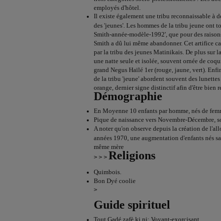
employés d'hôtel.
Il existe également une tribu reconnaissable à de
des 'jeunes'. Les hommes de la tribu jeune ont 
Smith-année-modèle-1992', que pour des raisons
Smith a dû lui même abandonner. Cet artifice ca
par la tribu des jeunes Matinikais. De plus sur la
une natte seule et isolée, souvent ornée de coqu
grand Negus Haïlé 1er (rouge, jaune, vert). Enf
de la tribu 'jeune' abordent souvent des lunettes 
orange, dernier signe distinctif afin d'être bien 
Démographie
En Moyenne 10 enfants par homme, nés de femm
Pique de naissance vers Novembre-Décembre, soi
A noter qu'on observe depuis la création de l'all
années 1970, une augmentation d'enfants nés sa
même mère
Religions
> > >
Quimbois.
Bon Dyé coolie
>
Guide spirituel
Tout Gadé zafè ki ni: Voyant-exorcisant.