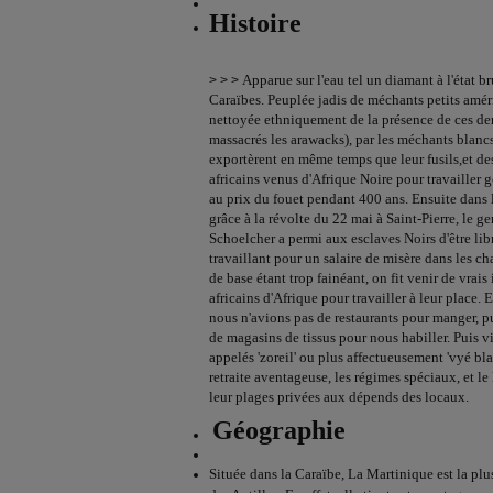
Histoire
Apparue sur l'eau tel un diamant à l'état br
> > >
Caraïbes. Peuplée jadis de méchants petits améri
nettoyée ethniquement de la présence de ces de
massacrés les arawacks), par les méchants blan
exportèrent en même temps que leur fusils,et de
africains venus d'Afrique Noire pour travailler 
au prix du fouet pendant 400 ans. Ensuite dans
grâce à la révolte du 22 mai à Saint-Pierre, le 
Schoelcher a permi aux esclaves Noirs d'être libr
travaillant pour un salaire de misère dans les c
de base étant trop fainéant, on fit venir de vrais 
africains d'Afrique pour travailler à leur place. 
nous n'avions pas de restaurants pour manger, pu
de magasins de tissus pour nous habiller. Puis vi
appelés 'zoreil' ou plus affectueusement 'vyé blan
retraite aventageuse, les régimes spéciaux, et le 
leur plages privées aux dépends des locaux.
Géographie
Située dans la Caraïbe, La Martinique est la plu