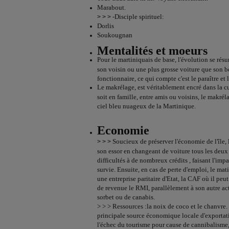
Marabout.
-Disciple spirituel:
> > >
Dorlis
Soukougnan
Mentalités et moeurs
Pour le martiniquais de base, l'évolution se rés
son voisin ou une plus grosse voiture que son bea
fonctionnaire, ce qui compte c'est le paraître et 
Le makrélage, est véritablement encré dans la cu
soit en famille, entre amis ou voisins, le makrél
ciel bleu nuageux de la Martinique.
Economie
Soucieux de préserver l'économie de l'île,
> > >
son essor en changeant de voiture tous les deux 
difficultés à de nombreux crédits , faisant l'impa
survie. Ensuite, en cas de perte d'emploi, le mat
une entreprise paritaire d'Etat, la CAF où il peu
de revenue le RMI, parallèlement à son autre act
sorbet ou de canabis.
> > > Ressources :la noix de coco et le chanvre.
principale source économique locale d'exportati
l'échec du tourisme pour cause de cannibalisme,