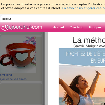
En poursuivant votre navigation sur ce site, vous acceptez l'utilisati
et offres adaptés à vos centres d'intérêt.
En savoir plus et gérer ces 
Bonjour !
Accueil
Coaching
Groupes
Accueil
>
espaces
>
gis-971
> Article de 
Martinique (HAHAHA!!)
Blog de gis-971
aide blog
Article de la dése
profil
blog
la Martinique (HA
ajouter de vos amies
publié le 19/05/2008 à 21:54
Martinique