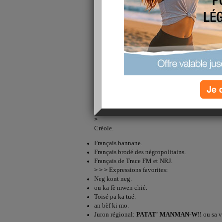
> > >
Un article de la désencyclopé
> > >
> > >
Possession française depuis nan ni nan nan
> > >
de
Saint Pierre
, la Martinique est souvent con
Placée par hasard sur la route des Indes, Christ
il l'a découverte, la nommée Martinique, en l'h
second, la mer des Antilles ou des gentils a l'ho
archipel. A noter que, selon la légende, un célèb
Je 
jour au sommet de la Montagne
Pelé
...
> >
Langues
> > >
>
>
Créole.
Français bannane.
Français brodé des négropolitains.
Français de Trace FM et NRJ.
Expressions favorites:
> > >
Neg kont neg.
ou ka fè mwen chié.
Toisé pa ka tué.
an bèf ki mo.
Juron régional:
PATAT' MANMAN-W!!
ou sa 