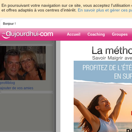
En poursuivant votre navigation sur ce site, vous acceptez l'utilisati
et offres adaptés à vos centres d'intérêt.
En savoir plus et gérer ces 
Bonjour !
Accueil
Coaching
Groupes
Accueil
>
espaces
>
giovanna01
> Bonne
Blog de giovan
aide blog
Bonne soirée
profil
blog
ajouter de vos amies
publié le 26/08/2008 à 20:01
Blog Patchou