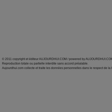
Alimentation équilibrée et nutrition
astuces et bons plans
Minceur
Recette cuisine
exercices physiques
recette facile
produits minceur
Recette poulet
Tags
:
ventre plat
|
maigrir des fesses
|
abdominaux
|
régime américain
|
régime mayo
|
Découvrez aussi
:
exercices abdominaux
|
recette wok
|
ANXA Partenaires
:
Recette
de cuisine |
Recette cuisine
|
© 2011 copyright et éditeur AUJOURDHUI.COM / powered by AUJOURDHUI.CO
Reproduction totale ou partielle interdite sans accord préalable.
Aujourdhui.com collecte et traite les données personnelles dans le respect de la 