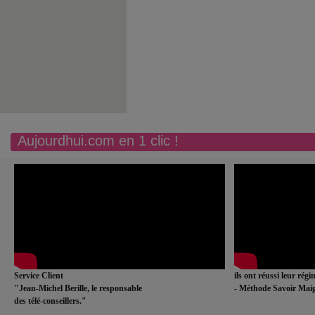
Aujourdhui.com en 1 clic !
Service Client
ils ont réussi leur rég
"Jean-Michel Berille, le responsable
- Méthode Savoir Maig
des télé-conseillers."