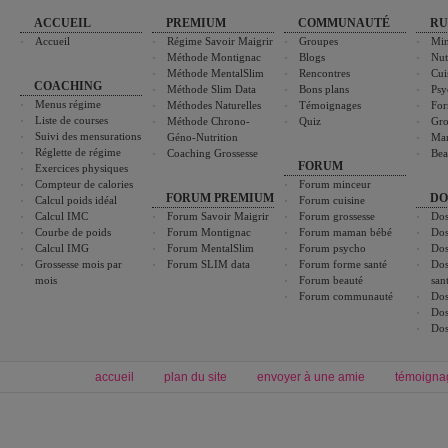
ACCUEIL
PREMIUM
COMMUNAUTÉ
RU
Accueil
Régime Savoir Maigrir
Groupes
Min
Méthode Montignac
Blogs
Nut
Méthode MentalSlim
Rencontres
Cui
COACHING
Méthode Slim Data
Bons plans
Psy
Menus régime
Méthodes Naturelles
Témoignages
For
Liste de courses
Méthode Chrono-
Quiz
Gro
Suivi des mensurations
Géno-Nutrition
Ma
Réglette de régime
Coaching Grossesse
Bea
FORUM
Exercices physiques
Compteur de calories
Forum minceur
FORUM PREMIUM
DO
Calcul poids idéal
Forum cuisine
Calcul IMC
Forum Savoir Maigrir
Forum grossesse
Dos
Courbe de poids
Forum Montignac
Forum maman bébé
Dos
Calcul IMG
Forum MentalSlim
Forum psycho
Dos
Grossesse mois par
Forum SLIM data
Forum forme santé
Dos
mois
Forum beauté
san
Forum communauté
Dos
Dos
Dos
accueil
plan du site
envoyer à une amie
témoigna
Forum minceur
Forum cuisine
Commencer un régime
boissons, vins et cocktails