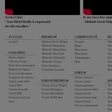
Service Client
ils ont réussi leur rég
"Jean-Michel Berille, le responsable
- Méthode Savoir Maig
des télé-conseillers."
ACCUEIL
PREMIUM
COMMUNAUTÉ
RU
Accueil
Régime Savoir Maigrir
Groupes
Min
Méthode Montignac
Blogs
Nut
Méthode MentalSlim
Rencontres
Cui
COACHING
Méthode Slim Data
Bons plans
Psy
Menus régime
Méthodes Naturelles
Témoignages
For
Liste de courses
Méthode Chrono-
Quiz
Gro
Suivi des mensurations
Géno-Nutrition
Ma
Réglette de régime
Coaching Grossesse
Bea
FORUM
Exercices physiques
Compteur de calories
Forum minceur
FORUM PREMIUM
DO
Calcul poids idéal
Forum cuisine
Calcul IMC
Forum Savoir Maigrir
Forum grossesse
Dos
Courbe de poids
Forum Montignac
Forum maman bébé
Dos
Calcul IMG
Forum MentalSlim
Forum psycho
Dos
Grossesse mois par
Forum SLIM data
Forum forme santé
Dos
mois
Forum beauté
san
Forum communauté
Dos
Dos