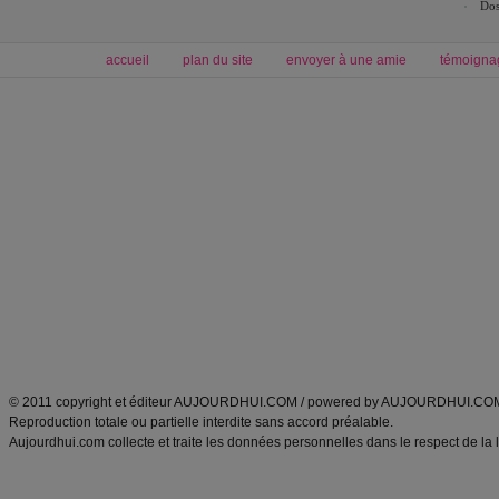
Dos
accueil
plan du site
envoyer à une amie
témoigna
Forum minceur
Forum cuisine
Commencer un régime
boissons, vins et cocktails
Alimentation équilibrée et nutrition
astuces et bons plans
Minceur
Recette cuisine
exercices physiques
recette facile
produits minceur
Recette poulet
Tags
:
ventre plat
|
maigrir des fesses
|
abdominaux
|
régime américain
|
régime mayo
|
Découvrez aussi
:
exercices abdominaux
|
recette wok
|
ANXA Partenaires
:
Recette
de cuisine |
Recette cuisine
|
© 2011 copyright et éditeur AUJOURDHUI.COM / powered by AUJOURDHUI.CO
Reproduction totale ou partielle interdite sans accord préalable.
Aujourdhui.com collecte et traite les données personnelles dans le respect de la 