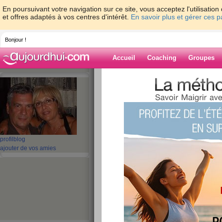
En poursuivant votre navigation sur ce site, vous acceptez l'utilisati
et offres adaptés à vos centres d'intérêt.
En savoir plus et gérer ces 
Bonjour !
Accueil
Coaching
Groupes
Accueil
>
espaces
>
giovanna01
> le sole
Blog de giovan
aide blog
le soleil essaie de
profil
blog
ajouter de vos amies
nuages
publié le 30/04/2008 à 17:12
Bonjour , il fait pas fort beau aujourd hui et ça
le soleil fait son apparition mais n arrive pas à 
aller , voilà un petit temps que je ne suis plus al
envie de sortir mais c est pas pour ça que je ne 