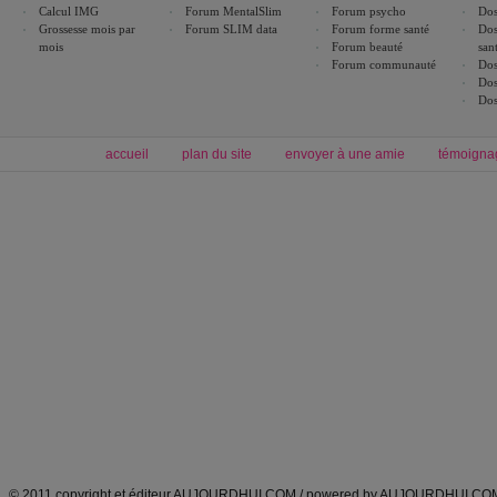
Calcul IMG
Forum MentalSlim
Forum psycho
Dos
Grossesse mois par
Forum SLIM data
Forum forme santé
Dos
mois
Forum beauté
san
Forum communauté
Dos
Dos
Dos
accueil
plan du site
envoyer à une amie
témoigna
Forum minceur
Forum cuisine
Commencer un régime
boissons, vins et cocktails
Alimentation équilibrée et nutrition
astuces et bons plans
Minceur
Recette cuisine
exercices physiques
recette facile
produits minceur
Recette poulet
Tags
:
ventre plat
|
maigrir des fesses
|
abdominaux
|
régime américain
|
régime mayo
|
Découvrez aussi
:
exercices abdominaux
|
recette wok
|
ANXA Partenaires
:
Recette
de cuisine |
Recette cuisine
|
© 2011 copyright et éditeur AUJOURDHUI.COM / powered by AUJOURDHUI.CO