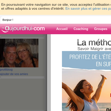
En poursuivant votre navigation sur ce site, vous acceptez l'utilisati
et offres adaptés à vos centres d'intérêt.
En savoir plus et gérer ces 
Bonjour !
Accueil
Coaching
Groupes
Accueil
>
espaces
>
giovanna01
> grosse
Blog de giovan
aide blog
grosse fatigue
profil
blog
ajouter de vos amies
publié le 28/04/2008 à 15:45
Aujourd hui le coeur n y est pas , j ai le moral 
Phil et comme je ne suis pas habituée à ça , je 
dispute à cause de son ex femme . Il faudrait 
envie mais moi je ne lsuis pas le monde alors je
heureusemen Phil a compris mon point de vue et