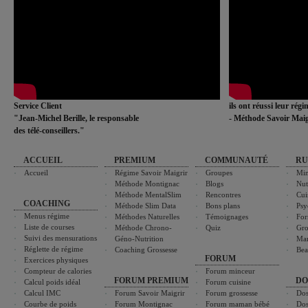
Service Client
ils ont réussi leur rég
"Jean-Michel Berille, le responsable
- Méthode Savoir Maig
des télé-conseillers."
ACCUEIL
PREMIUM
COMMUNAUTÉ
RU
Accueil
Régime Savoir Maigrir
Groupes
Min
Méthode Montignac
Blogs
Nut
Méthode MentalSlim
Rencontres
Cui
COACHING
Méthode Slim Data
Bons plans
Psy
Menus régime
Méthodes Naturelles
Témoignages
For
Liste de courses
Méthode Chrono-
Quiz
Gro
Suivi des mensurations
Géno-Nutrition
Ma
Réglette de régime
Coaching Grossesse
Bea
FORUM
Exercices physiques
Compteur de calories
Forum minceur
FORUM PREMIUM
DO
Calcul poids idéal
Forum cuisine
Calcul IMC
Forum Savoir Maigrir
Forum grossesse
Dos
Courbe de poids
Forum Montignac
Forum maman bébé
Dos