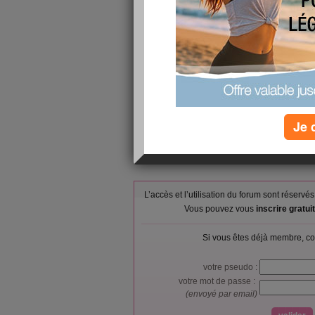
ça me trotte tjs ds la tete . Sinon coté regime ,
semaine , j ai fait qques ecarts la semaine derni
n ai rien perdu non plus et si je veux perdre en
m y mette
Je 
L’accès et l’utilisation du forum sont réser
Vous pouvez vous
inscrire gratu
Si vous êtes déjà membre, co
votre pseudo :
votre mot de passe :
(envoyé par email)