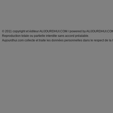
Tags
:
ventre plat
|
maigrir des fesses
|
abdominaux
|
régime américain
|
régime mayo
|
Découvrez aussi
:
exercices abdominaux
|
recette wok
|
ANXA Partenaires
:
Recette
de cuisine |
Recette cuisine
|
© 2011 copyright et éditeur AUJOURDHUI.COM / powered by AUJOURDHUI.CO
Reproduction totale ou partielle interdite sans accord préalable.
Aujourdhui.com collecte et traite les données personnelles dans le respect de la 