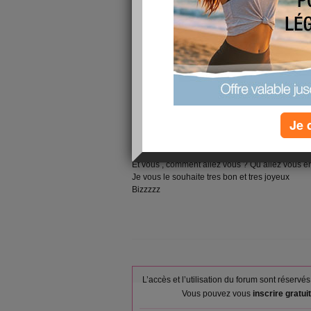
son reveil il avait la moitié du corp et du cerv e
adorable , si attendrissant mais qui demande c
,mais à sa façon à lui il nous le rend bien en 
disant " JE T AIME "
Sinon à part ça Phil travaille jusque 13h . Les
certainement ne vont plus tarder à se lever et 
........toilette , dejeuner , préparation du diner e
maman de Phil . Moi ma famille se trouve à 90k
mais je pase la journée du jeudi avec ma fille q
soeur me manque aussi , on se telephone ts les
Je 
contact physique et d un autre coté je suis tel
regrette pas ma décision d etre venue habiter s
Je v arreter avec mes états d ame .
Et vous , comment allez vous ? Qu allez vous 
Je vous le souhaite tres bon et tres joyeux
Bizzzzz
L’accès et l’utilisation du forum sont réser
Vous pouvez vous
inscrire gratu