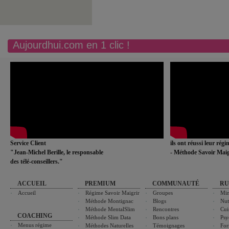
Aujourdhui.com en 1 clic !
Service Client
ils ont réussi leur rég
"Jean-Michel Berille, le responsable
- Méthode Savoir Maig
des télé-conseillers."
ACCUEIL
PREMIUM
COMMUNAUTÉ
RU
Accueil
Régime Savoir Maigrir
Groupes
Min
Méthode Montignac
Blogs
Nut
Méthode MentalSlim
Rencontres
Cui
COACHING
Méthode Slim Data
Bons plans
Psy
Menus régime
Méthodes Naturelles
Témoignages
For