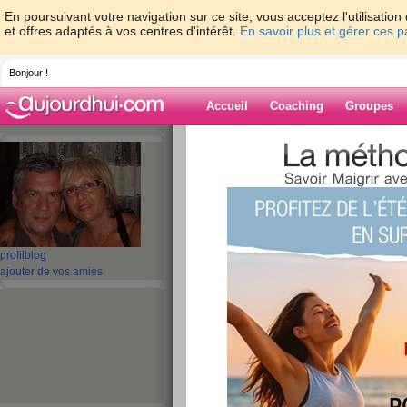
En poursuivant votre navigation sur ce site, vous acceptez l'utilisati
et offres adaptés à vos centres d'intérêt.
En savoir plus et gérer ces 
Bonjour !
Accueil
Coaching
Groupes
Accueil
>
espaces
>
giovanna01
> ambian
Blog de giovan
aide blog
ambiance à la mai
profil
blog
ajouter de vos amies
publié le 26/04/2008 à 09:08
aujourd hui journée un peu plus mouvementée q
Phil sont à la maison , va y avoir de l ambianc
garcon de 13ans mais handycapé . A la naissance
de 6 mois il a été pris de convulsions et est to