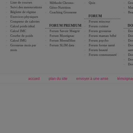
Liste de courses
Méthode Chrono-
Quiz
Gro
Suivi des mensurations
Géno-Nutrition
Ma
Réglette de régime
Coaching Grossesse
Bea
FORUM
Exercices physiques
Compteur de calories
Forum minceur
FORUM PREMIUM
DO
Calcul poids idéal
Forum cuisine
Calcul IMC
Forum Savoir Maigrir
Forum grossesse
Dos
Courbe de poids
Forum Montignac
Forum maman bébé
Dos
Calcul IMG
Forum MentalSlim
Forum psycho
Dos
Grossesse mois par
Forum SLIM data
Forum forme santé
Dos
mois
Forum beauté
san
Forum communauté
Dos
Dos
Dos
accueil
plan du site
envoyer à une amie
témoigna
Forum minceur
Forum cuisine
Commencer un régime
boissons, vins et cocktails
Alimentation équilibrée et nutrition
astuces et bons plans
Minceur
Recette cuisine
exercices physiques
recette facile
produits minceur
Recette poulet