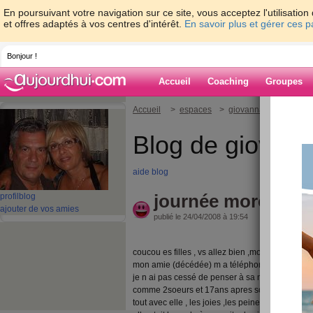
En poursuivant votre navigation sur ce site, vous acceptez l'utilisati
et offres adaptés à vos centres d'intérêt.
En savoir plus et gérer ces 
Bonjour !
Accueil
Coaching
Groupes
Accueil
>
espaces
>
giovanna01
> journ
Blog de giovan
aide blog
journée morose
profil
blog
ajouter de vos amies
publié le 24/04/2008 à 19:54
coucou es filles , vs allez bien ,moi un peu le caf
mon amie (décédée) m a téléphonné hier pour m
je n ai pas cessé de penser à sa maman avec qui
comme 2soeurs et 17ans apres son deces elle 
tout avec elle , les joies ,les peines,