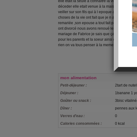
elle etait la seule à connaitre la vie que je me
déceder elle etait venue à la maison pendant 
veiller sur son fils qui à l epoque avait 6ans qua
choses de la vie ont fait que je n ai pas pu ten
remariée ,son epouse a tout fait pour qu il cou
ont divorcé nous avons renoué les liens . Et mem
mariage de Fabrice je sais que ça va etre une 
pour les parents et la soeur ainsi que pour Fab
rien on va tous penser à la meme personne
mon alimentation
Petit-déjeuner :
2tart de nute
Déjeuner :
1banane 1 yo
Goûter ou snack :
3bisc vitalin
Dîner :
pennes aux
Verres d'eau :
0
Calories consommées :
0 kcal