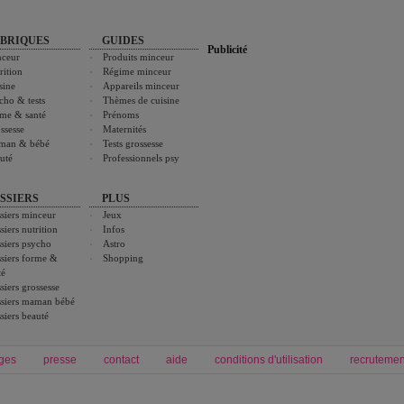
BRIQUES
GUIDES
Publicité
ceur
Produits minceur
rition
Régime minceur
sine
Appareils minceur
cho & tests
Thèmes de cuisine
me & santé
Prénoms
ssesse
Maternités
man & bébé
Tests grossesse
uté
Professionnels psy
SSIERS
PLUS
siers minceur
Jeux
siers nutrition
Infos
siers psycho
Astro
siers forme &
Shopping
té
siers grossesse
siers maman bébé
siers beauté
ges
presse
contact
aide
conditions d'utilisation
recrutemen
Forum grossesse et bébé
Forum psychologie