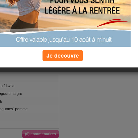
nais avec mon ex mari. Avan de
un mois et elle m a demandé de
nd elle ne serait pls là . Mais les
ir ma promesse , son pere s etant
pe les ponts avec moi mais quand ils
e si je me rejouis d aller au
triste journée pour moi et meme
rice je sais que meme si on ne dira
Je decouvre
lla 1kwtta
gourt maigre
éa
 legumes1pomme
(0) commentaires