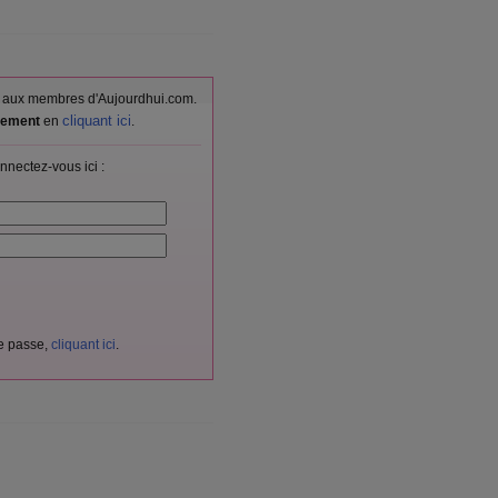
vés aux membres d'Aujourdhui.com.
cliquant ici
itement
en
.
nnectez-vous ici :
de passe,
cliquant ici
.