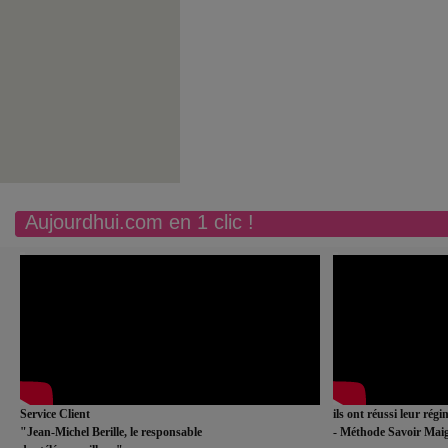
Aujourdhui.com en 1 clic !
Service Client
ils ont réussi leur rég
"Jean-Michel Berille, le responsable
- Méthode Savoir Maig