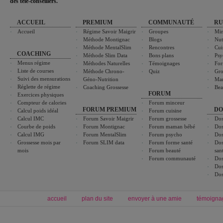
des télé-conseillers."
ACCUEIL
PREMIUM
COMMUNAUTÉ
RU
Accueil
Régime Savoir Maigrir
Groupes
Min
Méthode Montignac
Blogs
Nut
Méthode MentalSlim
Rencontres
Cui
COACHING
Méthode Slim Data
Bons plans
Psy
Menus régime
Méthodes Naturelles
Témoignages
For
Liste de courses
Méthode Chrono-
Quiz
Gro
Suivi des mensurations
Géno-Nutrition
Ma
Réglette de régime
Coaching Grossesse
Bea
FORUM
Exercices physiques
Compteur de calories
Forum minceur
FORUM PREMIUM
DO
Calcul poids idéal
Forum cuisine
Calcul IMC
Forum Savoir Maigrir
Forum grossesse
Dos
Courbe de poids
Forum Montignac
Forum maman bébé
Dos
Calcul IMG
Forum MentalSlim
Forum psycho
Dos
Grossesse mois par
Forum SLIM data
Forum forme santé
Dos
mois
Forum beauté
san
Forum communauté
Dos
Dos
Dos
accueil
plan du site
envoyer à une amie
témoigna
Forum minceur
Forum cuisine