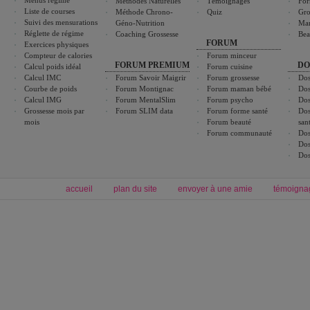
Menus régime
Méthodes Naturelles
Témoignages
For
Liste de courses
Méthode Chrono-
Quiz
Gro
Suivi des mensurations
Géno-Nutrition
Ma
Réglette de régime
Coaching Grossesse
Bea
FORUM
Exercices physiques
Compteur de calories
Forum minceur
FORUM PREMIUM
DO
Calcul poids idéal
Forum cuisine
Calcul IMC
Forum Savoir Maigrir
Forum grossesse
Dos
Courbe de poids
Forum Montignac
Forum maman bébé
Dos
Calcul IMG
Forum MentalSlim
Forum psycho
Dos
Grossesse mois par
Forum SLIM data
Forum forme santé
Dos
mois
Forum beauté
san
Forum communauté
Dos
Dos
Dos
accueil
plan du site
envoyer à une amie
témoigna
Forum minceur
Forum cuisine
Commencer un régime
boissons, vins et cocktails
Alimentation équilibrée et nutrition
astuces et bons plans
Minceur
Recette cuisine
exercices physiques
recette facile
produits minceur
Recette poulet