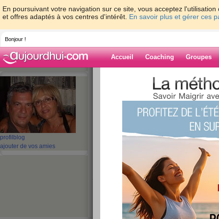
En poursuivant votre navigation sur ce site, vous acceptez l'utilisati
et offres adaptés à vos centres d'intérêt.
En savoir plus et gérer ces 
Bonjour !
Accueil
Coaching
Groupes
Accueil
>
espaces
>
giovanna01
> je ne 
Blog de giovan
aide blog
je ne suis pas me
profil
blog
ajouter de vos amies
publié le 20/04/2008 à 21:16
je ne suis plus tres presente sur mon blog , je p
comme je ne reçois aucun commentaires je trou
ecrire ce que je ressens et mes emotions , sno
mais surtout je vois mon corps se remodeler avec
que pour ça je suis hyper motivée