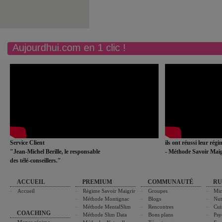
Aujourdhui.com en 1 clic !
Service Client
ils ont réussi leur rég
"Jean-Michel Berille, le responsable
- Méthode Savoir Maig
des télé-conseillers."
ACCUEIL
PREMIUM
COMMUNAUTÉ
RU
Accueil
Régime Savoir Maigrir
Groupes
Min
Méthode Montignac
Blogs
Nut
Méthode MentalSlim
Rencontres
Cui
COACHING
Méthode Slim Data
Bons plans
Psy