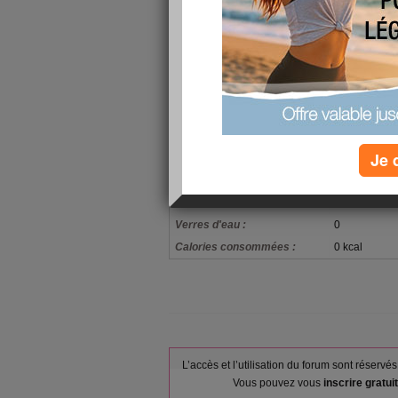
mon alimentation
1tr de pain c
Petit-déjeuner :
citr , une ba
Je 
Déjeuner :
2pes tr de d
Goûter ou snack :
un café et 3b
Dîner :
2tr de pai co
Verres d'eau :
0
Calories consommées :
0 kcal
L’accès et l’utilisation du forum sont réser
Vous pouvez vous
inscrire gratu