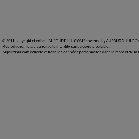
Tags
:
ventre plat
|
maigrir des fesses
|
abdominaux
|
régime américain
|
régime mayo
|
Découvrez aussi
:
exercices abdominaux
|
recette wok
|
ANXA Partenaires
:
Recette
de cuisine |
Recette cuisine
|
© 2011 copyright et éditeur AUJOURDHUI.COM / powered by AUJOURDHUI.CO
Reproduction totale ou partielle interdite sans accord préalable.
Aujourdhui.com collecte et traite les données personnelles dans le respect de la 