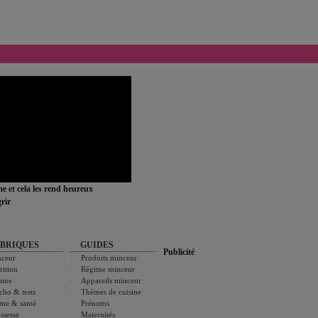
ime et cela les rend heureux
rir
BRIQUES
GUIDES
Publicité
ceur
Produits minceur
rition
Régime minceur
sine
Appareils minceur
cho & tests
Thèmes de cuisine
me & santé
Prénoms
ssesse
Maternités