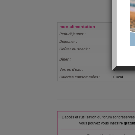
mon alimentation
Petit-déjeuner :
1tart de from
Déjeuner :
2tart de filet
Goûter ou snack :
un yogourt m
filet de dinde
Dîner :
ananas
Verres d'eau :
0
Calories consommées :
0 kcal
L’accès et l’utilisation du forum sont réser
Vous pouvez vous
inscrire gratu