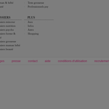
man & bébé
Tests grossesse
uté
Professionnels psy
SSIERS
PLUS
siers minceur
Jeux
siers nutrition
Infos
siers psycho
Astro
siers forme &
Shopping
té
siers grossesse
siers maman bébé
siers beauté
ges
presse
contact
aide
conditions d'utilisation
recrutemen
Forum grossesse et bébé
Forum psychologie
envie de bébé et de devenir maman
développement personnel et spiritua
accouchement et naissance de bébé
couple et sexualité
Grossesse et femme enceinte
Psychologie
symptome grossesse
intelligence et test de qi
calendrier de grossesse
test qi