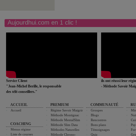
Aujourdhui.com en 1 clic !
Service Client
ils ont réussi leur rég
"Jean-Michel Berille, le responsable
- Méthode Savoir Maig
des télé-conseillers."
ACCUEIL
PREMIUM
COMMUNAUTÉ
RU
Accueil
Régime Savoir Maigrir
Groupes
Min
Méthode Montignac
Blogs
Nut
Méthode MentalSlim
Rencontres
Cui
COACHING
Méthode Slim Data
Bons plans
Psy
Menus régime
Méthodes Naturelles
Témoignages
For
Liste de courses
Méthode Chrono-
Quiz
Gro