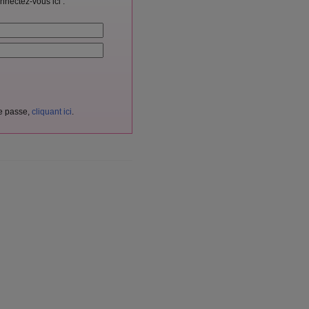
nnectez-vous ici :
de passe,
cliquant ici
.