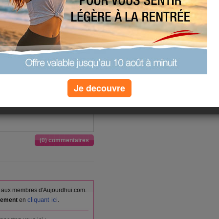
 allegé un kiwi un café
 de poulet et endives cuit vapeur
aigre
Je decouvre
 brocollis en papillote une tr d
(0) commentaires
vés aux membres d'Aujourdhui.com.
cliquant ici
itement
en
.