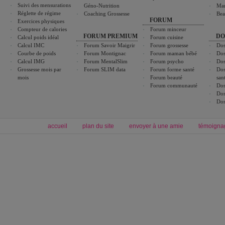
Suivi des mensurations
Géno-Nutrition
Ma
Réglette de régime
Coaching Grossesse
Bea
FORUM
Exercices physiques
Compteur de calories
Forum minceur
FORUM PREMIUM
DO
Calcul poids idéal
Forum cuisine
Calcul IMC
Forum Savoir Maigrir
Forum grossesse
Dos
Courbe de poids
Forum Montignac
Forum maman bébé
Dos
Calcul IMG
Forum MentalSlim
Forum psycho
Dos
Grossesse mois par
Forum SLIM data
Forum forme santé
Dos
mois
Forum beauté
san
Forum communauté
Dos
Dos
Dos
accueil
plan du site
envoyer à une amie
témoigna
Forum minceur
Forum cuisine
Commencer un régime
boissons, vins et cocktails
Alimentation équilibrée et nutrition
astuces et bons plans
Minceur
Recette cuisine
exercices physiques
recette facile
produits minceur
Recette poulet