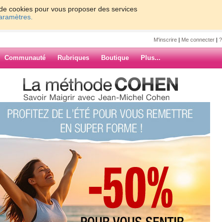
on de cookies pour vous proposer des services
paramètres.
M'inscrire
|
Me connecter
|
?
Communauté
Rubriques
Boutique
Plus...
na01
j ai travaillé pls que d habitude à la
s pas y aller . Sinon ça va à part le
e que moi a dejà perdu 6kg et moi
ARCHIVES