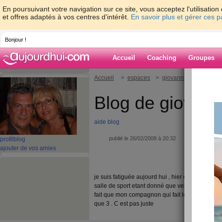
En poursuivant votre navigation sur ce site, vous acceptez l'utilisati
et offres adaptés à vos centres d'intérêt.
En savoir plus et gérer ces 
Bonjour !
Accueil
Coaching
Groupes
Accueil
>
espaces
>
giovanna01
Blog de giovan
aide blog
publié le 26/02/2008 à 20:32
profil
blog
ajouter de vos amies
je suis fatiguée aujourd hui , hier et aujourd hui 
salle de sport etant donné que vendredi je ne sai
fait que mon compagnon qui fait le meme regim
que 3 . C est pas juste