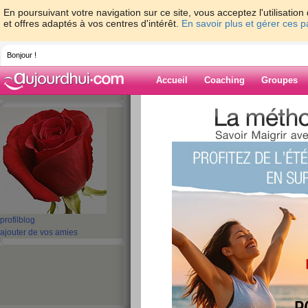
En poursuivant votre navigation sur ce site, vous acceptez l'utilisati
et offres adaptés à vos centres d'intérêt.
En savoir plus et gérer ces 
Bonjour !
Accueil
Coaching
Groupes
Accueil
>
espaces
>
galiasec
Blog de galiase
aide blog
1 - 1 de 1
«
‹ Préc.
1
Suiv. ›
»
profil
blog
ajouter de vos amies
Je m’appelle galin
publié le 08/05/2009 à 22:21
Je m’appelle...Galina,172m,80kg,je aimerez per
lire la suite