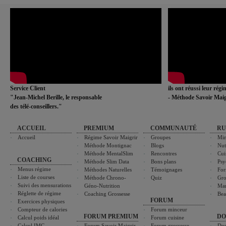
Service Client
ils ont réussi leur rég
"Jean-Michel Berille, le responsable
- Méthode Savoir Maig
des télé-conseillers."
ACCUEIL
PREMIUM
COMMUNAUTÉ
RU
Accueil
Régime Savoir Maigrir
Groupes
Min
Méthode Montignac
Blogs
Nut
Méthode MentalSlim
Rencontres
Cui
COACHING
Méthode Slim Data
Bons plans
Psy
Menus régime
Méthodes Naturelles
Témoignages
For
Liste de courses
Méthode Chrono-
Quiz
Gro
Suivi des mensurations
Géno-Nutrition
Ma
Réglette de régime
Coaching Grossesse
Bea
FORUM
Exercices physiques
Compteur de calories
Forum minceur
FORUM PREMIUM
DO
Calcul poids idéal
Forum cuisine
Calcul IMC
Forum Savoir Maigrir
Forum grossesse
Dos