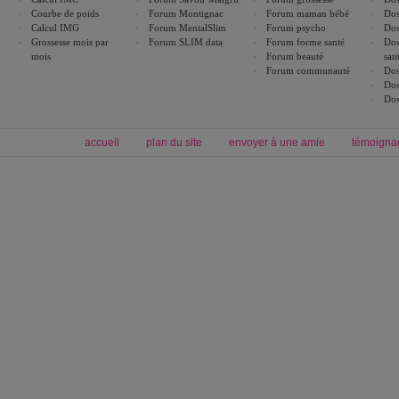
Courbe de poids
Forum Montignac
Forum maman bébé
Dos
Calcul IMG
Forum MentalSlim
Forum psycho
Dos
Grossesse mois par
Forum SLIM data
Forum forme santé
Dos
mois
Forum beauté
san
Forum communauté
Dos
Dos
Dos
accueil
plan du site
envoyer à une amie
témoigna
Forum minceur
Forum cuisine
Commencer un régime
boissons, vins et cocktails
Alimentation équilibrée et nutrition
astuces et bons plans
Minceur
Recette cuisine
exercices physiques
recette facile
produits minceur
Recette poulet
Tags
:
ventre plat
|
maigrir des fesses
|
abdominaux
|
régime américain
|
régime mayo
|
Découvrez aussi
:
exercices abdominaux
|
recette wok
|
ANXA Partenaires
:
Recette
de cuisine |
Recette cuisine
|