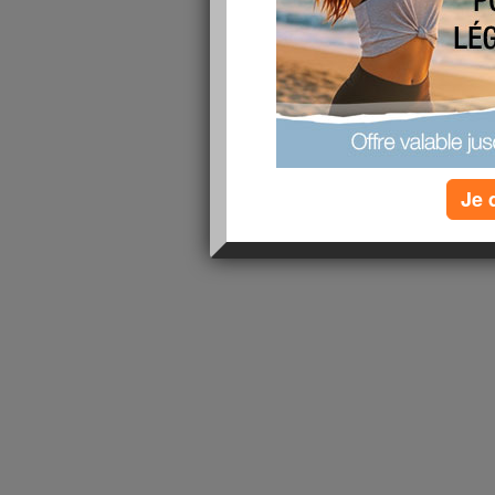
1 - 1 de 1
«
‹ Préc.
1
Suiv. ›
»
Je 