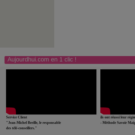
Aujourdhui.com en 1 clic !
Service Client
ils ont réussi leur rég
"Jean-Michel Berille, le responsable
- Méthode Savoir Maig
des télé-conseillers."