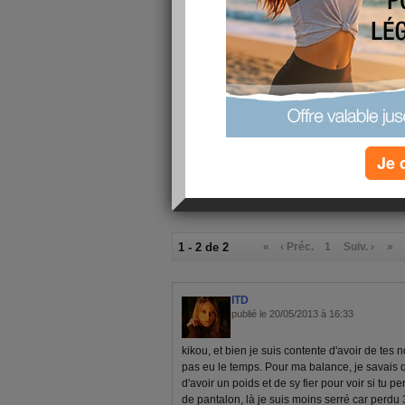
je vous remercie beaucou beaucoup énormémen
anniv ça m'a touché!!
gros bisous
en espérant que celui çi passe!!!
à bientôt
Je 
1 - 2 de 2
«
‹ Préc.
1
Suiv. ›
»
ITD
publié le 20/05/2013 à 16:33
kikou, et bien je suis contente d'avoir de tes n
pas eu le temps. Pour ma balance, je savais q
d'avoir un poids et de sy fier pour voir si tu pe
de pantalon, là je suis moins serré car perdu 