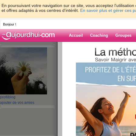
En poursuivant votre navigation sur ce site, vous acceptez l'utilisati
et offres adaptés à vos centres d'intérêt.
En savoir plus et gérer ces 
Bonjour !
Accueil
Coaching
Groupes
Accueil
>
espaces
>
fridou
> 2eme essai! 
Blog de fridou
aide blog
2eme essai! grrrrr
publié le 18/05/2013 à 11:42
profil
blog
ajouter de vos amies
bonjour
je recommence vite fait un mini blog car plus le
en gros: je suis désolée de mon abscnce mais j'
est là