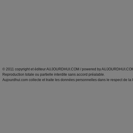
Alimentation équilibrée et nutrition
astuces et bons plans
Minceur
Recette cuisine
exercices physiques
recette facile
produits minceur
Recette poulet
Tags
:
ventre plat
|
maigrir des fesses
|
abdominaux
|
régime américain
|
régime mayo
|
Découvrez aussi
:
exercices abdominaux
|
recette wok
|
ANXA Partenaires
:
Recette
de cuisine |
Recette cuisine
|
© 2011 copyright et éditeur AUJOURDHUI.COM / powered by AUJOURDHUI.CO
Reproduction totale ou partielle interdite sans accord préalable.
Aujourdhui.com collecte et traite les données personnelles dans le respect de la 