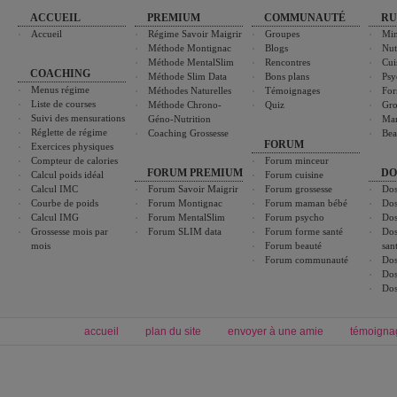
ACCUEIL
PREMIUM
COMMUNAUTÉ
RU
Accueil
Régime Savoir Maigrir
Groupes
Min
Méthode Montignac
Blogs
Nut
Méthode MentalSlim
Rencontres
Cui
COACHING
Méthode Slim Data
Bons plans
Psy
Menus régime
Méthodes Naturelles
Témoignages
For
Liste de courses
Méthode Chrono-
Quiz
Gro
Suivi des mensurations
Géno-Nutrition
Ma
Réglette de régime
Coaching Grossesse
Bea
FORUM
Exercices physiques
Compteur de calories
Forum minceur
FORUM PREMIUM
DO
Calcul poids idéal
Forum cuisine
Calcul IMC
Forum Savoir Maigrir
Forum grossesse
Dos
Courbe de poids
Forum Montignac
Forum maman bébé
Dos
Calcul IMG
Forum MentalSlim
Forum psycho
Dos
Grossesse mois par
Forum SLIM data
Forum forme santé
Dos
mois
Forum beauté
san
Forum communauté
Dos
Dos
Dos
accueil
plan du site
envoyer à une amie
témoigna
Forum minceur
Forum cuisine
Commencer un régime
boissons, vins et cocktails