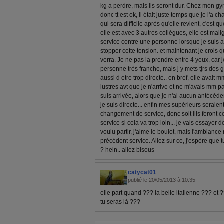
kg a perdre, mais ils seront dur. Chez mon gyn
donc tt est ok, il était juste temps que je l'a
qui sera difficile après qu'elle revient, c'est 
elle est avec 3 autres collègues, elle est malig
service contre une personne lorsque je suis arri
stopper cette tension. et maintenant je crois 
verra. Je ne pas la prendre entre 4 yeux, car je
personne très franche, mais j y mets tjrs des 
aussi d etre trop directe.. en bref, elle avait 
lustres avt que je n'arrive et ne m'avais mm pa
suis arrivée, alors que je n'ai aucun antécéden
je suis directe... enfin mes supérieurs seraie
changement de service, donc soit ills feront ce
service si cela va trop loin... je vais essayer d
voulu partir, j'aime le boulot, mais l'ambian
précédent service. Allez sur ce, j'espère que 
? hein.. allez bisous
catycat01
publié le 20/05/2013 à 10:35
elle part quand ??? la belle italienne ??? et
tu seras là ???